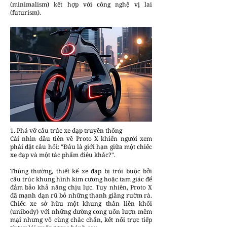
(minimalism) kết hợp với công nghệ vị lai
(futurism).
1. Phá vỡ cấu trúc xe đạp truyền thống
Cái nhìn đầu tiên về Proto X khiến người xem
phải đặt câu hỏi: "Đâu là giới hạn giữa một chiếc
xe đạp và một tác phẩm điêu khắc?".
Thông thường, thiết kế xe đạp bị trói buộc bởi
cấu trúc khung hình kim cương hoặc tam giác để
đảm bảo khả năng chịu lực. Tuy nhiên, Proto X
đã mạnh dạn rũ bỏ những thanh giằng rườm rà.
Chiếc xe sở hữu một khung thân liền khối
(unibody) với những đường cong uốn lượn mềm
mại nhưng vô cùng chắc chắn, kết nối trực tiếp