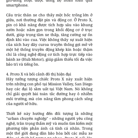
ghi-đông hoặc được đồng bộ hoàn toàn qua
smartphone.
Cấu trúc thân xe cho thấy một hốc trống lớn ở
giữa, nơi thường đặt pin và động cơ. Ở Proto X,
pin có khả năng được tích hợp sâu vào khung
sườn hoặc nằm gọn trong khối động cơ ở trục
dưới, giúp trọng tâm xe thấp, tăng cường sự ổn
định khi vào cua. Việc không thấy sự xuất hiện
của xích hay dây curoa truyền thống gợi mở về
một hệ thống truyền động khép kín hoặc thậm
chí là công nghệ động cơ tích hợp trực tiếp vào
bánh xe (Hub Motor), giúp giảm thiểu tối đa việc
bảo trì và tiếng ồn.
4. Proto X và bối cảnh đô thị hiện đại
Hãy tưởng tượng chiếc Proto X này xuất hiện
trên những con phố tại Mission Valley, San Diego
hay các đại lộ sầm uất tại Việt Nam. Nó không
chỉ giải quyết bài toán tắc đường hay ô nhiễm
môi trường, mà còn nâng tầm phong cách sống
của người sở hữu.
Thiết kế này hướng đến đối tượng là những
"urban chuyên nghiệp" – những người yêu công
nghệ, trân trọng thẩm mỹ và muốn tìm kiếm một
phương tiện phản ánh cá tính cá nhân. Trong
một thế giới đang dần bão hòa bởi các mẫu xe