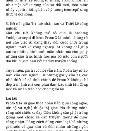
điện có thiết kế tương tự nhau, Proto X nổi lên
như một biểu tượng của sự đổi mới, một bước
nhảy vọt từ những bản vẽ ý tưởng (concept) sang
thực tế đời sống.
5. Kết nối giữa Trí tuệ nhân tạo và Thiết kế công
nghiệp
Một chi tiết không thể bỏ qua là hashtag
#midjourneyai đi kèm. Proto X là minh chứng rõ
nét cho việc AI đang thay đổi cuộc chơi trong
ngành thiết kế công nghiệp. AI không chỉ giúp
tạo ra những hình ảnh mãn nhãn mà còn gợi ý
những cấu trúc hình học mà bộ não con người
đôi khi bị giới hạn bởi tư duy truyền thống.
Tuy nhiên, giá trị cốt lõi vẫn nằm ở bàn tay nhào
nặn của con người. Từ những gợi ý của AI, các
nhà thiết kế đã tinh chỉnh để Proto X không chỉ
đẹp trên ảnh mà còn phải đảm bảo tính khí động
học và nhân trắc học cho người lái.
Lời kết
Proto X là sự giao thoa hoàn hảo giữa công nghệ,
tốc độ và nghệ thuật thị giác. Nó chứng minh
rằng một chiếc xe đạp điện không cần phải trông
giống một chiếc xe đạp truyền thống để được
công nhận. Bằng cách dũng cảm loại bỏ những
gì thuộc về quá khứ và đón nhận những ngôn