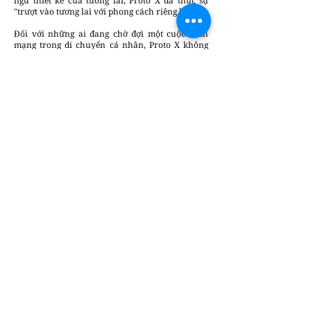
ngữ thiết kế của tương lai, Proto X đã thực sự
"trượt vào tương lai với phong cách riêng biệt".
Đối với những ai đang chờ đợi một cuộc cách
mạng trong di chuyển cá nhân, Proto X không
chỉ là một phương tiện – đó là một tác phẩm
nghệ thuật chuyển động.
Huỳnh My
Chúng tôi luôn sẵn lòng lắng nghe và đưa