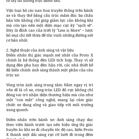
từ tay lái xuống trục bánh sau.
Việc loại bỏ các nan hoa truyền thống trên bánh
xe và thay thế bằng cấu trúc mâm đúc ba chấu
bản lớn không chỉ giúp giảm lực cản không khí
mà còn tạo nên một diện mạo cực kỳ "sạch sẽ".
Đây là đỉnh cao của triết lý "Less is More" – lược
bỏ mọi chi tiết thừa để tôn vinh những đường nét
cơ bản nhất.
2. Nghệ thuật của ánh sáng và vật liệu
Điểm nhấn thị giác mạnh mẽ nhất của Proto X
chính là hệ thống đèn LED tích hợp. Thay vì sử
dụng đèn pha hay đèn hậu rời, các nhà thiết kế
đã biến chính ánh sáng thành một phần của cấu
trúc xe:
Vòng tròn ánh sáng trung tâm: Nằm ngay vị trí
vốn dĩ là cổ xe, vòng tròn LED đỏ rực không chỉ
đóng vai trò nhận diện thương hiệu mà còn như
một "con mắt" công nghệ, mang lại cảm giác
chiếc xe đang sống và giao tiếp với môi trường
xung quanh.
Điểm nhấn trên bánh xe: Ánh sáng chạy dọc
theo viền bánh trước tạo nên hiệu ứng thị giác
huyền ảo khi xe di chuyển tốc độ cao, biến Proto
X thành một dải sáng rực rỡ lướt đi trong đêm