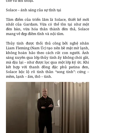
chế và đối thoại.
Solace – ánh sáng của sự tĩnh tại
Tâm điểm của triển lãm là Solace, thiết kế mới
nhất của Gardam. Vừa có thể tồn tại như một
đèn bàn, vừa hóa thân thành đèn thả, Solace
mang vẻ đẹp điềm tĩnh và nội tâm.
Thủy tinh được thổi thủ công bởi nghệ nhân
Liam Fleming (Nam Úc) tạo nên bề mặt mờ lạnh,
không hoàn hảo theo cách rất con người. Ánh
sáng xuyên qua lớp thủy tinh ấy không chói gắt,
mà dịu lại – như được lọc qua một lớp ký ức. Khi
kết hợp với thanh đồng đặc phủ patina đen,
Solace bộc lộ rõ tinh thần “song tính”: cứng –
mềm, lạnh – ấm, thô – tinh.