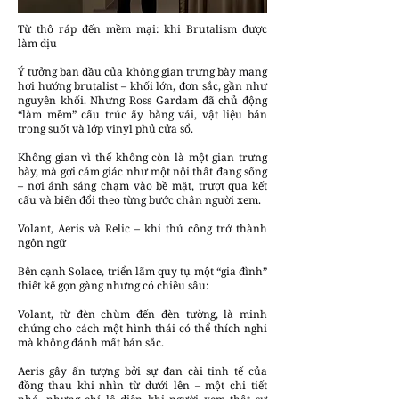
Từ thô ráp đến mềm mại: khi Brutalism được
làm dịu
Ý tưởng ban đầu của không gian trưng bày mang
hơi hướng brutalist – khối lớn, đơn sắc, gần như
nguyên khối. Nhưng Ross Gardam đã chủ động
“làm mềm” cấu trúc ấy bằng vải, vật liệu bán
trong suốt và lớp vinyl phủ cửa sổ.
Không gian vì thế không còn là một gian trưng
bày, mà gợi cảm giác như một nội thất đang sống
– nơi ánh sáng chạm vào bề mặt, trượt qua kết
cấu và biến đổi theo từng bước chân người xem.
Volant, Aeris và Relic – khi thủ công trở thành
ngôn ngữ
Bên cạnh Solace, triển lãm quy tụ một “gia đình”
thiết kế gọn gàng nhưng có chiều sâu:
Volant, từ đèn chùm đến đèn tường, là minh
chứng cho cách một hình thái có thể thích nghi
mà không đánh mất bản sắc.
Aeris gây ấn tượng bởi sự đan cài tinh tế của
đồng thau khi nhìn từ dưới lên – một chi tiết