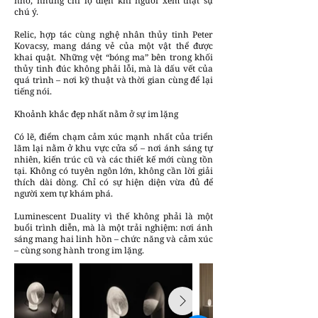
nhỏ, nhưng chỉ lộ diện khi người xem thật sự
chú ý.
Relic, hợp tác cùng nghệ nhân thủy tinh Peter
Kovacsy, mang dáng vẻ của một vật thể được
khai quật. Những vệt “bóng ma” bên trong khối
thủy tinh đúc không phải lỗi, mà là dấu vết của
quá trình – nơi kỹ thuật và thời gian cùng để lại
tiếng nói.
Khoảnh khắc đẹp nhất nằm ở sự im lặng
Có lẽ, điểm chạm cảm xúc mạnh nhất của triển
lãm lại nằm ở khu vực cửa sổ – nơi ánh sáng tự
nhiên, kiến trúc cũ và các thiết kế mới cùng tồn
tại. Không có tuyên ngôn lớn, không cần lời giải
thích dài dòng. Chỉ có sự hiện diện vừa đủ để
người xem tự khám phá.
Luminescent Duality vì thế không phải là một
buổi trình diễn, mà là một trải nghiệm: nơi ánh
sáng mang hai linh hồn – chức năng và cảm xúc
– cùng song hành trong im lặng.