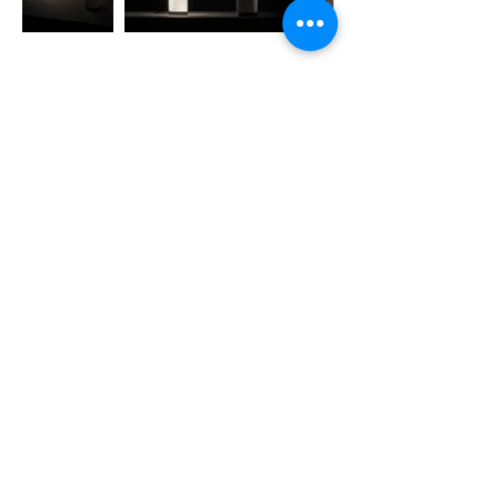
Trúc Minh
Chúng tôi luôn sẵn lòng lắng nghe và đưa
những câu chuyện sáng tạo & tin tức của
bạn đến gần hơn với cộng đồng.
Gửi bài viết tại đây
để cùng DesignPlus
lan tỏa những giá trị thiết kế bền vững
Bài đăng gần đây