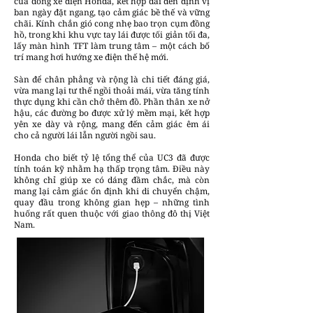
của dòng xe điện Honda, kết hợp dải đèn định vị
ban ngày đặt ngang, tạo cảm giác bề thế và vững
chãi. Kính chắn gió cong nhẹ bao trọn cụm đồng
hồ, trong khi khu vực tay lái được tối giản tối đa,
lấy màn hình TFT làm trung tâm – một cách bố
trí mang hơi hướng xe điện thế hệ mới.
Sàn để chân phẳng và rộng là chi tiết đáng giá,
vừa mang lại tư thế ngồi thoải mái, vừa tăng tính
thực dụng khi cần chở thêm đồ. Phần thân xe nở
hậu, các đường bo được xử lý mềm mại, kết hợp
yên xe dày và rộng, mang đến cảm giác êm ái
cho cả người lái lẫn người ngồi sau.
Honda cho biết tỷ lệ tổng thể của UC3 đã được
tính toán kỹ nhằm hạ thấp trọng tâm. Điều này
không chỉ giúp xe có dáng đầm chắc, mà còn
mang lại cảm giác ổn định khi di chuyển chậm,
quay đầu trong không gian hẹp – những tình
huống rất quen thuộc với giao thông đô thị Việt
Nam.