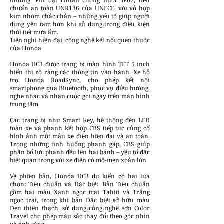
thường. Pin đạt chuẩn chống nước IP67, tiêu
chuẩn an toàn UNR136 của UNECE, với vỏ hợp
kim nhôm chắc chắn – những yếu tố giúp người
dùng yên tâm hơn khi sử dụng trong điều kiện
thời tiết mưa ẩm.
Tiện nghi hiện đại, công nghệ kết nối quen thuộc
của Honda
Honda UC3 được trang bị màn hình TFT 5 inch
hiển thị rõ ràng các thông tin vận hành. Xe hỗ
trợ Honda RoadSync, cho phép kết nối
smartphone qua Bluetooth, phục vụ điều hướng,
nghe nhạc và nhận cuộc gọi ngay trên màn hình
trung tâm.
Các trang bị như Smart Key, hệ thống đèn LED
toàn xe và phanh kết hợp CBS tiếp tục củng cố
hình ảnh một mẫu xe điện hiện đại và an toàn.
Trong những tình huống phanh gấp, CBS giúp
phân bổ lực phanh đều lên hai bánh – yếu tố đặc
biệt quan trọng với xe điện có mô-men xoắn lớn.
Về phiên bản, Honda UC3 dự kiến có hai lựa
chọn: Tiêu chuẩn và Đặc biệt. Bản Tiêu chuẩn
gồm hai màu Xanh ngọc trai Tahiti và Trắng
ngọc trai, trong khi bản Đặc biệt sở hữu màu
Đen thiên thạch, sử dụng công nghệ sơn Color
Travel cho phép màu sắc thay đổi theo góc nhìn