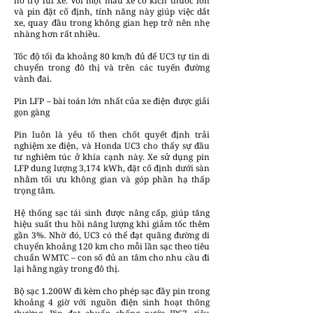
hỗ trợ lùi xe. Với một mẫu xe có kích thước lớn
và pin đặt cố định, tính năng này giúp việc dắt
xe, quay đầu trong không gian hẹp trở nên nhẹ
nhàng hơn rất nhiều.
Tốc độ tối đa khoảng 80 km/h đủ để UC3 tự tin di
chuyển trong đô thị và trên các tuyến đường
vành đai.
Pin LFP – bài toán lớn nhất của xe điện được giải
gọn gàng
Pin luôn là yếu tố then chốt quyết định trải
nghiệm xe điện, và Honda UC3 cho thấy sự đầu
tư nghiêm túc ở khía cạnh này. Xe sử dụng pin
LFP dung lượng 3,174 kWh, đặt cố định dưới sàn
nhằm tối ưu không gian và góp phần hạ thấp
trọng tâm.
Hệ thống sạc tái sinh được nâng cấp, giúp tăng
hiệu suất thu hồi năng lượng khi giảm tốc thêm
gần 3%. Nhờ đó, UC3 có thể đạt quãng đường di
chuyển khoảng 120 km cho mỗi lần sạc theo tiêu
chuẩn WMTC – con số đủ an tâm cho nhu cầu đi
lại hằng ngày trong đô thị.
Bộ sạc 1.200W đi kèm cho phép sạc đầy pin trong
khoảng 4 giờ với nguồn điện sinh hoạt thông