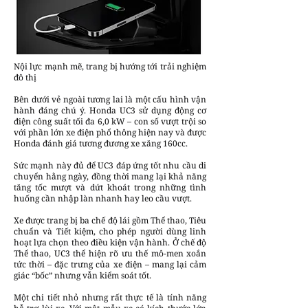
Nội lực mạnh mẽ, trang bị hướng tới trải nghiệm
đô thị
Bên dưới vẻ ngoài tương lai là một cấu hình vận
hành đáng chú ý. Honda UC3 sử dụng động cơ
điện công suất tối đa 6,0 kW – con số vượt trội so
với phần lớn xe điện phổ thông hiện nay và được
Honda đánh giá tương đương xe xăng 160cc.
Sức mạnh này đủ để UC3 đáp ứng tốt nhu cầu di
chuyển hằng ngày, đồng thời mang lại khả năng
tăng tốc mượt và dứt khoát trong những tình
huống cần nhập làn nhanh hay leo cầu vượt.
Xe được trang bị ba chế độ lái gồm Thể thao, Tiêu
chuẩn và Tiết kiệm, cho phép người dùng linh
hoạt lựa chọn theo điều kiện vận hành. Ở chế độ
Thể thao, UC3 thể hiện rõ ưu thế mô-men xoắn
tức thời – đặc trưng của xe điện – mang lại cảm
giác “bốc” nhưng vẫn kiểm soát tốt.
Một chi tiết nhỏ nhưng rất thực tế là tính năng