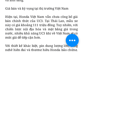
và ánh sáng.
Giá bán và kỳ vọng tại thị trường Việt Nam
Hiện tại, Honda Việt Nam vẫn chưa công bố giá
bán chính thức của UC3. Tại Thái Lan, mẫu xe
này có giá khoảng 111 triệu đồng. Tuy nhiên, với
chiến lược nội địa hóa và mặt bằng giá trong
nước, nhiều khả năng UC3 khi về Việt Nam sẽ có
mức giá dễ tiếp cận hơn.
Với thiết kế khác biệt, pin dung lượng lớn, công
nghệ hiện đại và thương hiệu Honda bảo chứng,
UC3 được kỳ vọng sẽ trở thành một trong những
chuẩn mực mới của phân khúc xe máy điện cao
cấp – đồng thời góp phần xóa bỏ những lo ngại
lâu nay của người dùng Việt về độ bền và giá trị
sử dụng lâu dài của xe điện.