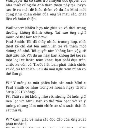
Wallpaper đã có cuộc trò chuyện độc quyền với
nhà thiết kế người Anh thân thiện này tại Tokyo
sau lễ ra mắt để hiểu thêm về dự án Mini mới
cũng như quan điểm của ông về màu sắc, chất
liệu và hoàn thiện.
Wallpaper: Nhiều hợp tác giữa xe và thời trang
thường không thành công. Tại sao ông nghĩ
mình có thể làm tốt hơn?
Paul Smith: Tôi đã thấy nhiều trường hợp, nhà
thiết kế chỉ đặt tên mình lên xe và thêm một
đường đỏ nhỏ. Tôi quyết tâm không làm vậy, sẽ
thật xấu hổ. Với dự án này, bạn không thể tạo ra
một loại xe hoàn toàn khác, bạn phải dựa trên
chiếc xe vốn có. Trước hết, bạn phải thích chiếc
xe đó, và tôi thích. Sau đó mới nghĩ xem mình có
thể làm gì.
W:* Ý tưởng ra mắt phiên bản sản xuất Mini x
Paul Smith có nằm trong kế hoạch ngay từ khi
Strip 2021 không?
PS: Thật ra tôi không nhớ rõ, nhưng tôi luôn giữ
liên lạc với Mini. Bạn có thể “táo bạo” với xe ý
tưởng, nhưng làm một chiếc xe sản xuất thật là
rất thú vị.
W:* Cảm giác về màu sắc độc đáo của ông xuất
phát từ đâu?