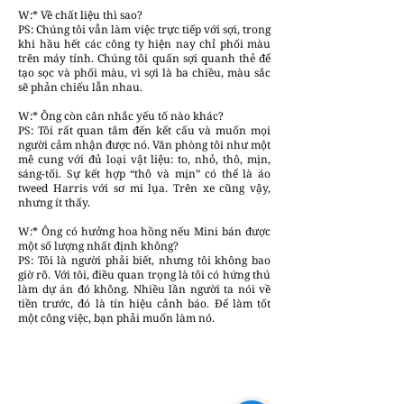
W:* Về chất liệu thì sao?
PS: Chúng tôi vẫn làm việc trực tiếp với sợi, trong
khi hầu hết các công ty hiện nay chỉ phối màu
trên máy tính. Chúng tôi quấn sợi quanh thẻ để
tạo sọc và phối màu, vì sợi là ba chiều, màu sắc
sẽ phản chiếu lẫn nhau.
W:* Ông còn cân nhắc yếu tố nào khác?
PS: Tôi rất quan tâm đến kết cấu và muốn mọi
người cảm nhận được nó. Văn phòng tôi như một
mê cung với đủ loại vật liệu: to, nhỏ, thô, mịn,
sáng-tối. Sự kết hợp “thô và mịn” có thể là áo
tweed Harris với sơ mi lụa. Trên xe cũng vậy,
nhưng ít thấy.
W:* Ông có hưởng hoa hồng nếu Mini bán được
một số lượng nhất định không?
PS: Tôi là người phải biết, nhưng tôi không bao
giờ rõ. Với tôi, điều quan trọng là tôi có hứng thú
làm dự án đó không. Nhiều lần người ta nói về
tiền trước, đó là tín hiệu cảnh báo. Để làm tốt
một công việc, bạn phải muốn làm nó.