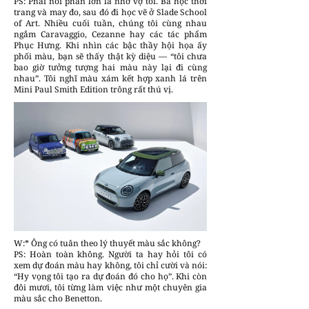
PS: Phải nói phần lớn là nhờ vợ tôi. Bà học thời
trang và may đo, sau đó đi học vẽ ở Slade School
of Art. Nhiều cuối tuần, chúng tôi cùng nhau
ngắm Caravaggio, Cezanne hay các tác phẩm
Phục Hưng. Khi nhìn các bậc thầy hội họa ấy
phối màu, bạn sẽ thấy thật kỳ diệu — “tôi chưa
bao giờ tưởng tượng hai màu này lại đi cùng
nhau”. Tôi nghĩ màu xám kết hợp xanh lá trên
Mini Paul Smith Edition trông rất thú vị.
W:* Ông có tuân theo lý thuyết màu sắc không?
PS: Hoàn toàn không. Người ta hay hỏi tôi có
xem dự đoán màu hay không, tôi chỉ cười và nói:
“Hy vọng tôi tạo ra dự đoán đó cho họ”. Khi còn
đôi mươi, tôi từng làm việc như một chuyên gia
màu sắc cho Benetton.