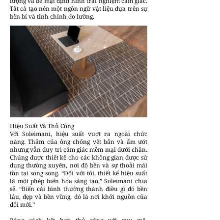
lượng và bề mặt định hình trải nghiệm cảm giác.
Tất cả tạo nên một ngôn ngữ vật liệu dựa trên sự
bền bỉ và tinh chỉnh đo lường.
Hiệu Suất Và Thủ Công
Với Soleimani, hiệu suất vượt ra ngoài chức
năng. Thảm của ông chống vết bẩn và ẩm ướt
nhưng vẫn duy trì cảm giác mềm mại dưới chân.
Chúng được thiết kế cho các không gian được sử
dụng thường xuyên, nơi độ bền và sự thoải mái
tồn tại song song. “Đối với tôi, thiết kế hiệu suất
là một phép biến hóa sáng tạo,” Soleimani chia
sẻ. “Biến cái bình thường thành điều gì đó bền
lâu, đẹp và bền vững, đó là nơi khởi nguồn của
đổi mới.”