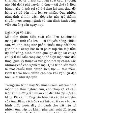
chai PET bỏ đi thành sợi hiệu suất cao. Ý tưởng
này khi đó là phi truyền thống — tái chế vật liệu
hàng ngày thành sợi có thể đem lại cảm giác, độ
bóng và độ bền như len tự nhiên. Qua nhiều
năm tinh chỉnh, cách tiếp cận này trở thành
chuẩn mực trong ngành và vẫn định hình công
việc của ông đến ngày nay.
Ngôn Ngữ Vật Liệu
Một tấm thảm hiệu suất của Ben Soleimani
mang đặc tính của len — sự chuyển động, chiều
sâu, và ánh sáng nhẹ phản chiếu thay đổi theo
góc nhìn. Các sợi bộc lộ sự phức tạp của một tấm
dệt thủ công, hình thành qua lặp đi lặp lại và sự
chú ý tỉ mỉ. Mỗi công đoạn thể hiện một cuộc đối
thoại giữa kỹ thuật và xúc giác, nơi sự chính xác
nhường chỗ cho sự mềm mại. Quá trình sản xuất
là một chuỗi tinh chỉnh liên tục — thử mẫu,
kiểm tra và hiệu chỉnh cho đến khi vật liệu đạt
hiệu suất như dự định.
Trong quá trình này, Soleimani xem kết cấu như
một hình thức nghiên cứu, cho phép sợi và cấu
trúc ảnh hưởng lẫn nhau cho đến khi đạt sự cân
bằng. Kết cấu hướng dẫn hầu hết các thí nghiệm
của ông. Bằng cách đưa sợi hiệu suất cao vào các
hình thức trước đây chỉ dành cho vật liệu tự
nhiên, ông tiếp tục khám phá cách mật độ, trọng