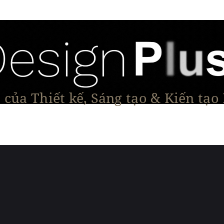
của Thiết kế, Sáng tạo & Kiến tạo
Tạo Dáng Sản Phẩm
Đối thoại & Tầm nhìn
Dự Á