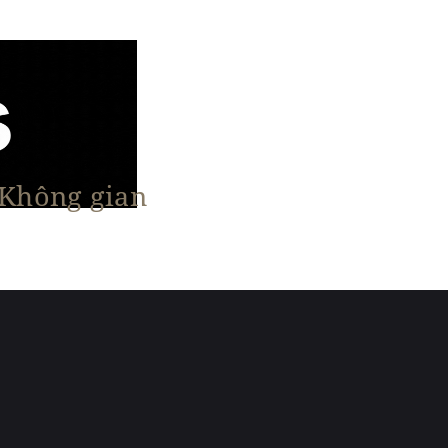
 Không gian
n Nổi Bật
Vật Liệu & Giải Pháp
More