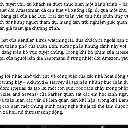
h tuyệt vời, du khách sẽ được thực hiện một hành trình – bă
hiệt đới Amazonian đã cạn kiệt và xuống cấp, đi qua một khu
 băng giá của Bắc Cực. Trái đất thân yêu thu hút phản ứng 
h từ những người tham dự, mang đến trải nghiệm giác quan b
hán giả tham gia chương trình.
 bật của Kendler, Birds watching III, đưa khách ra ngoài ban
an thành phố của Luân Đôn, tương phản khung cảnh này với s
 đang trên bờ vực tuyệt chủng. Trong khi bộ phim của Moss
u gọi của người bản địa Yanomami ở rừng nhiệt đới Amazon, yê
 lời nhắc nhở tích cực về công việc của các nhà hoạt động
c trưng bày – Ackroyd & Harvey đã tạo nên những bức chân du
on; Iglesias đã tạo lại một con suối róc rách chảy trong phòn
ixes and Sevens) của Parker quan sát các em học sinh ngây
và thảo luận các vấn đề liên quan đến khí hậu; trong khi Den
ng cao năm mét chứng minh rằng nghệ thuật có thể làm được n
 xã hội, nó thực sự sống động.