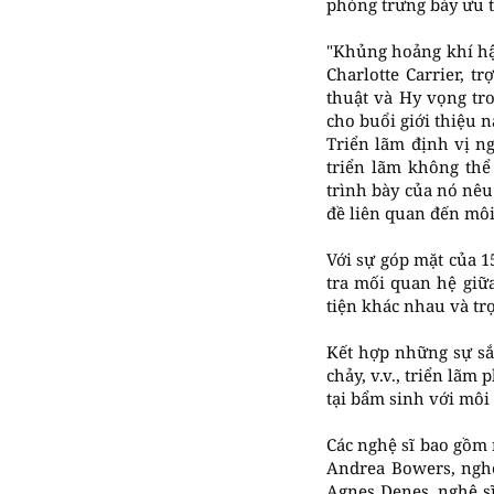
phòng trưng bày ưu t
"Khủng hoảng khí hậu
Charlotte Carrier, t
thuật và Hy vọng tr
cho buổi giới thiệu n
Triển lãm định vị n
triển lãm không thể
trình bày của nó nêu 
đề liên quan đến môi
Với sự góp mặt của 1
tra mối quan hệ giữ
tiện khác nhau và tr
Kết hợp những sự sắp
chảy, v.v., triển lãm
tại bẩm sinh với môi
Các nghệ sĩ bao gồm 
Andrea Bowers, nghệ
Agnes Denes, nghệ sĩ