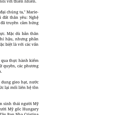
nối với thiên nhiên.
ại chúng ta," Marie-
i đất thân yêu: Nghệ
ó đã truyền cảm hứng
cực. Mặc dù bản thân
khí hậu, nhưng phần
ặc biệt là với các vấn
ng qua thực hành kiểm
nữ quyền, các phương
n.
 dung gieo hạt, nước
c lại mối liên hệ tồn
n sinh thái người Mỹ
gười Mỹ gốc Hungary
Tây Ban Nha Cristina