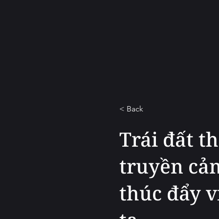
< Back
Trái đất t
truyền cả
thúc đẩy v