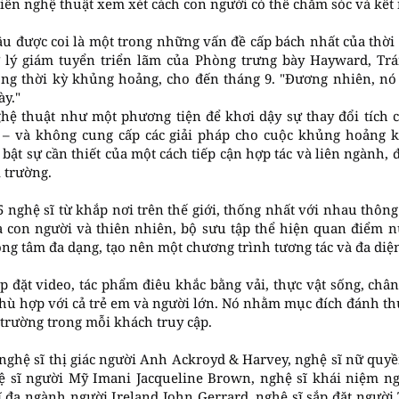
iên nghệ thuật xem xét cách con người có thể chăm sóc và kết 
 được coi là một trong những vấn đề cấp bách nhất của thời đ
rợ lý giám tuyển triển lãm của Phòng trưng bày Hayward, Trá
ong thời kỳ khủng hoảng, cho đến tháng 9. "Đương nhiên, n
ày."
ghệ thuật như một phương tiện để khơi dậy sự thay đổi tích 
 – và không cung cấp các giải pháp cho cuộc khủng hoảng 
bật sự cần thiết của một cách tiếp cận hợp tác và liên ngành, đ
 trường.
5 nghệ sĩ từ khắp nơi trên thế giới, thống nhất với nhau thô
a con người và thiên nhiên, bộ sưu tập thể hiện quan điểm 
ọng tâm đa dạng, tạo nên một chương trình tương tác và đa diệ
 đặt video, tác phẩm điêu khắc bằng vải, thực vật sống, chân
 phù hợp với cả trẻ em và người lớn. Nó nhằm mục đích đánh thứ
 trường trong mỗi khách truy cập.
nghệ sĩ thị giác người Anh Ackroyd & Harvey, nghệ sĩ nữ quyề
 sĩ người Mỹ Imani Jacqueline Brown, nghệ sĩ khái niệm n
 đa ngành người Ireland John Gerrard, nghệ sĩ sắp đặt người 