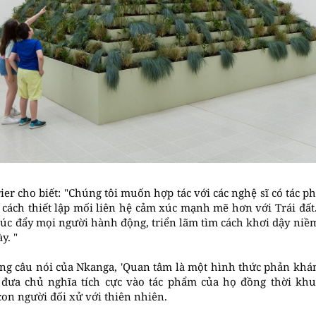
rier cho biết: "Chúng tôi muốn hợp tác với các nghệ sĩ có tác
 cách thiết lập mối liên hệ cảm xúc mạnh mẽ hơn với Trái đất
húc đẩy mọi người hành động, triển lãm tìm cách khơi dậy niề
y. "
g câu nói của Nkanga, 'Quan tâm là một hình thức phản kháng'
 đưa chủ nghĩa tích cực vào tác phẩm của họ đồng thời kh
on người đối xử với thiên nhiên.