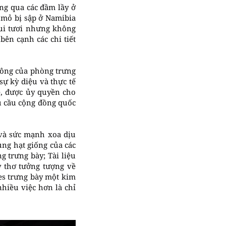
ng qua các đầm lầy ở
 mỏ bị sập ở Namibia
vui tươi nhưng không
ên cạnh các chi tiết
 công của phòng trưng
ự kỳ diệu và thực tế
e, được ủy quyền cho
u cầu cộng đồng quốc
 và sức mạnh xoa dịu
ng hạt giống của các
g trưng bày; Tài liệu
 thơ tưởng tượng về
es trưng bày một kim
hiều việc hơn là chỉ