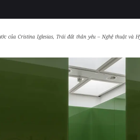
ớc của Cristina Iglesias, Trái đất thân yêu – Nghệ thuật và