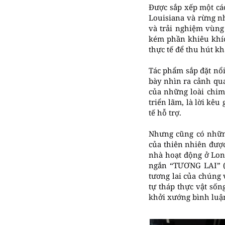
Được sắp xếp một các
Louisiana và rừng n
và trải nghiệm vùng
kém phần khiêu khíc
thực tế để thu hút k
Tác phẩm sắp đặt nổi
bày nhìn ra cảnh qu
của những loài chim
triển lãm, là lời kê
tế hỗ trợ.
Nhưng cũng có những
của thiên nhiên đượ
nhà hoạt động ở Lond
ngắn “TƯƠNG LAI” (S
tương lai của chúng 
tự tháp thực vật số
khởi xướng bình luận