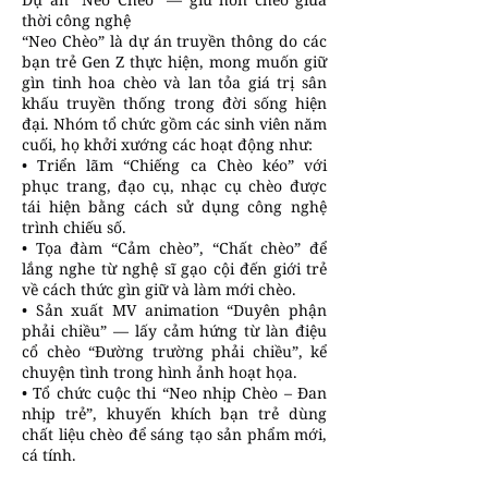
thời công nghệ
“Neo Chèo” là dự án truyền thông do các
bạn trẻ Gen Z thực hiện, mong muốn giữ
gìn tinh hoa chèo và lan tỏa giá trị sân
khấu truyền thống trong đời sống hiện
đại. Nhóm tổ chức gồm các sinh viên năm
cuối, họ khởi xướng các hoạt động như:
• Triển lãm “Chiếng ca Chèo kéo” với
phục trang, đạo cụ, nhạc cụ chèo được
tái hiện bằng cách sử dụng công nghệ
trình chiếu số.
• Tọa đàm “Cảm chèo”, “Chất chèo” để
lắng nghe từ nghệ sĩ gạo cội đến giới trẻ
về cách thức gìn giữ và làm mới chèo.
• Sản xuất MV animation “Duyên phận
phải chiều” — lấy cảm hứng từ làn điệu
cổ chèo “Đường trường phải chiều”, kể
chuyện tình trong hình ảnh hoạt họa.
• Tổ chức cuộc thi “Neo nhịp Chèo – Đan
nhịp trẻ”, khuyến khích bạn trẻ dùng
chất liệu chèo để sáng tạo sản phẩm mới,
cá tính.