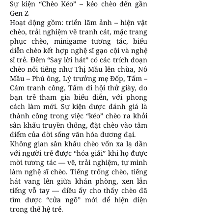
Sự kiện “Chèo Kéo” – kéo chèo đến gần
Gen Z
Hoạt động gồm: triển lãm ảnh – hiện vật
chèo, trải nghiệm vẽ tranh cát, mặc trang
phục chèo, minigame tương tác, biểu
diễn chèo kết hợp nghệ sĩ gạo cội và nghệ
sĩ trẻ. Đêm “Say lời hát” có các trích đoạn
chèo nổi tiếng như Thị Mầu lên chùa, Nô
Mầu – Phú ông, Lý trưởng mẹ Đốp, Tấm –
Cám tranh công, Tấm đi hội thử giày, do
bạn trẻ tham gia biểu diễn, với phong
cách làm mới. Sự kiện được đánh giá là
thành công trong việc “kéo” chèo ra khỏi
sân khấu truyền thống, đặt chèo vào tâm
điểm của đời sống văn hóa đương đại.
Không gian sân khấu chèo vốn xa lạ dần
với người trẻ được “hóa giải” khi họ được
mời tương tác — vẽ, trải nghiệm, tự mình
làm nghệ sĩ chèo. Tiếng trống chèo, tiếng
hát vang lên giữa khán phòng, xen lẫn
tiếng vỗ tay — điều ấy cho thấy chèo đã
tìm được “cửa ngõ” mới để hiện diện
trong thế hệ trẻ.