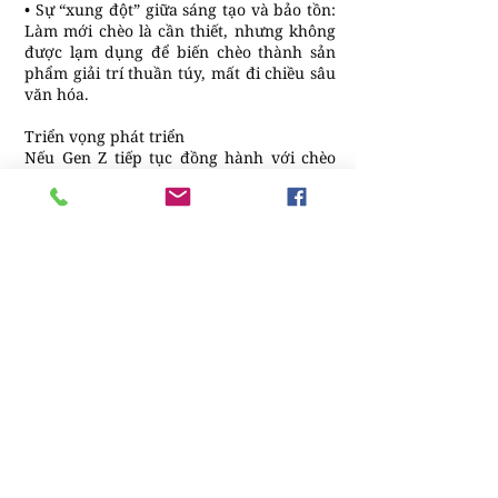
• Sự “xung đột” giữa sáng tạo và bảo tồn:
Làm mới chèo là cần thiết, nhưng không
được lạm dụng để biến chèo thành sản
phẩm giải trí thuần túy, mất đi chiều sâu
văn hóa.
Triển vọng phát triển
Nếu Gen Z tiếp tục đồng hành với chèo
bằng cách sáng tạo có trách nhiệm, chèo
có thể:
• Trở thành loại hình nghệ thuật đa nền
tảng: chèo phim ngắn, chèo hoạt hình,
chèo biểu diễn ngoài trời, chèo kết hợp
công nghệ thực tế ảo.
• Được đưa vào các chương trình giáo
dục – dạy chèo, cảm chèo, trải nghiệm
chèo trong trường học để trẻ tiếp xúc
sớm.
• Hợp tác quốc tế đưa chèo lan tỏa ra thế
giới — chèo như một “đại sứ văn hóa”,
được bạn bè quốc tế biết đến.
• Chèo không chỉ là di sản để giữ mà là
nền tảng để khởi nguồn cho các sáng tác
văn hóa mới mang chất chèo.