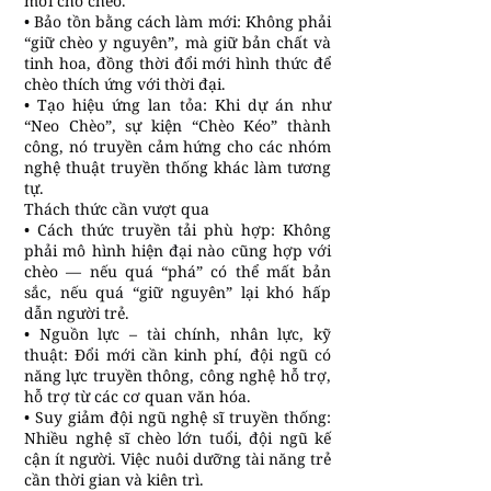
mới cho chèo.
• Bảo tồn bằng cách làm mới: Không phải
“giữ chèo y nguyên”, mà giữ bản chất và
tinh hoa, đồng thời đổi mới hình thức để
chèo thích ứng với thời đại.
• Tạo hiệu ứng lan tỏa: Khi dự án như
“Neo Chèo”, sự kiện “Chèo Kéo” thành
công, nó truyền cảm hứng cho các nhóm
nghệ thuật truyền thống khác làm tương
tự.
Thách thức cần vượt qua
• Cách thức truyền tải phù hợp: Không
phải mô hình hiện đại nào cũng hợp với
chèo — nếu quá “phá” có thể mất bản
sắc, nếu quá “giữ nguyên” lại khó hấp
dẫn người trẻ.
• Nguồn lực – tài chính, nhân lực, kỹ
thuật: Đổi mới cần kinh phí, đội ngũ có
năng lực truyền thông, công nghệ hỗ trợ,
hỗ trợ từ các cơ quan văn hóa.
• Suy giảm đội ngũ nghệ sĩ truyền thống:
Nhiều nghệ sĩ chèo lớn tuổi, đội ngũ kế
cận ít người. Việc nuôi dưỡng tài năng trẻ
cần thời gian và kiên trì.