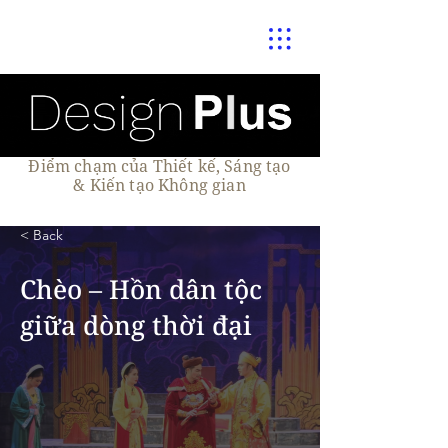
Điểm chạm của Thiết kế, Sáng tạo
& Kiến tạo Không gian
< Back
Chèo – Hồn dân tộc
giữa dòng thời đại