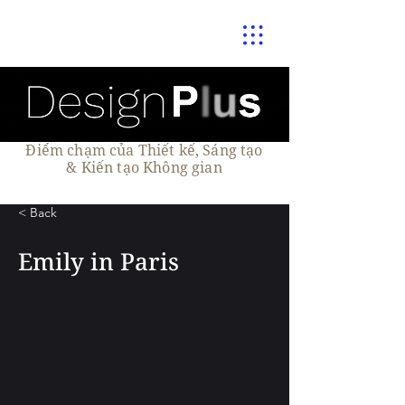
Điểm chạm của Thiết kế, Sáng tạo
& Kiến tạo Không gian
< Back
Emily in Paris