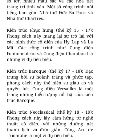
sổ lớn nhiều màu sắc và các họa tiết
trang trí tinh xảo. Một số công trình nổi
tiếng bao gồm Nhà thờ Đức Bà Paris và
Nhà thờ Chartres.
Kiến trúc Phục hưng (thế kỷ 15 - 17):
Phong cách này mang lại sự trở lại với
các hình thức cổ điển của Hy Lạp và La
Mã. Các công trình như Cung điện
Fontainebleau và Cung điện Chambord là
những ví dụ tiêu biểu.
Kiến trúc Baroque (thế kỷ 17 - 18): Đặc
trưng bởi sự hoành tráng và phức tạp,
phong cách này thể hiện sự giàu có và
quyền lực. Cung điện Versailles là một
trong những biểu tượng nổi bật của kiến
trúc Baroque.
Kiến trúc Neoclassical (thế kỷ 18 - 19):
Phong cách này lấy cảm hứng từ nghệ
thuật cổ điển, với những đường nét
thanh lịch và đơn giản. Cổng Arc de
Triomphe là một ví dụ tiêu biểu.