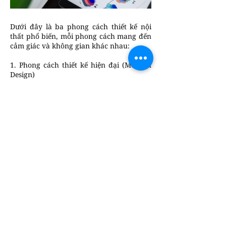
Dưới đây là ba phong cách thiết kế nội
thất phổ biến, mỗi phong cách mang đến
cảm giác và không gian khác nhau:
1. Phong cách thiết kế hiện đại (Modern
Design)
Đặc điểm: Tập trung vào sự tối giản, chức
năng và sử dụng vật liệu tự nhiên. Màu
sắc thường trung tính với một vài điểm
nhấn.
Nội thất: Đồ nội thất có hình dáng đơn
giản, đường nét sạch sẽ, và thường được
làm từ các vật liệu như gỗ, thép không gỉ,
hoặc thủy tinh.
Không gian: Sử dụng ánh sáng tự nhiên
và không gian mở, tạo cảm giác thoáng
đãng và hiện đại.
2. Phong cách thiết kế cổ điển (Classic
Design)
Đặc điểm: Mang đậm tính truyền thống,
thường sử dụng các yếu tố trang trí cầu