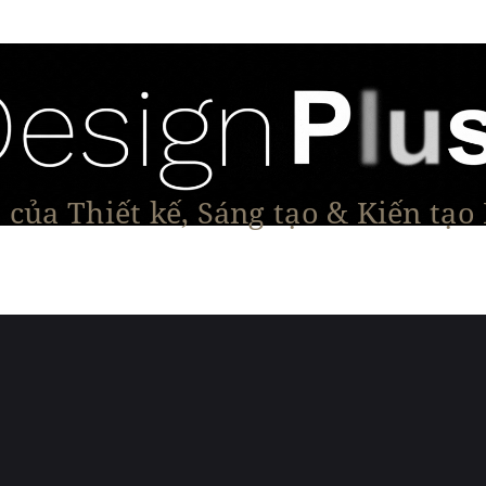
của Thiết kế, Sáng tạo & Kiến tạo
Tạo Dáng Sản Phẩm
Đối thoại & Tầm nhìn
Dự Á