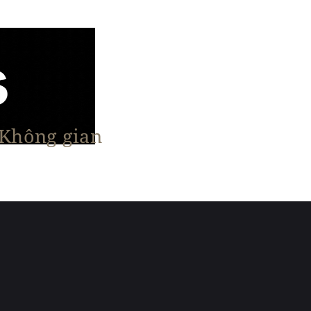
 Không gian
n Nổi Bật
Vật Liệu & Giải Pháp
More