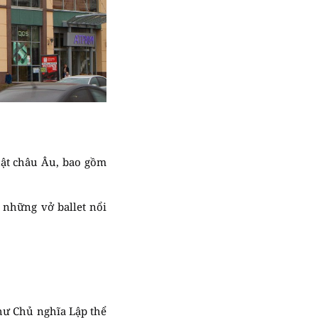
uật châu Âu, bao gồm
a những vở ballet nổi
hư Chủ nghĩa Lập thể