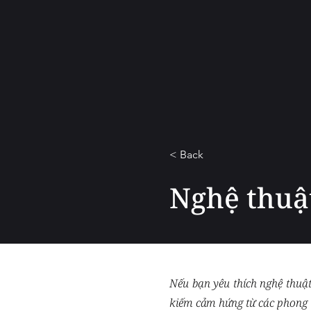
< Back
Nghệ thuậ
Nếu bạn yêu thích nghệ thuậ
kiếm cảm hứng từ các phong 