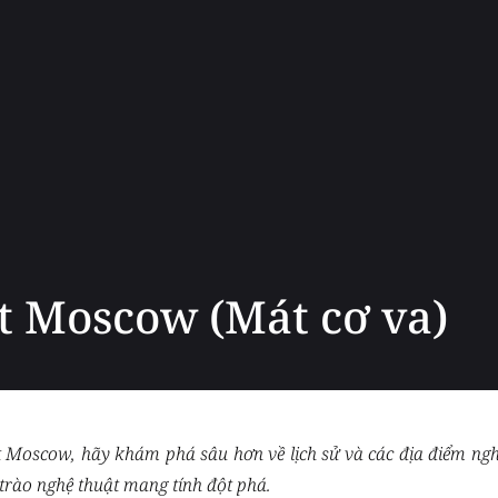
t Moscow (Mát cơ va)
t Moscow, hãy khám phá sâu hơn về lịch sử và các địa điểm nghệ
trào nghệ thuật mang tính đột phá.