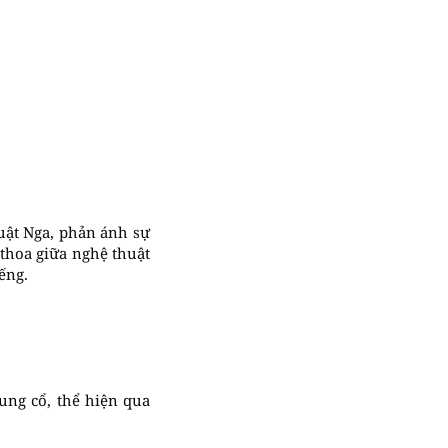
uật Nga, phản ánh sự
 thoa giữa nghệ thuật
ếng.
rung cổ, thể hiện qua