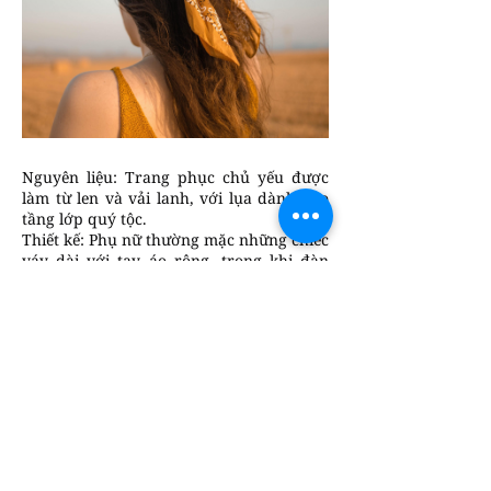
Nguyên liệu: Trang phục chủ yếu được
làm từ len và vải lanh, với lụa dành cho
tầng lớp quý tộc.
Thiết kế: Phụ nữ thường mặc những chiếc
váy dài với tay áo rộng, trong khi đàn
ông mặc áo tunic và quần hẹp. Tầng lớp
quý tộc bắt đầu mặc áo khoác và áo
choàng có các họa tiết phức tạp.
Phụ kiện: Găng tay, thắt lưng, giày da và
mũ là các phụ kiện phổ biến. Phụ nữ quý
tộc thường đội mũ đội cao hoặc khăn
trùm đầu.
Màu sắc: Màu sắc trang phục thường có
liên quan đến tầng lớp xã hội. Các màu
sắc sáng, đắt tiền như đỏ, xanh, và tím
thường được mặc bởi giới quý tộc.