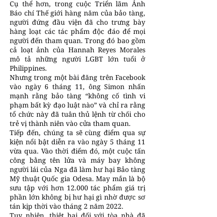
Cụ thể hơn, trong cuộc Triển lãm Ảnh
Báo chí Thế giới hàng năm của bảo tàng,
người đứng đầu viện đã cho trưng bày
hàng loạt các tác phẩm độc đáo để mọi
người đến tham quan. Trong đó bao gồm
cả loạt ảnh của Hannah Reyes Morales
mô tả những người LGBT lớn tuổi ở
Philippines.
Nhưng trong một bài đăng trên Facebook
vào ngày 6 tháng 11, ông Simon nhấn
mạnh rằng bảo tàng “không cố tình vi
phạm bất kỳ đạo luật nào” và chỉ ra rằng
tổ chức này đã tuân thủ lệnh từ chối cho
trẻ vị thành niên vào cửa tham quan.
Tiếp đến, chúng ta sẽ cùng điểm qua sự
kiện nổi bật diễn ra vào ngày 5 tháng 11
vừa qua. Vào thời điểm đó, một cuộc tấn
công bằng tên lửa và máy bay không
người lái của Nga đã làm hư hại Bảo tàng
Mỹ thuật Quốc gia Odesa. May mắn là bộ
sưu tập với hơn 12.000 tác phẩm giá trị
phần lớn không bị hư hại gì nhờ được sơ
tán kịp thời vào tháng 2 năm 2022.
Tuy nhiên, thiệt hại đối với tòa nhà đã