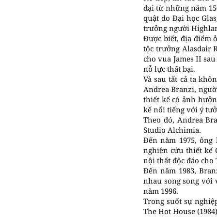
đại từ những năm 150
quật do Đại học Glas
trưởng người Highlan
Được biết, địa điểm 
tộc trưởng Alasdair
cho vua James II sa
nỗ lực thất bại.
Và sau tất cả ta khô
Andrea Branzi, người
thiết kế có ảnh hưở
kế nổi tiếng với ý t
Theo đó, Andrea Bra
Studio Alchimia.
Đến năm 1975, ông h
nghiên cứu thiết kế 
nội thất độc đáo ch
Đến năm 1983, Branz
nhau song song với v
năm 1996.
Trong suốt sự nghiệp
The Hot House (1984).