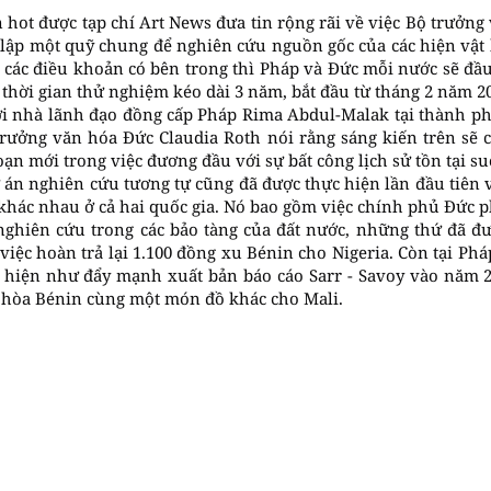
in hot được tạp chí Art News đưa tin rộng rãi về việc Bộ trưởn
lập một quỹ chung để nghiên cứu nguồn gốc của các hiện vật 
 các điều khoản có bên trong thì Pháp và Đức mỗi nước sẽ đầu
thời gian thử nghiệm kéo dài 3 năm, bắt đầu từ tháng 2 năm 2
ới nhà lãnh đạo đồng cấp Pháp Rima Abdul-Malak tại thành 
trưởng văn hóa Đức Claudia Roth nói rằng sáng kiến trên sẽ 
oạn mới trong việc đương đầu với sự bất công lịch sử tồn tại s
 án nghiên cứu tương tự cũng đã được thực hiện lần đầu tiên 
​​khác nhau ở cả hai quốc gia. Nó bao gồm việc chính phủ Đức p
nghiên cứu trong các bảo tàng của đất nước, những thứ đã đư
 việc hoàn trả lại 1.100 đồng xu Bénin cho Nigeria. Còn tại Ph
hiện như đẩy mạnh xuất bản báo cáo Sarr - Savoy vào năm 202
 hòa Bénin cùng một món đồ khác cho Mali.