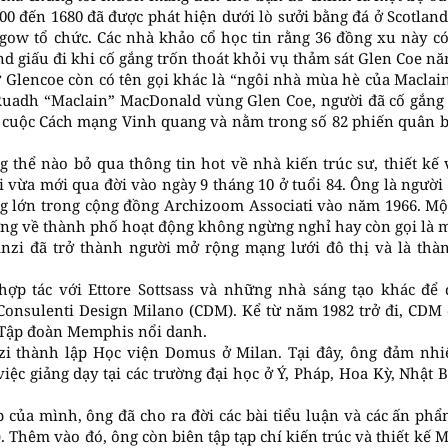
0 đến 1680 đã được phát hiện dưới lò sưởi bằng đá ở Scotland
gow tổ chức. Các nhà khảo cổ học tin rằng 36 đồng xu này có
d giấu đi khi cố gắng trốn thoát khỏi vụ thảm sát Glen Coe nă
ở Glencoe còn có tên gọi khác là “ngôi nhà mùa hè của Maclain
 Ruadh “Maclain” MacDonald vùng Glen Coe, người đã cố gắng
u cuộc Cách mạng Vinh quang và nằm trong số 82 phiến quân b
ng thể nào bỏ qua thông tin hot về nhà kiến trúc sư, thiết kế
 vừa mới qua đời vào ngày 9 tháng 10 ở tuổi 84. Ông là người
ng lớn trong cộng đồng Archizoom Associati vào năm 1966. Mộ
ưởng về thành phố hoạt động không ngừng nghỉ hay còn gọi là 
nzi đã trở thành người mở rộng mạng lưới đô thị và là thà
ợp tác với Ettore Sottsass và những nhà sáng tạo khác để
Consulenti Design Milano (CDM). Kể từ năm 1982 trở đi, CDM đ
o Tập đoàn Memphis nổi danh.
i thành lập Học viện Domus ở Milan. Tại đây, ông đảm nhiệ
iệc giảng dạy tại các trường đại học ở Ý, Pháp, Hoa Kỳ, Nhật 
 của mình, ông đã cho ra đời các bài tiểu luận và các ấn ph
 Thêm vào đó, ông còn biên tập tạp chí kiến ​​trúc và thiết kế