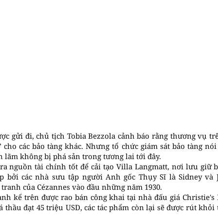
ợc gửi đi, chủ tịch Tobia Bezzola cảnh báo rằng thương vụ trê
 cho các bảo tàng khác. Nhưng tổ chức giám sát bảo tàng nói 
ển lãm không bị phá sản trong tương lai tới đây.
ra nguồn tài chính tốt để cải tạo Villa Langmatt, nơi lưu giữ 
 bởi các nhà sưu tập người Anh gốc Thụy Sĩ là Sidney và 
tranh của Cézannes vào đầu những năm 1930.
ranh kể trên được rao bán công khai tại nhà đấu giá Christie'
á thầu đạt 45 triệu USD, các tác phẩm còn lại sẽ được rút khỏi