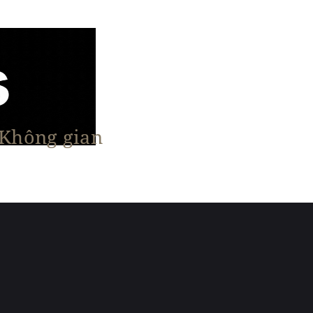
 Không gian
n Nổi Bật
Vật Liệu & Giải Pháp
More