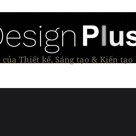
của Thiết kế, Sáng tạo & Kiến tạo
Tạo Dáng Sản Phẩm
Đối thoại & Tầm nhìn
Dự Á