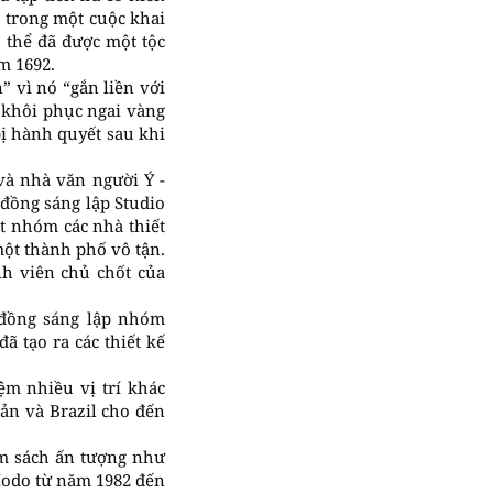
 trong một cuộc khai
 thể đã được một tộc
m 1692.
” vì nó “gắn liền với
 khôi phục ngai vàng
ị hành quyết sau khi
 và nhà văn người Ý -
 đồng sáng lập Studio
t nhóm các nhà thiết
một thành phố vô tận.
nh viên chủ chốt của
 đồng sáng lập nhóm
ã tạo ra các thiết kế
m nhiều vị trí khác
Bản và Brazil cho đến
ẩm sách ấn tượng như
 Modo từ năm 1982 đến