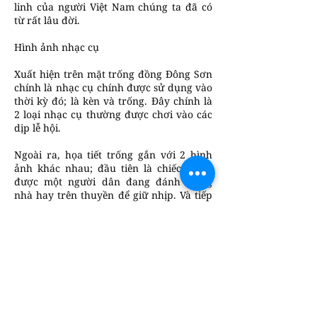
linh của người Việt Nam chúng ta đã có
từ rất lâu đời.
Hình ảnh nhạc cụ
Xuất hiện trên mặt trống đồng Đông Sơn
chính là nhạc cụ chính được sử dụng vào
thời kỳ đó; là kèn và trống. Đây chính là
2 loại nhạc cụ thường được chơi vào các
dịp lễ hội.
Ngoài ra, họa tiết trống gắn với 2 hình
ảnh khác nhau; đầu tiên là chiếc trống
được một người dân đang đánh trong
nhà hay trên thuyền để giữ nhịp. Và tiếp
đó; là chiếc trống được đặt trên giá sát
đất và kèm theo đó là một dàn trống; sẽ
có một người cầm chiếc gậy dài đánh
theo chiều đứng; đây là hình ảnh thường
xuất hiện trong dịp lễ hội; và cho đến
ngày nay hình ảnh này vẫn có thể thấy
trong những ngày hội của người dân tộc
Mường ở tỉnh Hòa Bình.