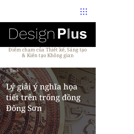
Điểm chạm của Thiết kế, Sáng tạo
& Kiến tạo Không gian
< Back
Lý giải ý nghĩa họa
tiết trên trống đồng
Đông Sơn