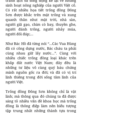
tranh lịch sử sống động kể lại về những
sinh hoạt nông nghiệp của người Việt cổ.
Có rất nhiều họa tiết trống đồng Đông
Sơn được khắc trên mặt trống và xung
quanh thân như: mặt trời, nhà sàn,
người giã gạo, chim cò bay, thuyền ghe,
người đánh trống, người nhảy múa,
người đối đáp;…
Như Bác Hồ đã từng nói “…Các Vua Hùng
đã có công dựng nước, Bác cháu ta phải
cùng nhau giữ lấy nước…”. Cùng với
nhiều chiếc trống đồng loại khác trên
khắp đất nước Việt Nam; đây đều là
những tư liệu vô cùng quý báu chứng
minh nguồn gốc ra đời; và đã có vị trí
linh thiêng trong đời sống tâm linh của
người Việt.
Trống đồng Đông Sơn không chỉ là vật
linh; mà thông qua đó chúng ta đã được
sáng tỏ nhiều vấn đề khoa học mà trống
đồng là thông điệp làm nên biểu tượng
tập trung nhất những thành tựu trong