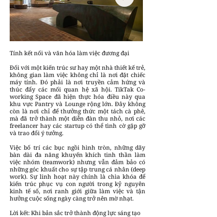
Tính kết nối và văn hóa làm việc đương đại
Đối với một kiến trúc sư hay một nhà thiết kế trẻ,
không gian làm việc không chỉ là nơi đặt chiếc
máy tính. Đó phải là nơi truyền cảm hứng và
thúc đẩy các mối quan hệ xã hội. TikTak Co-
working Space đã hiện thực hóa điều này qua
khu vực Pantry và Lounge rộng lớn. Đây không
còn là nơi chỉ để thưởng thức một tách cà phê,
mà đã trở thành một diễn đàn thu nhỏ, nơi các
freelancer hay các startup có thể tình cờ gặp gỡ
và trao đổi ý tưởng.
Việc bố trí các bục ngồi hình tròn, những dãy
bàn dài đa năng khuyến khích tinh thần làm
việc nhóm (teamwork) nhưng vẫn đảm bảo có
những góc khuất cho sự tập trung cá nhân (deep
work). Sự linh hoạt này chính là chìa khóa để
kiến trúc phục vụ con người trong kỷ nguyên
kinh tế số, nơi ranh giới giữa làm việc và tận
hưởng cuộc sống ngày càng trở nên mờ nhạt.
Lời kết: Khi bản sắc trở thành động lực sáng tạo