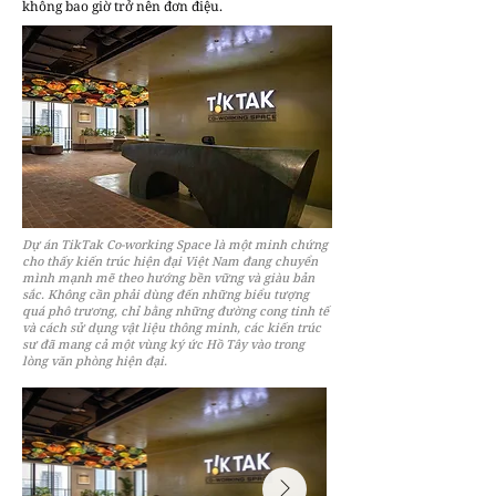
không bao giờ trở nên đơn điệu.
Dự án TikTak Co-working Space là một minh chứng
cho thấy kiến trúc hiện đại Việt Nam đang chuyển
mình mạnh mẽ theo hướng bền vững và giàu bản
sắc. Không cần phải dùng đến những biểu tượng
quá phô trương, chỉ bằng những đường cong tinh tế
và cách sử dụng vật liệu thông minh, các kiến trúc
sư đã mang cả một vùng ký ức Hồ Tây vào trong
lòng văn phòng hiện đại.