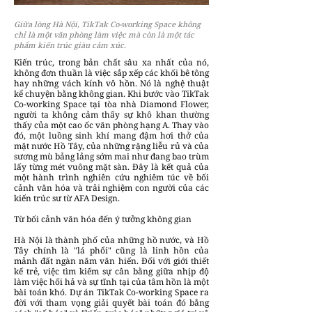
Giữa lòng Hà Nội, TikTak Co-working Space không
chỉ là một văn phòng làm việc mà còn là một tác
phẩm kiến trúc giàu cảm xúc.
Kiến trúc, trong bản chất sâu xa nhất của nó,
không đơn thuần là việc sắp xếp các khối bê tông
hay những vách kính vô hồn. Nó là nghệ thuật
kể chuyện bằng không gian. Khi bước vào TikTak
Co-working Space tại tòa nhà Diamond Flower,
người ta không cảm thấy sự khô khan thường
thấy của một cao ốc văn phòng hạng A. Thay vào
đó, một luồng sinh khí mang đậm hơi thở của
mặt nước Hồ Tây, của những rặng liễu rủ và của
sương mù bảng lảng sớm mai như đang bao trùm
lấy từng mét vuông mặt sàn. Đây là kết quả của
một hành trình nghiên cứu nghiêm túc về bối
cảnh văn hóa và trải nghiệm con người của các
kiến trúc sư từ AFA Design.
Từ bối cảnh văn hóa đến ý tưởng không gian
Hà Nội là thành phố của những hồ nước, và Hồ
Tây chính là "lá phổi" cũng là linh hồn của
mảnh đất ngàn năm văn hiến. Đối với giới thiết
kế trẻ, việc tìm kiếm sự cân bằng giữa nhịp độ
làm việc hối hả và sự tĩnh tại của tâm hồn là một
bài toán khó. Dự án TikTak Co-working Space ra
đời với tham vọng giải quyết bài toán đó bằng