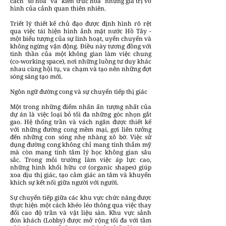
cách "số hóa" và "kiến trúc hóa" những giá trị vô
hình của cảnh quan thiên nhiên.
Triết lý thiết kế chủ đạo được định hình rõ rệt
qua việc tái hiện hình ảnh mặt nước Hồ Tây -
một biểu tượng của sự linh hoạt, uyển chuyển và
không ngừng vận động. Điều này tương đồng với
tinh thần của một không gian làm việc chung
(co-working space), nơi những luồng tư duy khác
nhau cùng hội tụ, va chạm và tạo nên những đợt
sóng sáng tạo mới.
Ngôn ngữ đường cong và sự chuyển tiếp thị giác
Một trong những điểm nhấn ấn tượng nhất của
dự án là việc loại bỏ tối đa những góc nhọn gắt
gao. Hệ thống trần và vách ngăn được thiết kế
với những đường cong mềm mại, gợi liên tưởng
đến những con sóng nhẹ nhàng xô bờ. Việc sử
dụng đường cong không chỉ mang tính thẩm mỹ
mà còn mang tính tâm lý học không gian sâu
sắc. Trong môi trường làm việc áp lực cao,
những hình khối hữu cơ (organic shapes) giúp
xoa dịu thị giác, tạo cảm giác an tâm và khuyến
khích sự kết nối giữa người với người.
Sự chuyển tiếp giữa các khu vực chức năng được
thực hiện một cách khéo léo thông qua việc thay
đổi cao độ trần và vật liệu sàn. Khu vực sảnh
đón khách (Lobby) được mở rộng tối đa với tầm