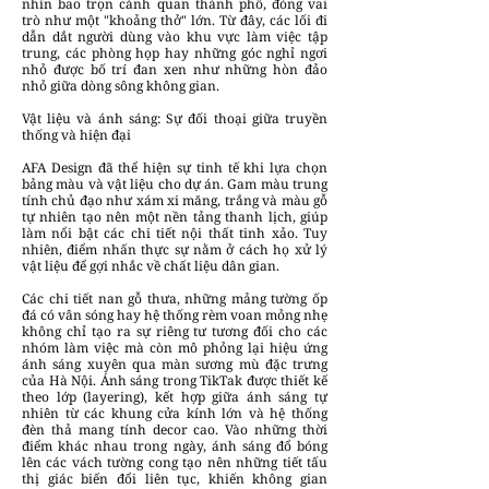
nhìn bao trọn cảnh quan thành phố, đóng vai
trò như một "khoảng thở" lớn. Từ đây, các lối đi
dẫn dắt người dùng vào khu vực làm việc tập
trung, các phòng họp hay những góc nghỉ ngơi
nhỏ được bố trí đan xen như những hòn đảo
nhỏ giữa dòng sông không gian.
Vật liệu và ánh sáng: Sự đối thoại giữa truyền
thống và hiện đại
AFA Design đã thể hiện sự tinh tế khi lựa chọn
bảng màu và vật liệu cho dự án. Gam màu trung
tính chủ đạo như xám xi măng, trắng và màu gỗ
tự nhiên tạo nên một nền tảng thanh lịch, giúp
làm nổi bật các chi tiết nội thất tinh xảo. Tuy
nhiên, điểm nhấn thực sự nằm ở cách họ xử lý
vật liệu để gợi nhắc về chất liệu dân gian.
Các chi tiết nan gỗ thưa, những mảng tường ốp
đá có vân sóng hay hệ thống rèm voan mỏng nhẹ
không chỉ tạo ra sự riêng tư tương đối cho các
nhóm làm việc mà còn mô phỏng lại hiệu ứng
ánh sáng xuyên qua màn sương mù đặc trưng
của Hà Nội. Ánh sáng trong TikTak được thiết kế
theo lớp (layering), kết hợp giữa ánh sáng tự
nhiên từ các khung cửa kính lớn và hệ thống
đèn thả mang tính decor cao. Vào những thời
điểm khác nhau trong ngày, ánh sáng đổ bóng
lên các vách tường cong tạo nên những tiết tấu
thị giác biến đổi liên tục, khiến không gian