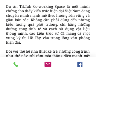
Dự án TikTak Co-working Space là một minh
chứng cho thấy kiến trúc hiện đại Việt Nam đang
chuyển mình mạnh mẽ theo hướng bền vững và
giàu bản sắc. Không cần phải dùng đến những
biểu tượng quá phô trương, chỉ bằng những
đường cong tinh tế và cách sử dụng vật liệu
thông minh, các kiến trúc sư đã mang cả một
vùng ký ức Hồ Tây vào trong lòng văn phòng
hiện đại.
Đối với thế hệ nhà thiết kế trẻ, những công trình
như thế này gửi gắm một thông điệp mạnh mẽ:
Hãy luôn nhìn về nguồn cội để tìm thấy chất
liệu cho tương lai. Sự kết nối giữa văn hóa bản
địa và công năng hiện đại không chỉ tạo ra một
không gian đẹp, mà còn tạo ra một môi trường
làm việc nhân văn, nơi mỗi cá nhân đều cảm
thấy mình là một phần của dòng chảy văn hóa
chung.
Chúng ta đang sống trong một thời đại mà sự
sáng tạo là tài sản quý giá nhất. Và một không
gian làm việc "biết nói", biết gợi nhắc về cái đẹp
của tự nhiên và quê hương như TikTak Co-
working Space chắc chắn sẽ là bệ phóng cho
những ý tưởng bay xa hơn.
Dự án: TikTak Co-working Space
Thiết kế: AFA Design