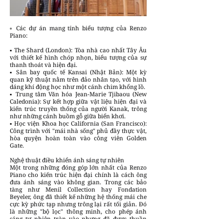
▫️ Các dự án mang tính biểu tượng của Renzo
Piano:
▪️ The Shard (London): Tòa nhà cao nhất Tây Âu
với thiết kế hình chóp nhọn, biểu tượng của sự
thanh thoát và hiện đại.
▪️ Sân bay quốc tế Kansai (Nhật Bản): Một kỳ
quan kỹ thuật nằm trên đảo nhân tạo, với hình
dáng khí động học như một cánh chim khổng lồ.
▪️ Trung tâm Văn hóa Jean-Marie Tjibaou (New
Caledonia): Sự kết hợp giữa vật liệu hiện đại và
kiến trúc truyền thống của người Kanak, trông
như những cánh buồm gỗ giữa biển khơi.
▪️ Học viện Khoa học California (San Francisco):
Công trình với "mái nhà sống" phủ đầy thực vật,
hòa quyện hoàn toàn vào công viên Golden
Gate.
Nghệ thuật điều khiển ánh sáng tự nhiên
Một trong những đóng góp lớn nhất của Renzo
Piano cho kiến trúc hiện đại chính là cách ông
đưa ánh sáng vào không gian. Trong các bảo
tàng như Menil Collection hay Fondation
Beyeler, ông đã thiết kế những hệ thống mái che
cực kỳ phức tạp nhưng trông lại rất tối giản. Đó
là những "bộ lọc" thông minh, cho phép ánh
sáng tự nhiên tràn vào nhưng đã được thuần