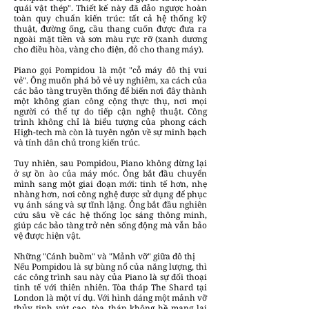
quái vật thép". Thiết kế này đã đảo ngược hoàn
toàn quy chuẩn kiến trúc: tất cả hệ thống kỹ
thuật, đường ống, cầu thang cuốn được đưa ra
ngoài mặt tiền và sơn màu rực rỡ (xanh dương
cho điều hòa, vàng cho điện, đỏ cho thang máy).
Piano gọi Pompidou là một "cỗ máy đô thị vui
vẻ". Ông muốn phá bỏ vẻ uy nghiêm, xa cách của
các bảo tàng truyền thống để biến nơi đây thành
một không gian công cộng thực thụ, nơi mọi
người có thể tự do tiếp cận nghệ thuật. Công
trình không chỉ là biểu tượng của phong cách
High-tech mà còn là tuyên ngôn về sự minh bạch
và tính dân chủ trong kiến trúc.
Tuy nhiên, sau Pompidou, Piano không dừng lại
ở sự ồn ào của máy móc. Ông bắt đầu chuyển
mình sang một giai đoạn mới: tinh tế hơn, nhẹ
nhàng hơn, nơi công nghệ được sử dụng để phục
vụ ánh sáng và sự tĩnh lặng. Ông bắt đầu nghiên
cứu sâu về các hệ thống lọc sáng thông minh,
giúp các bảo tàng trở nên sống động mà vẫn bảo
vệ được hiện vật.
Những "Cánh buồm" và "Mảnh vỡ" giữa đô thị
Nếu Pompidou là sự bùng nổ của năng lượng, thì
các công trình sau này của Piano là sự đối thoại
tinh tế với thiên nhiên. Tòa tháp The Shard tại
London là một ví dụ. Với hình dáng một mảnh vỡ
thủy tinh vút cao, tòa tháp không hề mang lại