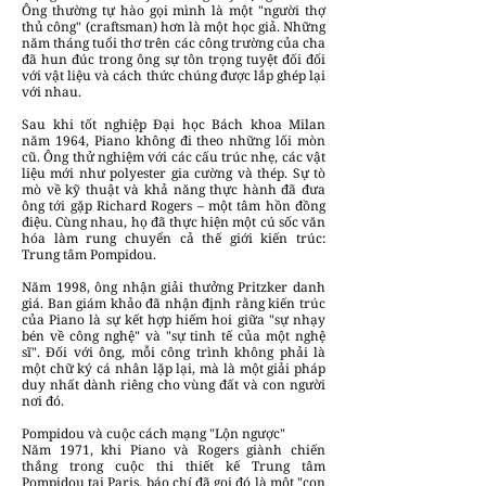
Ông thường tự hào gọi mình là một "người thợ
thủ công" (craftsman) hơn là một học giả. Những
năm tháng tuổi thơ trên các công trường của cha
đã hun đúc trong ông sự tôn trọng tuyệt đối đối
với vật liệu và cách thức chúng được lắp ghép lại
với nhau.
Sau khi tốt nghiệp Đại học Bách khoa Milan
năm 1964, Piano không đi theo những lối mòn
cũ. Ông thử nghiệm với các cấu trúc nhẹ, các vật
liệu mới như polyester gia cường và thép. Sự tò
mò về kỹ thuật và khả năng thực hành đã đưa
ông tới gặp Richard Rogers – một tâm hồn đồng
điệu. Cùng nhau, họ đã thực hiện một cú sốc văn
hóa làm rung chuyển cả thế giới kiến trúc:
Trung tâm Pompidou.
Năm 1998, ông nhận giải thưởng Pritzker danh
giá. Ban giám khảo đã nhận định rằng kiến trúc
của Piano là sự kết hợp hiếm hoi giữa "sự nhạy
bén về công nghệ" và "sự tinh tế của một nghệ
sĩ". Đối với ông, mỗi công trình không phải là
một chữ ký cá nhân lặp lại, mà là một giải pháp
duy nhất dành riêng cho vùng đất và con người
nơi đó.
Pompidou và cuộc cách mạng "Lộn ngược"
Năm 1971, khi Piano và Rogers giành chiến
thắng trong cuộc thi thiết kế Trung tâm
Pompidou tại Paris, báo chí đã gọi đó là một "con