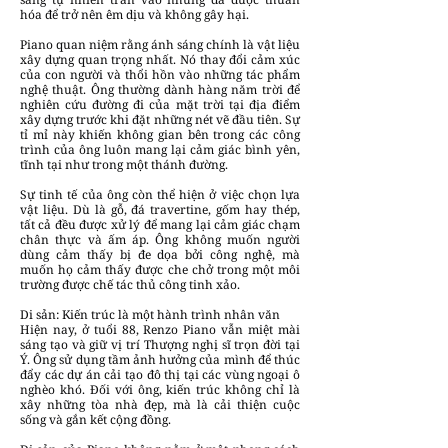
hóa để trở nên êm dịu và không gây hại.
Piano quan niệm rằng ánh sáng chính là vật liệu
xây dựng quan trọng nhất. Nó thay đổi cảm xúc
của con người và thổi hồn vào những tác phẩm
nghệ thuật. Ông thường dành hàng năm trời để
nghiên cứu đường đi của mặt trời tại địa điểm
xây dựng trước khi đặt những nét vẽ đầu tiên. Sự
tỉ mỉ này khiến không gian bên trong các công
trình của ông luôn mang lại cảm giác bình yên,
tĩnh tại như trong một thánh đường.
Sự tinh tế của ông còn thể hiện ở việc chọn lựa
vật liệu. Dù là gỗ, đá travertine, gốm hay thép,
tất cả đều được xử lý để mang lại cảm giác chạm
chân thực và ấm áp. Ông không muốn người
dùng cảm thấy bị đe dọa bởi công nghệ, mà
muốn họ cảm thấy được che chở trong một môi
trường được chế tác thủ công tinh xảo.
Di sản: Kiến trúc là một hành trình nhân văn
Hiện nay, ở tuổi 88, Renzo Piano vẫn miệt mài
sáng tạo và giữ vị trí Thượng nghị sĩ trọn đời tại
Ý. Ông sử dụng tầm ảnh hưởng của mình để thúc
đẩy các dự án cải tạo đô thị tại các vùng ngoại ô
nghèo khó. Đối với ông, kiến trúc không chỉ là
xây những tòa nhà đẹp, mà là cải thiện cuộc
sống và gắn kết cộng đồng.