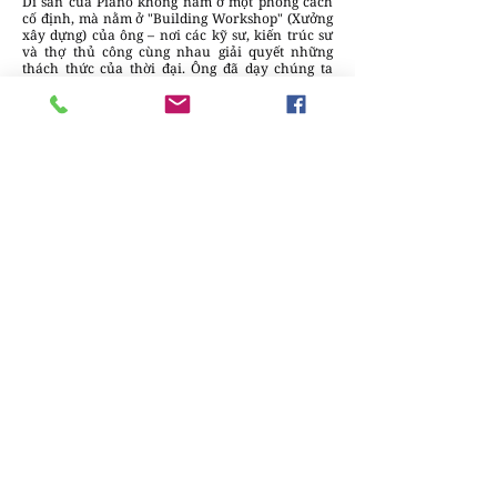
Di sản của Piano không nằm ở một phong cách
cố định, mà nằm ở "Building Workshop" (Xưởng
xây dựng) của ông – nơi các kỹ sư, kiến trúc sư
và thợ thủ công cùng nhau giải quyết những
thách thức của thời đại. Ông đã dạy chúng ta
rằng: để xây dựng tương lai, chúng ta cần một
cái đầu đầy ắp công nghệ nhưng một trái tim
luôn trân trọng những giá trị truyền thống và
thiên nhiên.
Renzo Piano sẽ mãi là "người thợ thủ công" vĩ
đại, người đã biến những kết cấu thép vô hồn
thành những nhịp cầu kết nối con người với bầu
trời và ánh sáng. Những công trình của ông sẽ
tiếp tục đứng vững như những minh chứng cho
sức mạnh của sự tử tế và sự tinh luyện trong
kiến trúc.
Tạp chí thiết kế DesignPlus.