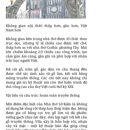
Không gian nội thất: thấp hơn, gần hơn, Việt
Nam hơn
Không gian bên trong nhà thờ được tổ chức theo
trục dọc, nhưng tỷ lệ chiều cao được tiết chế,
thấp hơn so với nhà thờ Gothic phương Tây. Mái
lớn chiếm khoảng 2/3 chiều cao công trình, tạo
cảm giác ấm cúng, gần gũi và phù hợp với nhân
trắc học người Việt.
Hệ cột gỗ, trần gỗ, gác đàn và cầu thang đều
được chế tác tinh xảo từ gỗ lim, kết nối bằng
mộng truyền thống. Các chi tiết này không chỉ
mang giá trị kỹ thuật mà còn thể hiện trình độ
thủ công cao của thợ Việt cuối thế kỷ XIX.
Vật liệu và cấu trúc: hoàn toàn truyền thống
Một điểm đặc biệt của Nhà thờ Sở Kiện là không
sử dụng bê tông cốt thép hay thép hiện đại. Móng
được gia cố bằng cọc tre, gỗ lim và đá phiến;
tường gạch chịu lực dày; mái lợp ngói với kết cấu
gỗ truyền thống. Vữa xây là hỗn hợp vôi, nhựa
cây và mật – một kỹ thuật bản địa giúp công