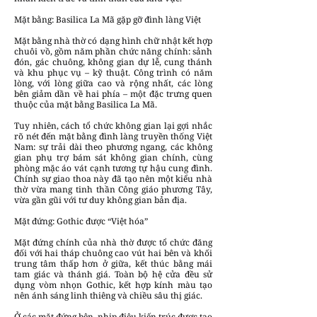
Mặt bằng: Basilica La Mã gặp gỡ đình làng Việt
Mặt bằng nhà thờ có dạng hình chữ nhật kết hợp
chuôi vồ, gồm năm phần chức năng chính: sảnh
đón, gác chuông, không gian dự lễ, cung thánh
và khu phục vụ – kỹ thuật. Công trình có năm
lòng, với lòng giữa cao và rộng nhất, các lòng
bên giảm dần về hai phía – một đặc trưng quen
thuộc của mặt bằng Basilica La Mã.
Tuy nhiên, cách tổ chức không gian lại gợi nhắc
rõ nét đến mặt bằng đình làng truyền thống Việt
Nam: sự trải dài theo phương ngang, các không
gian phụ trợ bám sát không gian chính, cùng
phòng mặc áo vát cạnh tương tự hậu cung đình.
Chính sự giao thoa này đã tạo nên một kiểu nhà
thờ vừa mang tinh thần Công giáo phương Tây,
vừa gần gũi với tư duy không gian bản địa.
Mặt đứng: Gothic được “Việt hóa”
Mặt đứng chính của nhà thờ được tổ chức đăng
đối với hai tháp chuông cao vút hai bên và khối
trung tâm thấp hơn ở giữa, kết thúc bằng mái
tam giác và thánh giá. Toàn bộ hệ cửa đều sử
dụng vòm nhọn Gothic, kết hợp kính màu tạo
nên ánh sáng linh thiêng và chiều sâu thị giác.
Ở các mặt đứng bên, nhịp điệu kiến trúc được tạo