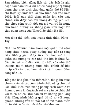
Sau những biến động lịch sử, đặc biệt là giai
đoạn sau năm 1954 khi nhiều hạng mục bị trưng
dụng cho mục đích giáo dục, quần thể Sở Kiện
chỉ thực sự được trả lại cho Giáo hội vào năm
2002. Trải qua thời gian, phần lớn cấu trúc
chính vẫn được bảo tồn tương đối nguyên vẹn,
cho phép công trình tiếp tục giữ vai trò là trung
tâm hành hương và không gian sinh hoạt tôn
giáo quan trọng của Tổng Giáo phận Hà Nội.
Một tổng thể kiến trúc mang tinh thần Đông –
Tây
Nhà thờ Sở Kiện nằm trong một quần thể rộng
hàng chục hecta, quay hướng Tây Bắc ra sông
Đáy. Không gian được tổ chức theo mô hình
quần thể tương tự các nhà thờ lớn ở châu Âu,
đặc biệt gợi nhớ đến kiểu tổ chức của nhà thờ
Duomo tại Ý, nhưng được điều chỉnh để hòa
nhập với cấu trúc làng xã và cảnh quan đồng
bằng Bắc Bộ.
Tổng thể bao gồm nhà thờ chính, tòa giám mục,
chủng viện và các công trình chức năng phụ trợ.
Các khối kiến trúc mang phong cách Gothic và
Roman, song không tách rời mà gắn bó chặt chẽ
với thiên nhiên, khu dân cư và không gian làng
Việt. Công trình không quá đồ sộ so với xung
quanh, nhưng vẫn đủ nổi bật để trở thành điểm
nhấn kiến trúc và tinh thần của khu vực.