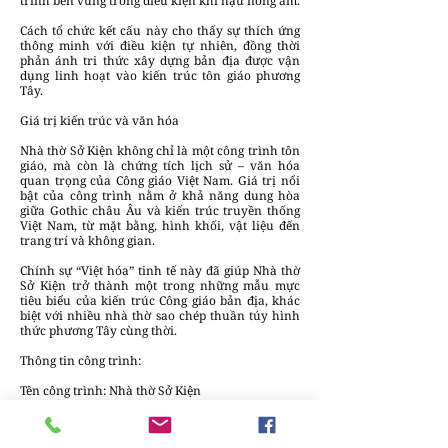
trình bền vững trong điều kiện khí hậu nóng ẩm.
Cách tổ chức kết cấu này cho thấy sự thích ứng
thông minh với điều kiện tự nhiên, đồng thời
phản ánh tri thức xây dựng bản địa được vận
dụng linh hoạt vào kiến trúc tôn giáo phương
Tây.
Giá trị kiến trúc và văn hóa
Nhà thờ Sở Kiện không chỉ là một công trình tôn
giáo, mà còn là chứng tích lịch sử – văn hóa
quan trọng của Công giáo Việt Nam. Giá trị nổi
bật của công trình nằm ở khả năng dung hòa
giữa Gothic châu Âu và kiến trúc truyền thống
Việt Nam, từ mặt bằng, hình khối, vật liệu đến
trang trí và không gian.
Chính sự “Việt hóa” tinh tế này đã giúp Nhà thờ
Sở Kiện trở thành một trong những mẫu mực
tiêu biểu của kiến trúc Công giáo bản địa, khác
biệt với nhiều nhà thờ sao chép thuần túy hình
thức phương Tây cùng thời.
Thông tin công trình:
Tên công trình: Nhà thờ Sở Kiện
Địa điểm: Sở Kiện, Hà Nam, Việt Nam
Khởi công: 1877
Hoàn thành: 1882