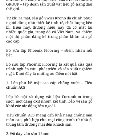
GROUP – tập đoàn sản xuất vật liệu gỗ hàng đầu
thế giới.
Từ khi ra mắt, sàn gỗ Swiss Krono đã chinh phục
người dùng nhờ thiết kế tinh tế, chất lượng bền
bỉ. Hiện nay, thương hiệu này đã có mặt tại
nhiều quốc gia, trong đó có Việt Nam, và chiếm
một thị phần đáng kể trong phân khúc sàn gỗ
cao cấp.
Bộ sưu tập Phoenix Flooring – Điểm nhấn nổi
bật
Bộ sưu tập Phoenix Flooring là kết quả của quá
trình nghiên cứu, phát triển và sản xuất nghiêm
ngặt. Dưới đây là những ưu điểm nổi bật:
1. Lớp phủ bề mặt cao cấp chống xước – Tiêu
chuẩn AC5
Lớp bề mặt sử dụng vật liệu Corundum trong
suốt, một dạng oxit nhôm kết tinh, bảo vệ sàn gỗ
khỏi các tác động bên ngoài.
Tiêu chuẩn AC5 mang đến khả năng chống mài
mòn cao, phù hợp cho mọi công trình từ nhà ở,
trung tâm thương mại đến khách sạn.
2. Độ dày ván sàn 12mm