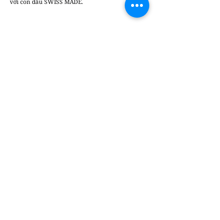
với con dấu SWISS MADE.
Thuyphuong2
Chúng tôi luôn sẵn lòng lắng nghe và đưa
những câu chuyện sáng tạo & tin tức của
bạn đến gần hơn với cộng đồng.
Gửi bài
viết tại đây
để cùng DesignPlus lan tỏa
những giá trị thiết kế bền vững
Bài đăng gần đây