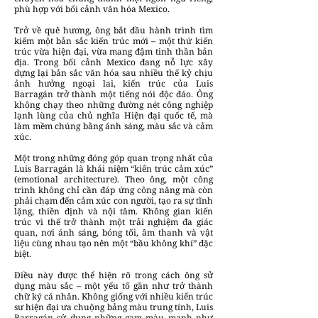
phù hợp với bối cảnh văn hóa Mexico.
Trở về quê hương, ông bắt đầu hành trình tìm
kiếm một bản sắc kiến trúc mới – một thứ kiến
trúc vừa hiện đại, vừa mang đậm tinh thần bản
địa. Trong bối cảnh Mexico đang nỗ lực xây
dựng lại bản sắc văn hóa sau nhiều thế kỷ chịu
ảnh hưởng ngoại lai, kiến trúc của Luis
Barragán trở thành một tiếng nói độc đáo. Ông
không chạy theo những đường nét công nghiệp
lạnh lùng của chủ nghĩa Hiện đại quốc tế, mà
làm mềm chúng bằng ánh sáng, màu sắc và cảm
xúc.
Một trong những đóng góp quan trọng nhất của
Luis Barragán là khái niệm “kiến trúc cảm xúc”
(emotional architecture). Theo ông, một công
trình không chỉ cần đáp ứng công năng mà còn
phải chạm đến cảm xúc con người, tạo ra sự tĩnh
lặng, thiền định và nội tâm. Không gian kiến
trúc vì thế trở thành một trải nghiệm đa giác
quan, nơi ánh sáng, bóng tối, âm thanh và vật
liệu cùng nhau tạo nên một “bầu không khí” đặc
biệt.
Điều này được thể hiện rõ trong cách ông sử
dụng màu sắc – một yếu tố gần như trở thành
chữ ký cá nhân. Không giống với nhiều kiến trúc
sư hiện đại ưa chuộng bảng màu trung tính, Luis
Barragán sử dụng những gam màu mạnh như