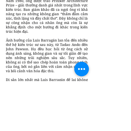
Năm 1980, ông được trao Pritzker Architecture
Prize – giải thưởng danh giá nhất trong lĩnh vực
kiến trúc. Ban giám khảo đã ca ngợi ông vì khả
năng tạo ra những không gian “thấm đẫm cảm
xúc, tĩnh lặng và đầy chất thơ”. Đây không chỉ là
sự công nhận cho cá nhân ông mà còn là sự
khẳng định cho một hướng đi khác trong kiến
trúc hiện đại.
Ảnh hưởng của Luis Barragán lan tỏa đến nhiều
thế hệ kiến trúc sư sau này, từ Tadao Ando đến
John Pawson. Họ đều học hỏi từ ông cách sử
dụng ánh sáng, không gian và sự tối giản để tạo
nên những trải nghiệm sâu sắc. Tuy nhiên,
không ai có thể sao chép hoàn toàn phong cách
của ông, bởi nó gắn liền với cảm nhận cá nhân
và bối cảnh văn hóa đặc thù.
Di sản lớn nhất mà Luis Barragán để lại không
nằm ở số lượng công trình, mà ở cách ông thay
đổi cách chúng ta nhìn nhận kiến trúc. Ông
chứng minh rằng kiến trúc không cần phải phức
tạp hay hoành tráng để trở nên vĩ đại. Chỉ cần
nó có thể chạm đến cảm xúc con người, tạo ra sự
kết nối giữa con người và không gian, thì đó đã
là một công trình thành công.
Trong một thế giới ngày càng ồn ào và vội vã,
kiến trúc của Luis Barragán giống như một
khoảng lặng quý giá. Nó nhắc nhở chúng ta rằng