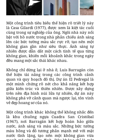
Một công trình tiêu biểu thể hiện rõ triết lý này
là Casa Gilardi (1977), được xem là kiệt tác cuối
cùng trong sự nghiệp của ông. Ngôi nhà này nổi
bật với hồ nước trong nhà phản chiếu ánh sáng
lên các bức tường màu sắc rực rỡ, tạo nên một
không gian gần như siêu thực. Ánh sáng tự
nhiên được dẫn dắt một cách tinh tế qua từng
không gian, khiến mỗi khoảnh khắc trong ngày
đều mang một sắc thái khác nhau.
Không chỉ dừng lại ở nhà ở, Luis Barragán còn
thể hiện tài năng trong các công trình cảnh
quan và quy hoạch đô thị. Dự án El Pedregal là
một minh chứng rõ nét cho khả năng kết hợp
giữa kiến trúc và thiên nhiên. Được xây dựng
trên nền địa hình núi lửa tự nhiên, dự án này
không phá vỡ cảnh quan mà ngược lại, tôn vinh
vẻ đẹp hoang sơ của nó.
Một công trình khác không thể không nhắc đến
là khu chuồng ngựa Cuadra San Cristóbal
(1967), nơi Barragán kết hợp hoàn hảo giữa
nước, ánh sáng và màu sắc. Những bức tường
màu hồng và đỏ tương phản mạnh mẽ với mặt
nước tĩnh lặng, tạo nên một không gian vừa