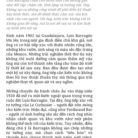
Luis Barragán chọn cho mình một con đường gần
như đối lập: chậm rãi, tĩnh lặng và hướng nội. Ông
không tạo ra những công trình để phô diễn kỹ thuật
hay hình thức, mà để đánh thức cảm xúc sâu kín
nhất của con người. Với ông, kiến trúc không chỉ là
không gian để sống, mà là nơi để suy tư và tìm thấy
sự bình yên nội tại.
Sinh năm 1902 tại Guadalajara, Luis Barragán
lớn lên trong một gia đình điền chủ khá giả, nơi
ông có cơ hội tiếp xúc với thiên nhiên rộng lớn,
những khu vườn, ánh sáng và màu sắc đặc trưng
của Mexico. Những trải nghiệm thời thơ ấu này
không chỉ nuôi dưỡng cảm quan thẩm mỹ của
ông mà còn trở thành nền tảng cho toàn bộ triết
lý thiết kế sau này. Ban đầu được đào tạo như
một kỹ sư xây dựng, ông tiếp cận kiến trúc không
theo lối học thuật thuần túy mà thông qua trải
nghiệm thực tế, quan sát và suy ngẫm.
Những chuyến du hành châu Âu vào thập niên
1920 đã mở ra một bước ngoặt quan trọng trong
cuộc đời Luis Barragán. Tại đây, ông tiếp xúc với
tư tưởng của Le Corbusier – người đặt nền móng
cho kiến trúc Hiện đại, cũng như Ferdinand Bac
– người có ảnh hưởng sâu sắc đến cách ông nhìn
nhận cảnh quan và khu vườn như một phần
không thể tách rời của kiến trúc. Tuy nhiên, điều
đáng chú ý là Barragán không sao chép những
tư tưởng này, mà chọn cách “tiêu hóa” và
chuyển hóa chúng thành một ngôn ngữ riêng,