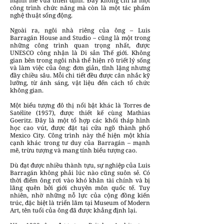
mạnh mẽ vừa thiền định. Đây không chỉ là một
công trình chức năng mà còn là một tác phẩm
nghệ thuật sống động.
Ngoài ra, ngôi nhà riêng của ông – Luis
Barragán House and Studio – cũng là một trong
những công trình quan trọng nhất, được
UNESCO công nhận là Di sản Thế giới. Không
gian bên trong ngôi nhà thể hiện rõ triết lý sống
và làm việc của ông: đơn giản, tĩnh lặng nhưng
đầy chiều sâu. Mỗi chi tiết đều được cân nhắc kỹ
lưỡng, từ ánh sáng, vật liệu đến cách tổ chức
không gian.
Một biểu tượng đô thị nổi bật khác là Torres de
Satélite (1957), được thiết kế cùng Mathias
Goeritz. Đây là một tổ hợp các khối tháp hình
học cao vút, được đặt tại cửa ngõ thành phố
Mexico City. Công trình này thể hiện một khía
cạnh khác trong tư duy của Barragán – mạnh
mẽ, trừu tượng và mang tính biểu tượng cao.
Dù đạt được nhiều thành tựu, sự nghiệp của Luis
Barragán không phải lúc nào cũng suôn sẻ. Có
thời điểm ông rơi vào khó khăn tài chính và bị
lãng quên bởi giới chuyên môn quốc tế. Tuy
nhiên, nhờ những nỗ lực của cộng đồng kiến
trúc, đặc biệt là triển lãm tại Museum of Modern
Art, tên tuổi của ông đã được khẳng định lại.