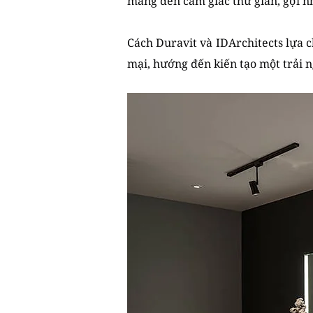
mang đến cảm giác thư giãn, gợi nh
Cách Duravit và IDArchitects lựa 
mại, hướng đến kiến tạo một trải 