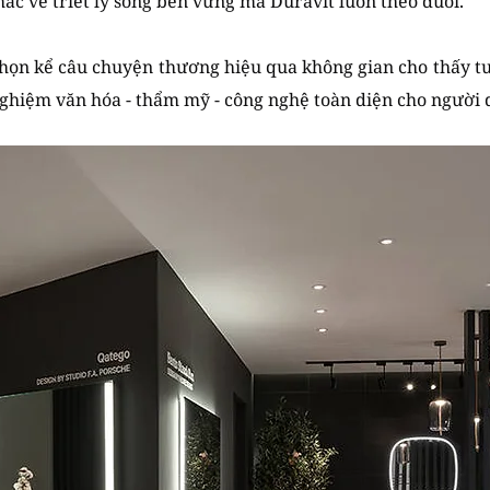
ắc về triết lý sống bền vững mà Duravit luôn theo đuổi.
chọn kể câu chuyện thương hiệu qua không gian cho thấy tư
nghiệm văn hóa - thẩm mỹ - công nghệ toàn diện cho người