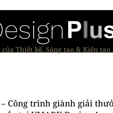
của Thiết kế, Sáng tạo & Kiến tạo
Tạo Dáng Sản Phẩm
Đối thoại & Tầm nhìn
Dự Á
 Công trình giành giải thưở