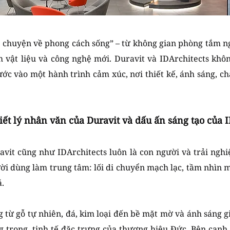
u chuyện về phong cách sống” – từ không gian phòng tắm n
m vật liệu và công nghệ mới. Duravit và IDArchitects khô
 vào một hành trình cảm xúc, nơi thiết kế, ánh sáng, ch
ết lý nhân văn của Duravit và dấu ấn sáng tạo của I
uravit cũng như IDArchitects luôn là con người và trải ngh
ời dùng làm trung tâm: lối di chuyển mạch lạc, tầm nhìn 
.
ng từ gỗ tự nhiên, đá, kim loại đến bề mặt mờ và ánh sáng 
g trọng, tinh tế đặc trưng của thương hiệu Đức. Bên cạnh