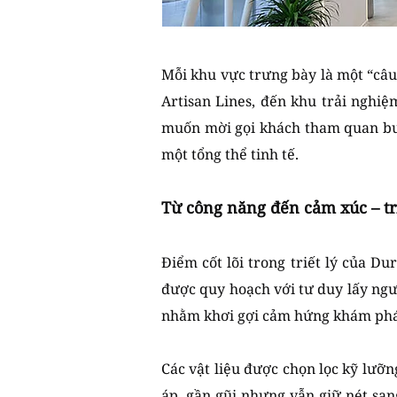
Mỗi khu vực trưng bày là một “câ
Artisan Lines, đến khu trải nghiệ
muốn mời gọi khách tham quan bước
một tổng thể tinh tế.
Từ công năng đến cảm xúc – tri
Điểm cốt lõi trong triết lý của D
được quy hoạch với tư duy lấy ngư
nhằm khơi gợi cảm hứng khám phá
Các vật liệu được chọn lọc kỹ lưỡ
áp, gần gũi nhưng vẫn giữ nét san