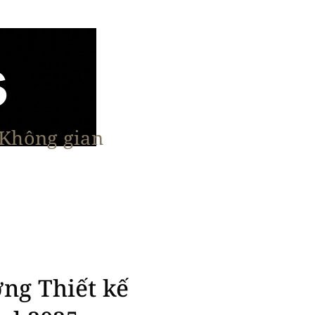
 Không gian
n Nổi Bật
Vật Liệu & Giải Pháp
More
ng Thiết kế