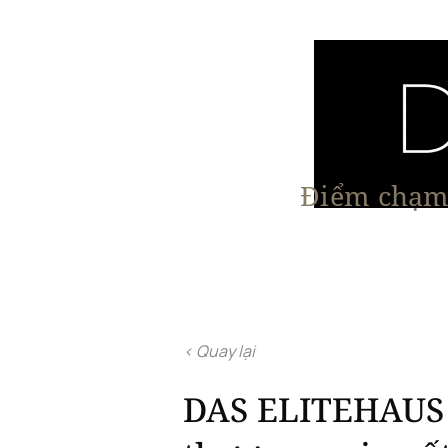
Điểm chạm 
Trang chủ
Nội Thất
Kiến Trúc
< Quay lại
DAS ELITEHAUS –