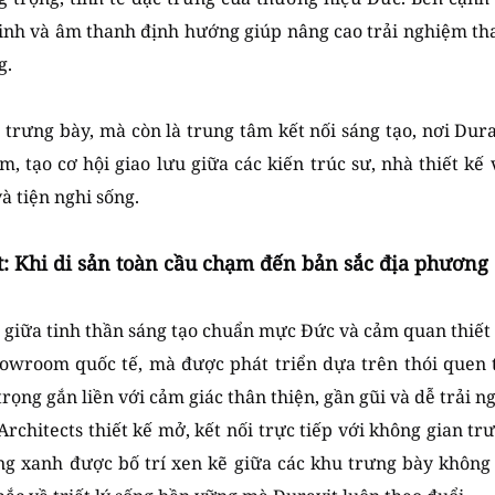
minh và âm thanh định hướng giúp nâng cao trải nghiệm t
g.
trưng bày, mà còn là trung tâm kết nối sáng tạo, nơi Dura
ệm, tạo cơ hội giao lưu giữa các kiến trúc sư, nhà thiết k
 tiện nghi sống.
: Khi di sản toàn cầu chạm đến bản sắc địa phương
a giữa tinh thần sáng tạo chuẩn mực Đức và cảm quan thiết 
owroom quốc tế, mà được phát triển dựa trên thói quen 
trọng gắn liền với cảm giác thân thiện, gần gũi và dễ trải n
rchitects thiết kế mở, kết nối trực tiếp với không gian t
ng xanh được bố trí xen kẽ giữa các khu trưng bày không 