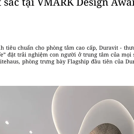
 sắc tại VMARK Design Awa
nh tiêu chuẩn cho phòng tắm cao cấp, Duravit - th
life” đặt trải nghiệm con người ở trung tâm của mọi
litehaus, phòng trưng bày Flagship đầu tiên của Dur