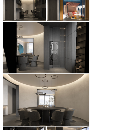
lối sống đương đại.

Mỗi quyết định thiết kế, từ đồ nội thất đặt làm 
riêng cho đến cách khai thác ánh sáng tự nhiên, 
đều hướng đến việc nâng cao sự tiện nghi và 
chất lượng sống. Không chỉ đơn thuần là một 
không gian nội thất, Zeit River Thủ Thiêm đại 
diện cho một phong cách sống — nơi sự sang 
trọng hiện đại hòa quyện cùng cảm giác thân 
mật, và thiết kế trở thành tấm nền cho cả đời 
sống gia đình lẫn dấu ấn cá nhân.