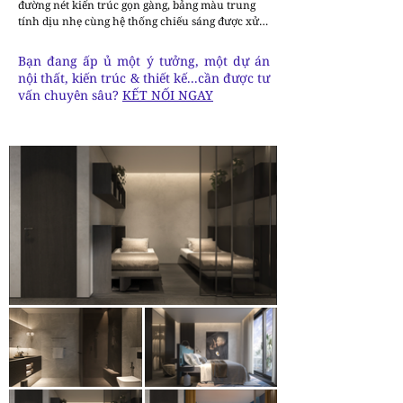
đường nét kiến trúc gọn gàng, bảng màu trung 
tính dịu nhẹ cùng hệ thống chiếu sáng được xử 
lý nhiều lớp một cách có chủ đích, mỗi không 
gian đều được chăm chút để phản ánh tinh thần 
Bạn đang ấp ủ một ý tưởng, một dự án
hiện đại nhưng vẫn giữ được sự ấm áp và dễ 
nội thất, kiến trúc & thiết kế...cần được tư
sống.

vấn chuyên sâu?
KẾT NỐI NGAY
Khu vực phòng khách và phòng ăn được tổ chức 
theo hướng mở, liền mạch và linh hoạt. Những 
mảng tường cong cùng vật liệu mang tính tự 
nhiên giúp làm mềm các hình khối hình học, tạo 
nên bầu không khí tối giản nhưng vẫn thân 
thiện và mời gọi. Các không gian riêng tư như 
phòng ngủ và phòng tắm nhấn mạnh cảm giác 
thư thái thông qua gam màu trung tính, vật liệu 
giàu xúc giác và các chi tiết được bố cục tinh tế, 
biến những sinh hoạt thường ngày thành những 
khoảnh khắc nghỉ ngơi trọn vẹn.

Những điểm nhấn đặc biệt của công trình bao 
gồm phòng trẻ em với thiết kế sinh động, màu sắc 
vui tươi và các yếu tố giàu tính tưởng tượng, 
khơi gợi sự sáng tạo; cùng với đó là các không 
gian làm việc đa năng được tích hợp hài hòa vào 
tổng thể ngôi nhà — một nhu cầu thiết yếu của 