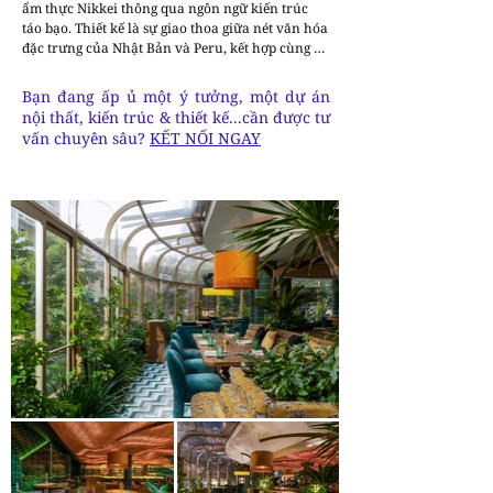
ẩm thực Nikkei thông qua ngôn ngữ kiến trúc 
táo bạo. Thiết kế là sự giao thoa giữa nét văn hóa 
đặc trưng của Nhật Bản và Peru, kết hợp cùng 
tinh thần đương đại đầy sáng tạo. Ngay khi bước 
vào, thực khách sẽ bị cuốn hút bởi sàn gạch 
Bạn đang ấp ủ một ý tưởng, một dự án
mosaic rực rỡ sắc màu. Mỗi viên gạch góp phần 
nội thất, kiến trúc & thiết kế...cần được tư
tạo nên một bố cục sinh động, không chỉ mang 
vấn chuyên sâu?
KẾT NỐI NGAY
tính trang trí mà còn định hướng không gian và 
nâng cao trải nghiệm thị giác.

Trần nhà là điểm nhấn kiến trúc nổi bật với chất 
liệu tre đan sơn thủ công, gợi nhớ đến dãy núi 
cầu vồng rực rỡ tại Peru. Hệ thống đèn LED được 
tích hợp khéo léo tạo nên hiệu ứng ánh sáng đổ 
bóng linh hoạt, thay đổi theo thời gian trong 
ngày, mang lại cảm giác ấm áp và đầy chiều sâu. 
Bên cạnh đó, các loại vải cao cấp với màu sắc 
sống động và hoa văn phong phú được sử dụng 
tinh tế khắp không gian, từ ghế bọc nhung đến 
rèm thả mềm mại, mang lại sự ấm cúng và tăng 
chiều sâu văn hóa cho thiết kế tổng thể.

Hệ thống cửa sổ lớn mở ra khung cảnh phố 
phường nhộn nhịp, tạo nên sự kết nối tự nhiên 
giữa bên trong và bên ngoài, đồng thời đón ánh 
sáng tự nhiên chan hòa. Thiết kế đưa cây xanh 
vào không gian một cách có chủ đích, làm dịu đi 