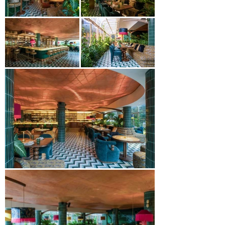
những chi tiết táo bạo và tạo nên những khoảng 
lặng thư giãn. Sự kết hợp hài hòa giữa vật liệu, 
ánh sáng và yếu tố tự nhiên mang đến một 
không gian ẩm thực sống động, nơi mà kiến trúc 
và ẩm thực cùng hòa quyện để mang lại trải 
nghiệm thị giác và vị giác độc đáo cho thực 
khách.