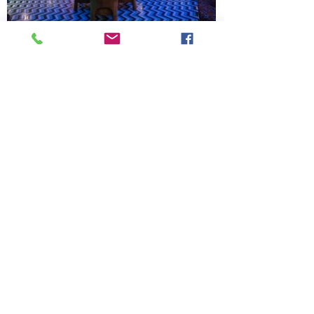
Xem tiếp các dự án tiêu biểu mới nhất
Cubique Bakery
S.I.S Nha Trang International Gene
Hospital
CU Design Studio
Vertical Studio
Kết nối
với dự án này
Xem tiếp
các dự án khác của:
Công Ty Tnhh Studio Duo
Bạn cũng có các dự án ấn tượng như
thế này? Đừng ngần ngại chia sẻ cùng