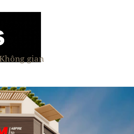
 Không gian
n Nổi Bật
Vật Liệu & Giải Pháp
More