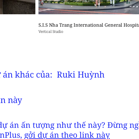
S.I.S Nha Trang International General Hospit
Vertical Studio
 án khác của:
Ruki Huỳnh
án này
dự án ấn tượng như thế này? Đừng ng
gnPlus,
gởi dự án theo link này