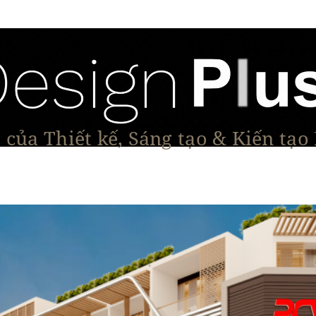
của Thiết kế, Sáng tạo & Kiến tạo
Tạo Dáng Sản Phẩm
Đối thoại & Tầm nhìn
Dự Á