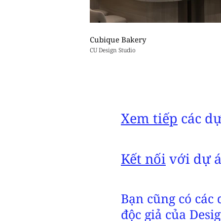
Cubique Bakery
CU Design Studio
Xem tiếp
các dự
Kết nối
với dự 
Bạn cũng có các 
độc giả của Desi