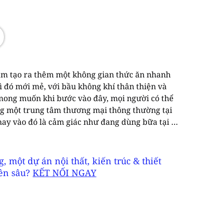
m tạo ra thêm một không gian thức ăn nhanh 
ì đó mới mẻ, với bầu không khí thân thiện và 
 mong muốn khi bước vào đây, mọi người có thể 
ng một trung tâm thương mại thông thường tại 
hay vào đó là cảm giác như đang dùng bữa tại 
t trong những điểm nổi bật nhất của concept 
các thương hiệu fast food phổ biến và cộng đồng 
 phương – vì vậy toàn bộ không gian được chia 
 một dự án nội thất, kiến trúc & thiết
 với khách tham quan, sự chuyển tiếp này gần 
yên sâu?
KẾT NỐI NGAY
gắt quãng.