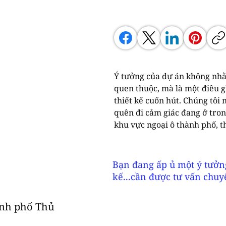
Ý tưởng của dự án không nhằ
quen thuộc, mà là một điều g
thiết kế cuốn hút. Chúng tôi
quên đi cảm giác đang ở tro
khu vực ngoại ô thành phố, t
một nhà hàng đúng nghĩa. Mộ
mới chính là sự kết nối giữa 
những người yêu ẩm thực địa
Bạn đang ấp ủ một ý tưởng,
thành hai khu vực, nhưng đối
kế...cần được tư vấn chu
như liền mạch và không bị n
ành phố Thủ