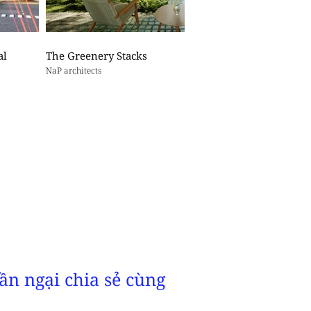
al
The Greenery Stacks
NaP architects
ần ngại chia sẻ cùng