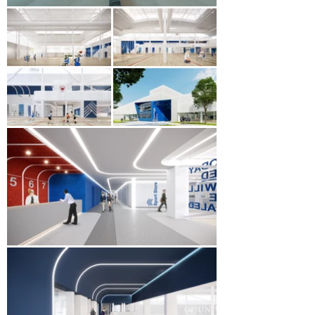
không khí sạch, được lọc, phù hợp với điều kiện 
không khí đô thị đầy thách thức của Hà Nội.

Bằng việc tích hợp các vật liệu tiên tiến và hệ 
thống kỹ thuật hiện đại, thiết kế không chỉ nâng 
cao trải nghiệm người dùng mà còn tạo nên một 
công trình thể thao mang tính biểu tượng, như 
bước đầu tiên trong quá trình cải tạo toàn bộ 
khuôn viên trường.