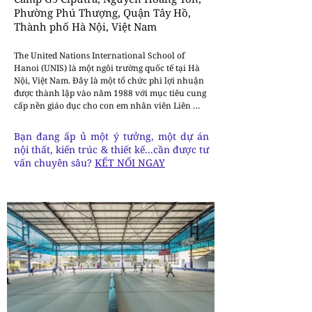
Phường Phú Thượng, Quận Tây Hồ,
Thành phố Hà Nội, Việt Nam
The United Nations International School of 
Hanoi (UNIS) là một ngôi trường quốc tế tại Hà 
Nội, Việt Nam. Đây là một tổ chức phi lợi nhuận 
được thành lập vào năm 1988 với mục tiêu cung 
cấp nền giáo dục cho con em nhân viên Liên 
Hợp Quốc và những đối tượng khác. Hiện nay, 
trường phục vụ học sinh là con em của các nhà 
Bạn đang ấp ủ một ý tưởng, một dự án
ngoại giao, nhân viên viện trợ, doanh nhân, các 
nội thất, kiến trúc & thiết kế...cần được tư
chuyên gia nước ngoài khác, cũng như người 
vấn chuyên sâu?
KẾT NỐI NGAY
Việt sống và làm việc tại Hà Nội. Các lớp học trải 
dài từ bậc mầm non đến trung học phổ thông, 
với chương trình IB Diploma dành cho học sinh 
lớp 11 và 12.

Việc cải tạo sân thể thao và hồ bơi thể hiện một 
cách tiếp cận tiên phong trong kiến trúc thể thao 
hiện đại, nơi tính chức năng, thẩm mỹ và bền 
vững hội tụ, tạo nên môi trường giải trí hiệu suất 
cao. Một trong những mục tiêu chính của dự án 
là đảm bảo không gian trong nhà khỏe mạnh và 
an toàn, với thiết kế bao che công trình cung cấp 