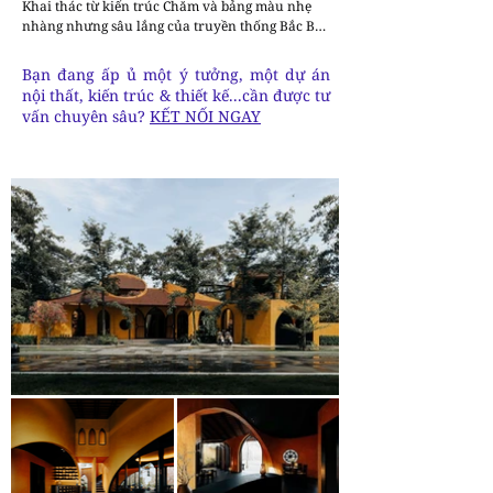
Khai thác từ kiến trúc Chăm và bảng màu nhẹ 
nhàng nhưng sâu lắng của truyền thống Bắc Bộ, 
thiết kế kết hợp mái ngói đỏ, cửa vòm cong vút, 
tượng đất nung, tường gạch vàng mộc mạc và 
Bạn đang ấp ủ một ý tưởng, một dự án
nền bê tông xám đậm. Tất cả những yếu tố này 
nội thất, kiến trúc & thiết kế...cần được tư
hòa quyện thành một tổng thể vững chãi, chiêm 
vấn chuyên sâu?
KẾT NỐI NGAY
nghiệm và giàu nội lực.

Thay vì những hình khối hộp cứng nhắc, công 
trình được tạo hình bởi các cột elip, cắt xéo và 
đục thủng, sắp xếp theo nhịp điệu so le. Đan xen 
giữa chúng là những mái ngói phẳng dốc táo 
bạo, xẻ dọc qua các khối kiến trúc. Ẩn dưới sự 
“rối bời” tưởng chừng như hỗn loạn ấy, một 
chuỗi không gian đan cài, mềm mại mở ra — tạo 
nên hành trình thị giác độc đáo, nơi vẻ ngoài có 
thể mang đến cảm giác bất an, nhưng bên trong 
lại phơi bày một thế giới an yên và tĩnh tại.