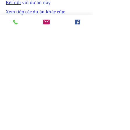
Kết nối
với dự án này
Xem tiếp
các dự án khác của:
X11 Design Studio
Bạn cũng có các dự án ấn tượng như
thế này? Đừng ngần ngại chia sẻ cùng
độc giả của DesignPlus,
gởi dự án theo
link này
Plus
Design
Nội thất
Kiến trúc
Tạo dáng sản phẩm