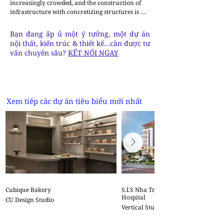
increasingly crowded, and the construction of 
infrastructure with concretizing structures is 
shrinking living spaces and natural greenery. 
The land has an area of 150 sqm, not square 
Bạn đang ấp ủ một ý tưởng, một dự án
because of the riverbank road. This is a house for 
nội thất, kiến trúc & thiết kế...cần được tư
three generations, with the desire to be able to 
vấn chuyên sâu?
KẾT NỐI NGAY
bond family members and bring life closer to 
nature. The main functions of the house include 
a shared living space, an altar room, and a 
bedroom on the first floor, two bedrooms on the 
second floor, a multipurpose room and a garden 
Xem tiếp các dự án tiêu biểu mới nhất
on the roof. These spaces are connected through 
stairs and a large skylight in the middle of the 
house.
Cubique Bakery
S.I.S Nha Trang International Gene
Hospital
CU Design Studio
Vertical Studio