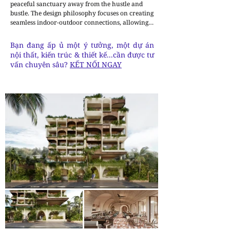
peaceful sanctuary away from the hustle and 
bustle. The design philosophy focuses on creating 
seamless indoor-outdoor connections, allowing 
guests to experience the serenity of nature while 
enjoying modern comforts and luxury.

Bạn đang ấp ủ một ý tưởng, một dự án
A contemporary urban oasis, seamlessly 
nội thất, kiến trúc & thiết kế...cần được tư
blending modern design with natural elements to 
vấn chuyên sâu?
KẾT NỐI NGAY
create an inviting and luxurious retreat.

The facade’s clean geometric lines, striking 
arches, and lush greenery come together to form 
a visually captivating exterior.

A luxurious urban retreat that is deeply 
connected to its natural environment, providing 
guests with an unparalleled experience of 
comfort and elegance. Let us bring your vision to 
life with our expert touch and innovative 
approach, ensuring a truly unique and inspiring 
space.