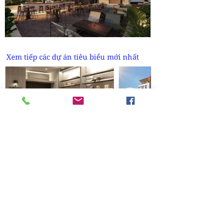
Xem tiếp các dự án tiêu biểu mới nhất
Cubique Bakery
S.I.S Nha Trang International Gene
Hospital
CU Design Studio
Vertical Studio
Kết nối
với dự án này
Xem tiếp
các dự án khác của:
Studio Duo Company Limited