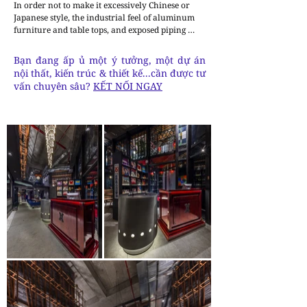
In order not to make it excessively Chinese or 
Japanese style, the industrial feel of aluminum 
furniture and table tops, and exposed piping 
created a space where the uniqueness of these 
disparate materials resonates. These effects allow 
Bạn đang ấp ủ một ý tưởng, một dự án
customers to have a special experience no matter 
nội thất, kiến trúc & thiết kế...cần được tư
which seat they occupy. Furthermore, the 
vấn chuyên sâu?
KẾT NỐI NGAY
attractively designed passageways and staircases 
allow people to enjoy the changing sequence by 
allowing them to see the various spaces on the 
upper and lower floors.