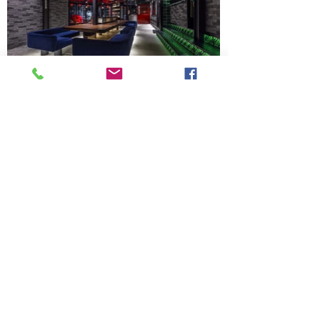
Xem tiếp các dự án tiêu biểu mới nhất
Cubique Bakery
S.I.S Nha Trang International Gene
Hospital
CU Design Studio
Vertical Studio
Kết nối
với dự án này
Xem tiếp
các dự án khác của: