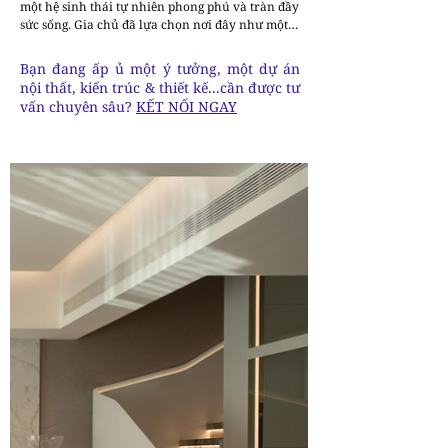
một hệ sinh thái tự nhiên phong phú và tràn đầy 
sức sống. Gia chủ đã lựa chọn nơi đây như một 
khởi đầu mới cho một cuộc sống tươi đẹp. Yize 
Design được mời tham gia vào công tác quy 
Bạn đang ấp ủ một ý tưởng, một dự án
hoạch tổng thể và thiết kế không gian sống.

nội thất, kiến trúc & thiết kế...cần được tư
vấn chuyên sâu?
KẾT NỐI NGAY
Thiết kế kết hợp thẩm mỹ Wabi-Sabi với các thủ 
pháp tối giản nhằm tái diễn giải mối quan hệ 
giữa con người và không gian. Dự án hướng đến 
việc khôi phục cảnh quan sân vườn hài hòa với 
hình thái kiến trúc, đồng thời lồng ghép lối sống 
và những khát vọng cảm xúc của gia chủ vào 
thiết kế nội thất — từ đó kiến tạo nên một không 
gian sống tĩnh tại, lý tưởng và giàu chiều sâu…