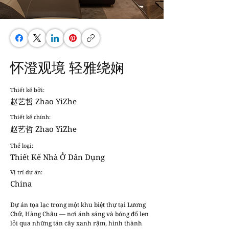
怀澄观境 轻雅绕娴
Thiết kế bởi:
赵艺哲 Zhao YiZhe
Thiết kế chính:
赵艺哲 Zhao YiZhe
Thể loại:
Thiết Kế Nhà Ở Dân Dụng
Vị trí dự án:
China
Dự án tọa lạc trong một khu biệt thự tại Lương 
Chử, Hàng Châu — nơi ánh sáng và bóng đổ len 
lỏi qua những tán cây xanh rậm, hình thành 