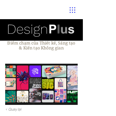
Điểm chạm của Thiết kế, Sáng tạo
& Kiến tạo Không gian
< Quay lại