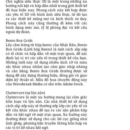
Chủ nghĩa siêu thực 3D là một trong những xu
hướng nổi bật và hấp dẫn nhất trong giới thiết kế
đồ họa hiện nay. Phong cách này kết hợp được
các yếu tố 3D với hình ảnh siêu thực, từ đó tạo
ra các thiết kế mộng mơ và kích thích tư duy.
Phong cách này cũng thường đi kèm với các
hình dạng méo mó, tỷ lệ phóng đại và kết cấu
ngoài dự đoán.
Bento Box Grids
Lấy cảm hứng từ hộp bento của Nhật Bản, Bento
Box Grids (Lưới hộp Bento) là một cách sắp xếp
có tổ chức và hấp dẫn về mặt trực quan, để xác
định lại vị trí các yếu tố trong thiết kế của bạn.
Những lưới này sử dụng nhiều kích cỡ và màu
sắc khác nhau nhằm tạo cảm giác nhịp nhàng
và cân bằng. Bento Box Grids thường được sử
dụng để xây dựng thương hiệu, đóng gói và giao
diện kỹ thuật số. Mẫu đồ họa chuyển động này
của Wavebreak Media có sẵn trên Adobe Stock.
Cluttercore (sự lộn xộn)
Cluttercore là một xu hướng mang lại cảm giác
hỗn loạn và lộn xộn. Các nhà thiết kế sử dụng
cách sắp xếp này sẽ thường xếp lớp các yếu tố và
kết cấu khác nhau để tạo ra các sản phẩm hấp
dẫn và bất ngờ về mặt trực quan. Xu hướng này
thường được sử dụng cho các bố cục giống như
ảnh ghép, phương tiện truyền thông hỗn hợp và
các vị trí kề nhau bất ngờ.