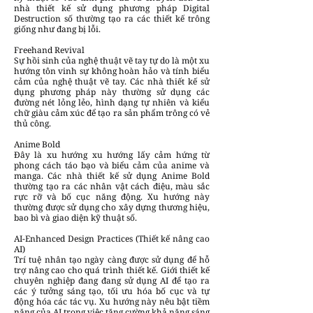
nhà thiết kế sử dụng phương pháp Digital
Destruction số thường tạo ra các thiết kế trông
giống như đang bị lỗi.
Freehand Revival
Sự hồi sinh của nghệ thuật vẽ tay tự do là một xu
hướng tôn vinh sự không hoàn hảo và tính biểu
cảm của nghệ thuật vẽ tay. Các nhà thiết kế sử
dụng phương pháp này thường sử dụng các
đường nét lỏng lẻo, hình dạng tự nhiên và kiểu
chữ giàu cảm xúc để tạo ra sản phẩm trông có vẻ
thủ công.
Anime Bold
Đây là xu hướng xu hướng lấy cảm hứng từ
phong cách táo bạo và biểu cảm của anime và
manga. Các nhà thiết kế sử dụng Anime Bold
thường tạo ra các nhân vật cách điệu, màu sắc
rực rỡ và bố cục năng động. Xu hướng này
thường được sử dụng cho xây dựng thương hiệu,
bao bì và giao diện kỹ thuật số.
AI-Enhanced Design Practices (Thiết kế nâng cao
AI)
Trí tuệ nhân tạo ngày càng được sử dụng để hỗ
trợ nâng cao cho quá trình thiết kế. Giới thiết kế
chuyên nghiệp đang đang sử dụng AI để tạo ra
các ý tưởng sáng tạo, tối ưu hóa bố cục và tự
động hóa các tác vụ. Xu hướng này nêu bật tiềm
năng của AI trong việc tăng cường khả năng sáng