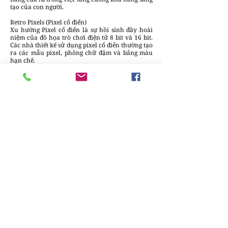
tạo của con người.
Retro Pixels (Pixel cổ điển)
Xu hướng Pixel cổ điển là sự hồi sinh đầy hoài
niệm của đồ họa trò chơi điện tử 8 bit và 16 bit.
Các nhà thiết kế sử dụng pixel cổ điển thường tạo
ra các mẫu pixel, phông chữ đậm và bảng màu
hạn chế.
Inclusive Visuals (Thiết kế toàn diện)
Xu hướng hình ảnh toàn diện ưu tiên sự đa dạng
và khả năng thể hiện trong thiết kế đồ họa. Các
nhà thiết kế sử dụng phong cách này sẽ tạo ra
những thiết kế phản ánh được đa dạng con
người và nền văn hóa trên thế giới. Xu hướng
này rất quan trọng để có thể đảm bảo rằng mọi
người đều cảm thấy mình không vô hình và
được chú ý.
Bùi Thảo Nguyên
Bài đăng gần đây