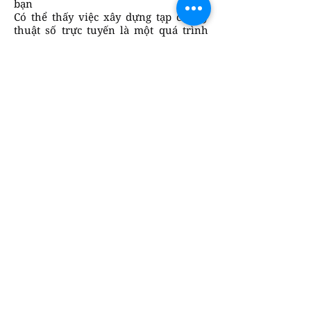
bạn
Có thể thấy việc xây dựng tạp chí kỹ
thuật số trực tuyến là một quá trình
sáng tạo phức tạp và bạn nên tự hào về
bản thân nếu đã hoàn tất xong công
đoạn này. Nhưng bạn đừng quên thực
hiện thêm một công việc quan trọng
nữa là chia sẻ nó lên các nền tảng
mạng xã hội để tiếp cận độc giả tiềm
năng và tăng độ tương tác với người
dùng. Chúc bạn sẽ đạt được thành
công như mong chờ!
Đến đây, bạn đã nắm được các bước tạo
lập tạp chí kỹ thuật số trực tuyến trên
phần mềm Flipsnack thịnh hành.
Trước