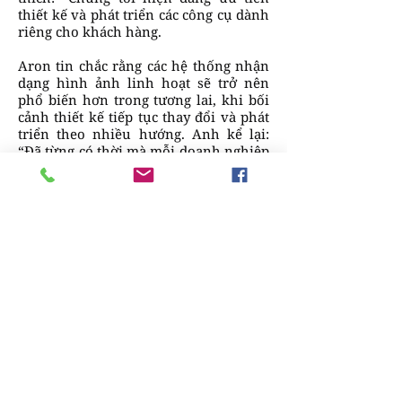
thiết kế và phát triển các công cụ dành
riêng cho khách hàng.
Aron tin chắc rằng các hệ thống nhận
dạng hình ảnh linh hoạt sẽ trở nên
phổ biến hơn trong tương lai, khi bối
cảnh thiết kế tiếp tục thay đổi và phát
triển theo nhiều hướng. Anh kể lại:
“Đã từng có thời mà mỗi doanh nghiệp
chỉ cần thiết kế một logo, sau đó áp
dụng logo này lên tiêu đề thư, danh
thiếp và bảng hiệu ở phía trước cửa
hàng của họ. Ngày nay, các nhãn hàng
hiện đại cần giao tiếp trên nhiều nền
tảng và kênh truyền thông, cả về mặt
vật lý và kỹ thuật số, như video, mạng
xã hội, quảng cáo OOH, v.v. Với danh
sách nền tảng truyền thông ngày càng
tăng này, nhu cầu tích hợp hệ thống
nhận diện thương hiệu trở nên linh
hoạt hơn, vì mỗi kênh sẽ có nhu cầu
và điều kiện riêng. Các công cụ chúng
tôi xây dựng cho phép khách hàng tự