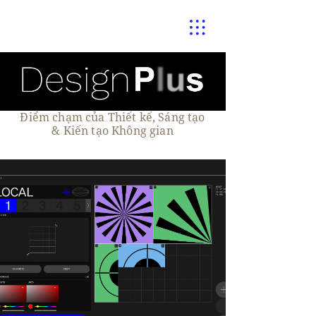
Điểm chạm của Thiết kế, Sáng tạo
& Kiến tạo Không gian