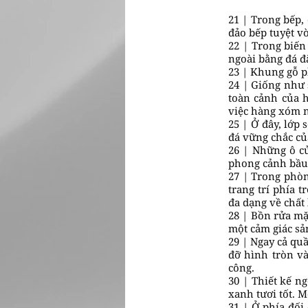
21 | Trong bếp,
đảo bếp tuyệt vờ
22 | Trong biến
ngoài bằng đá đ
23 | Khung gỗ p
24 | Giống như 
toàn cảnh của h
việc hàng xóm 
25 | Ở đây, lớp
đá vững chắc củ
26 | Những ô cử
phong cảnh bầu t
27 | Trong phò
trang trí phía t
đa dạng về chất 
28 | Bồn rửa mặ
một cảm giác sả
29 | Ngay cả qu
đỡ hình tròn và
công.
30 | Thiết kế n
xanh tươi tốt. 
31 | Ở phía đối