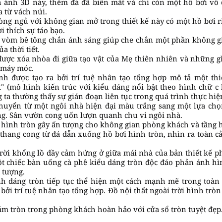
h ảnh 3D này, thềm đá đã biến mất và chỉ còn một hồ bơi vô
 từ vách núi.
òng ngủ với không gian mở trong thiết kế này có một hồ bơi r
 thích sự táo bạo.
 vòm bê tông chắn ánh sáng giúp che chắn một phần không g
a thời tiết.
được xóa nhòa đi giữa tạo vật của Mẹ thiên nhiên và những gì
 máy móc.
nh được tạo ra bởi trí tuệ nhân tạo tổng hợp mô tả một thi
t" (mô hình kiến trúc với kiểu dáng nổi bật theo hình chữ c
 ta thường thấy sự gián đoạn liên tục trong quá trình thực hiệ
chuyển từ một ngôi nhà hiện đại màu trắng sang một lựa chọ
g. Sân vườn cong uốn lượn quanh chu vi ngôi nhà.
o hình tròn gây ấn tượng cho không gian phòng khách và tầng h
thang cong từ đá dẫn xuống hồ bơi hình tròn, nhìn ra toàn c
trời khổng lồ đầy cảm hứng ở giữa mái nhà của bản thiết kế 
ột chiếc bàn uống cà phê kiểu dáng tròn độc đáo phản ánh h
 tượng.
h dáng tròn tiếp tục thể hiện một cách mạnh mẽ trong toàn 
bởi trí tuệ nhân tạo tổng hợp. Đồ nội thất ngoài trời hình trò
ảm tròn trong phòng khách hoàn hảo với cửa sổ tròn tuyệt đẹp