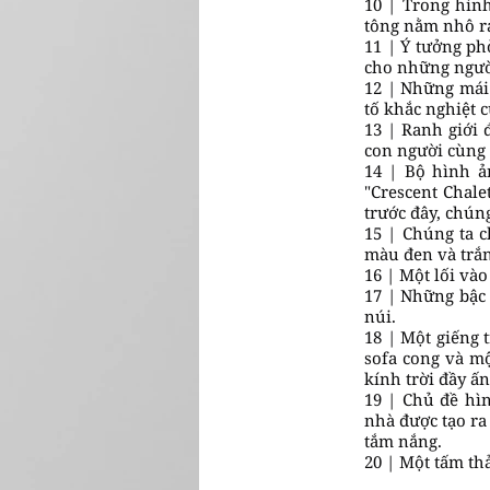
10 | Trong hìn
tông nằm nhô ra
11 | Ý tưởng ph
cho những người
12 | Những mái
tố khắc nghiệt củ
13 | Ranh giới 
con người cùng
14 | Bộ hình ả
"Crescent Chale
trước đây, chúng
15 | Chúng ta 
màu đen và trắn
16 | Một lối và
17 | Những bậc 
núi.
18 | Một giếng 
sofa cong và m
kính trời đầy ấn
19 | Chủ đề hìn
nhà được tạo ra 
tắm nắng.
20 | Một tấm th