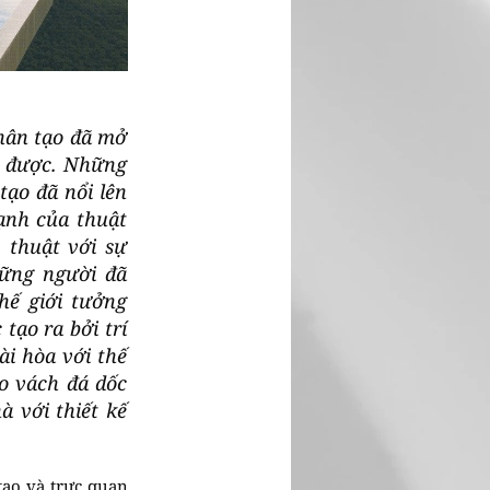
nhân tạo đã mở
g được. Những
tạo đã nổi lên
ạnh của thuật
 thuật với sự
hững người đã
hế giới tưởng
tạo ra bởi trí
ài hòa với thế
o vách đá dốc
 với thiết kế
 tạo và trực quan