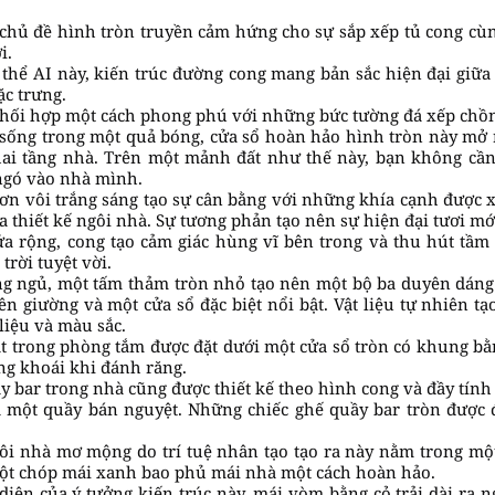
 chủ đề hình tròn truyền cảm hứng cho sự sắp xếp tủ cong cù
i.
 thể AI này, kiến trúc đường cong mang bản sắc hiện đại giữa 
ặc trưng.
hối hợp một cách phong phú với những bức tường đá xếp chồ
sống trong một quả bóng, cửa sổ hoàn hảo hình tròn này mở
ai tầng nhà. Trên một mảnh đất như thế này, bạn không cần
ngó vào nhà mình.
 sơn vôi trắng sáng tạo sự cân bằng với những khía cạnh được 
a thiết kế ngôi nhà. Sự tương phản tạo nên sự hiện đại tươi mớ
a rộng, cong tạo cảm giác hùng vĩ bên trong và thu hút tầ
rời tuyệt vời.
ng ngủ, một tấm thảm tròn nhỏ tạo nên một bộ ba duyên dáng
rên giường và một cửa sổ đặc biệt nổi bật. Vật liệu tự nhiên t
liệu và màu sắc.
t trong phòng tắm được đặt dưới một cửa sổ tròn có khung b
ng khoái khi đánh răng.
ầy bar trong nhà cũng được thiết kế theo hình cong và đầy tính
 một quầy bán nguyệt. Những chiếc ghế quầy bar tròn được 
gôi nhà mơ mộng do trí tuệ nhân tạo tạo ra này nằm trong m
Một chóp mái xanh bao phủ mái nhà một cách hoàn hảo.
 diện của ý tưởng kiến trúc này, mái vòm bằng cỏ trải dài ra n