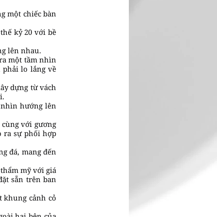
ng một chiếc bàn
thế kỷ 20 với bề
ng lên nhau.
 ra một tầm nhìn
 phải lo lắng về
xây dựng từ vách
i.
m nhìn hướng lên
 cùng với gương
ạo ra sự phối hợp
ằng đá, mang đến
 thẩm mỹ với giá
đặt sẵn trên ban
ột khung cảnh cỏ
goài hai bên của