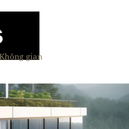
 Không gian
n Nổi Bật
Vật Liệu & Giải Pháp
More