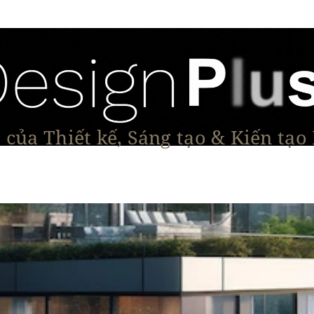
của Thiết kế, Sáng tạo & Kiến tạo
Tạo Dáng Sản Phẩm
Đối thoại & Tầm nhìn
Dự Á