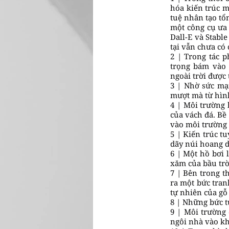
hóa kiến trúc m
tuệ nhân tạo tổ
một công cụ ưa 
Dall-E và Stabl
tại vẫn chưa có 
2 | Trong tác 
trọng bám vào 
ngoài trời được 
3 | Nhờ sức mạ
mượt mà từ hình
4 | Môi trường 
của vách đá. Bề
vào môi trường 
5 | Kiến trúc t
dãy núi hoang d
6 | Một hồ bơi
xăm của bầu trờ
7 | Bên trong t
ra một bức tran
tự nhiên của gỗ
8 | Những bức t
9 | Môi trường 
ngôi nhà vào k