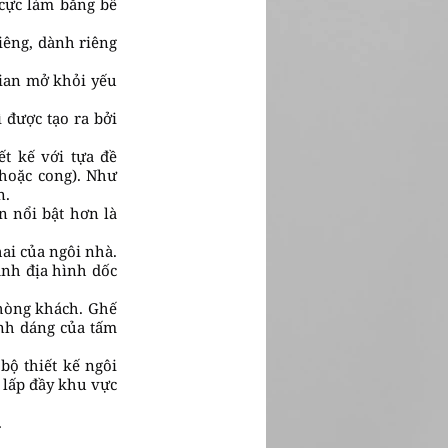
 cực làm bằng bê
iêng, dành riêng
ian mở khỏi yếu
 được tạo ra bởi
ết kế với tựa đề
 hoặc cong). Như
n.
n nổi bật hơn là
ai của ngôi nhà.
ảnh địa hình dốc
phòng khách. Ghế
ình dáng của tấm
bộ thiết kế ngôi
n lấp đầy khu vực
.