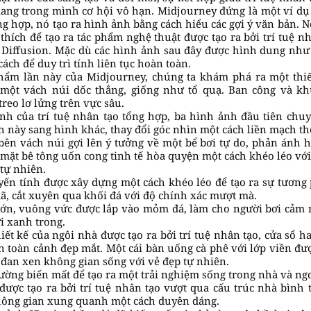
ang trong mình cơ hội vô hạn. Midjourney đứng là một ví dụ 
ng hợp, nó tạo ra hình ảnh bằng cách hiểu các gợi ý văn bản. 
thích để tạo ra tác phẩm nghệ thuật được tạo ra bởi trí tuệ n
e Diffusion. Mặc dù các hình ảnh sau đây được hình dung như 
cách để duy trì tính liên tục hoàn toàn.
phẩm lần này của Midjourney, chúng ta khám phá ra một thiế
một vách núi dốc thẳng, giống như tổ quạ. Ban công và kh
treo lơ lửng trên vực sâu.
nh của trí tuệ nhân tạo tổng hợp, ba hình ảnh đầu tiên chu
 này sang hình khác, thay đổi góc nhìn một cách liền mạch th
bên vách núi gợi lên ý tưởng về một bể bơi tự do, phản ánh 
 mặt bê tông uốn cong tinh tế hòa quyện một cách khéo léo với
tự nhiên.
uyến tính được xây dựng một cách khéo léo để tạo ra sự tương 
ã, cắt xuyên qua khối đá với độ chính xác mượt mà.
 lớn, vuông vức được lắp vào mỏm đá, làm cho người bơi cảm
i xanh trong.
hiết kế của ngôi nhà được tạo ra bởi trí tuệ nhân tạo, cửa sổ
h toàn cảnh đẹp mắt. Một cái bàn uống cà phê với lớp viền đư
 đan xen không gian sống với vẻ đẹp tự nhiên.
ường biến mất để tạo ra một trải nghiệm sống trong nhà và ngoà
được tạo ra bởi trí tuệ nhân tạo vượt qua cấu trúc nhà bình 
hông gian xung quanh một cách duyên dáng.