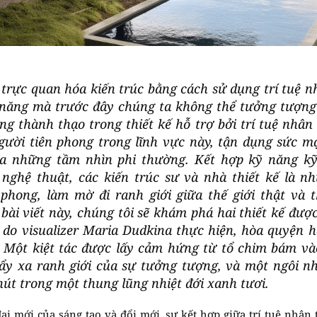
 trực quan hóa kiến trúc bằng cách sử dụng trí tuệ 
 năng mà trước đây chúng ta không thể tưởng tượn
ăng thành thạo trong thiết kế hỗ trợ bởi trí tuệ nhân 
ười tiên phong trong lĩnh vực này, tận dụng sức m
ra những tầm nhìn phi thường. Kết hợp kỹ năng kỹ
nghệ thuật, các kiến trúc sư và nhà thiết kế là n
 phong, làm mờ đi ranh giới giữa thế giới thật và t
bài viết này, chúng tôi sẽ khám phá hai thiết kế được 
 do visualizer Maria Dudkina thực hiện, hòa quyện h
n. Một kiệt tác được lấy cảm hứng từ tổ chim bám và
ẩy xa ranh giới của sự tưởng tượng, và một ngôi nhà
 hút trong một thung lũng nhiệt đới xanh tươi.
đại mới của sáng tạo và đổi mới, sự kết hợp giữa trí tuệ nhân