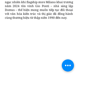
ngạc nhiên khi flagship store Milano khai trương
năm 2024 tôn vinh Gio Ponti – nhà sáng lập
Domus – thể hiện mong muốn tiếp tục đối thoại
với văn hóa kiến trúc và thị giác đã đồng hành
cùng thương hiệu từ thập niên 1990 đến nay.
Thuyphuong2
Chúng tôi luôn sẵn lòng lắng nghe và đưa
những câu chuyện sáng tạo & tin tức của