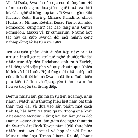
Với AI-Dada, Swatch tiếp tục con đường hơn 40
năm mở rộng giao thoa giữa nghệ thuật và thiết
kế. Các nghệ sĩ từng hợp tác với Swatch gồm Kiki
Picasso, Keith Haring, Mimmo Paladino, Alfred
Hofkunst, Mimmo Rotella, Renzo Piano, Arnaldo
Pomodoro, cũng như các bảo tàng như Centre
Pompidou, Maxxi và Rijksmuseum. Những hợp
tác này đã giúp Swatch đổi mới ngành công
nghiệp đồng hồ kể từ năm 1983.
Tên AI-Dada phản ánh di sản kép này: “AI” là
artistic intelligence (trí tuệ nghệ thuật); “Dada”
nhắc trực tiếp đến Dadaisme sinh ra ở Zurich,
nổi tiếng với việc phá vỡ quy chuẩn qua khiêu
khích và hài hước. Hệ thống mới nhằm tiếp nối
công thức thiết kế mà Swatch đã theo đuổi: biến
phụ kiện từ tĩnh và độc quyền thành cá nhân
hóa và truyền tải thông điệp.
Domus nhiều lần ghi nhận sự tiến hóa này, nhìn
nhận Swatch như thương hiệu biết nắm bắt tinh
thần thời đại và đưa vào sản phẩm một cách
tinh tế, hài hước và trực quan. Trong quá khứ,
Alessandro Mendini – từng hai lần làm giám đốc
Domus – được chọn làm giám đốc nghệ thuật dự
án Swatch Art Clock Tower năm 1990, thực hiện
nhiều mẫu Art Special và hợp tác với Bruno
Munari cho loạt Tempo libero. Do đó, không