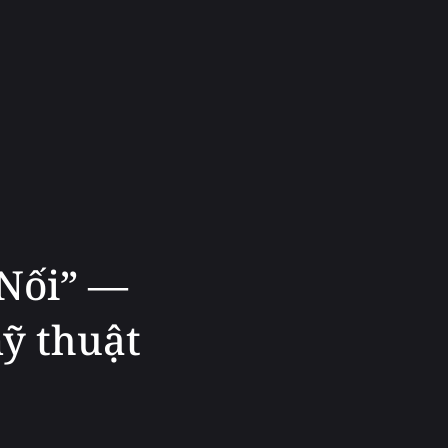
 Nối” —
ỹ thuật