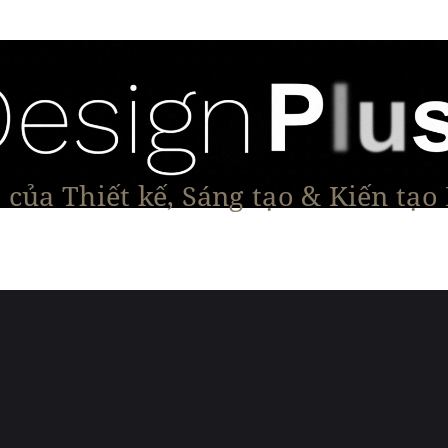
của Thiết kế, Sáng tạo & Kiến tạo
Tạo Dáng Sản Phẩm
Đối thoại & Tầm nhìn
Dự Á