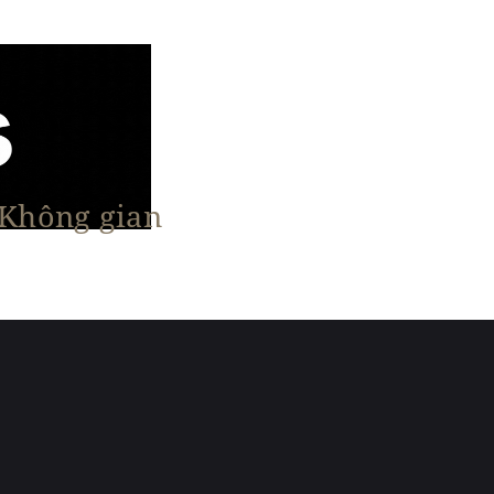
 Không gian
n Nổi Bật
Vật Liệu & Giải Pháp
More