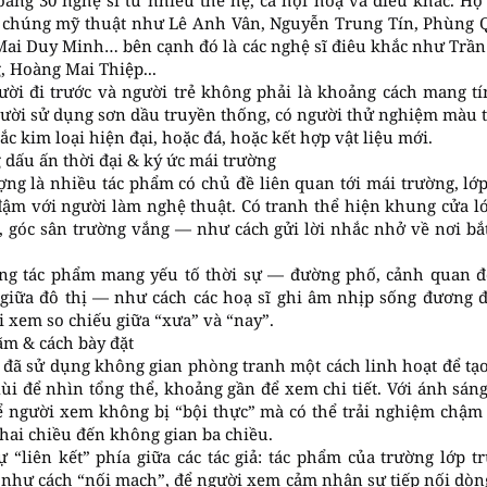
oảng 30 nghệ sĩ từ nhiều thế hệ, cả hội hoạ và điêu khắc. H
 chúng mỹ thuật như Lê Anh Vân, Nguyễn Trung Tín, Phùng Q
ai Duy Minh… bên cạnh đó là các nghệ sĩ điêu khắc như Trần 
 Hoàng Mai Thiệp...
ười đi trước và người trẻ không phải là khoảng cách mang tín
ười sử dụng sơn dầu truyền thống, có người thử nghiệm màu tự
c kim loại hiện đại, hoặc đá, hoặc kết hợp vật liệu mới.
 dấu ấn thời đại & ký ức mái trường
ợng là nhiều tác phẩm có chủ đề liên quan tới mái trường, lớp
ậm với người làm nghệ thuật. Có tranh thể hiện khung cửa l
, góc sân trường vắng — như cách gửi lời nhắc nhở về nơi bắ
ng tác phẩm mang yếu tố thời sự — đường phố, cảnh quan đô
giữa đô thị — như cách các hoạ sĩ ghi âm nhịp sống đương đạ
 xem so chiếu giữa “xưa” và “nay”.
ãm & cách bày đặt
y đã sử dụng không gian phòng tranh một cách linh hoạt để t
ùi để nhìn tổng thể, khoảng gần để xem chi tiết. Với ánh sán
ể người xem không bị “bội thực” mà có thể trải nghiệm chậm 
 hai chiều đến không gian ba chiều.
ự “liên kết” phía giữa các tác giả: tác phẩm của trường lớp t
như cách “nối mạch”, để người xem cảm nhận sự tiếp nối dòng 