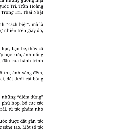
ọ là những gương mặt
uốc Trí, Trần Hoàng
Trọng Tri, Thái Nhật
h “cách biệt”, mà là
 nhiên trên giấy dó,
 học, bạn bè, thầy cô
ớp học xưa, ánh nắng
t đầu của hành trình
 thị, ánh sáng đêm,
i, đặt dưới cái bóng
ạo những “điểm dừng”
g phù hợp, bố cục các
rãi, từ tác phẩm nhỏ
rước được đặt gần tác
sáng tạo. Một số tác