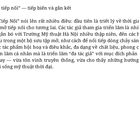
tiếp nối” — tiếp biến và gắn kết
ếp Nối” nói lên rất nhiều điều: đầu tiên là triết lý về thời 
 tiếp nối cho tương lai. Các tác giả tham gia triển lãm là nhi
ắn bó với Trường Mỹ thuật Hà Nội nhiều thập niên, đến các h
u trong một bộ sưu tập mở, như cách để nối tiếp dòng chảy sán
c tác phẩm hội hoạ và điêu khắc, đa dạng về chất liệu, phong c
ển lãm cá nhân mà là triển lãm “đa tác giả” với mục đích phả
ay — vừa tôn vinh truyền thống, vừa cho thấy những hướng 
 sống mỹ thuật thời đại.