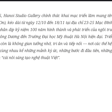
, Hanoi Studio Gallery chính thức khai mạc triển lãm mang tê
n), kéo dài từ ngày 12/10 đến 18/11 tại địa chỉ 23-25 Mạc Đĩn
 nhân dịp kỷ niệm 100 năm hình thành và phát triển của ngôi t
Đông Dương đến Trường Đại học Mỹ thuật Hà Nội hiện đại. Triể
òn là không gian tưởng nhớ, tri ân và tiếp nối — nơi các thế hệ 
 cùng nhau kể những mảnh ký ức, những bước đi đầu tiên, những 
 “cái nôi sáng tạo nghệ thuật Việt”.