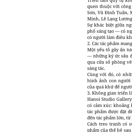
Triển lãm quy tụ kh
quen thuộc với công
Sơn, Vũ Đình Tuấn, M
Minh, Lê Lạng Lương,
Sự khác biệt giữa ng
phổ sáng tạo — có ng
có người làm điêu khắ
2. Các tác phẩm mang
Một yếu tố gây ấn tư
— những ký ức sâu đ
qua cửa sổ phòng vẽ
sáng tác.
Cùng với đó, có nhữ
hình ảnh con người 
của quá khứ để người
3. Không gian triển l
Hanoi Studio Galler
có cảm xúc: khoảng l
tác phẩm được đặt đ
đến tác phẩm lớn, từ
Cách treo tranh có s
phẩm của thế hệ sau 