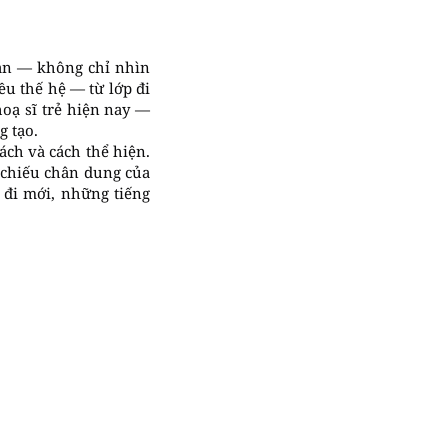
gian — không chỉ nhìn
ều thế hệ — từ lớp đi
oạ sĩ trẻ hiện nay —
g tạo.
ách và cách thể hiện.
n chiếu chân dung của
đi mới, những tiếng