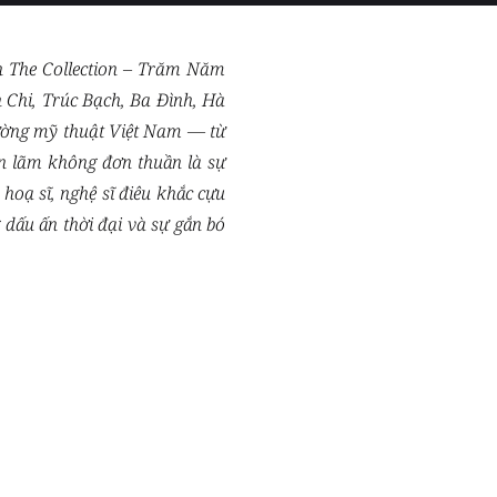
n The Collection – Trăm Năm
h Chi, Trúc Bạch, Ba Đình, Hà
rường mỹ thuật Việt Nam — từ
n lãm không đơn thuần là sự
hoạ sĩ, nghệ sĩ điêu khắc cựu
dấu ấn thời đại và sự gắn bó