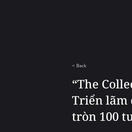
< Back
“The Coll
Triển lãm
tròn 100 t