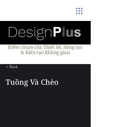
Điểm chạm của Thiết kế, Sáng tạo
& Kiến tạo Không gian
< Back
Tuồng Và Chèo