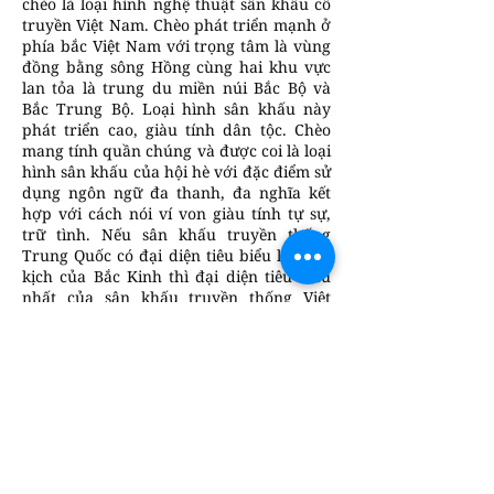
chèo là loại hình nghệ thuật sân khấu cổ
truyền Việt Nam. Chèo phát triển mạnh ở
phía bắc Việt Nam với trọng tâm là vùng
đồng bằng sông Hồng cùng hai khu vực
lan tỏa là trung du miền núi Bắc Bộ và
Bắc Trung Bộ. Loại hình sân khấu này
phát triển cao, giàu tính dân tộc. Chèo
mang tính quần chúng và được coi là loại
hình sân khấu của hội hè với đặc điểm sử
dụng ngôn ngữ đa thanh, đa nghĩa kết
hợp với cách nói ví von giàu tính tự sự,
trữ tình. Nếu sân khấu truyền thống
Trung Quốc có đại diện tiêu biểu là Kinh
kịch của Bắc Kinh thì đại diện tiêu biểu
nhất của sân khấu truyền thống Việt
Nam là chèo.[1][2]
Nghệ thuật sân khấu chèo đã trải qua
quá trình lịch sử lâu dài từ thế kỉ 10 tới
nay, đã đi sâu vào đời sống xã hội Việt
Nam. Chèo phản ánh đầy đủ mọi góc độ
của bản sắc dân tộc Việt Nam: lạc quan,
nhân ái, yêu cuộc sống yên lành, bình dị,
nhưng tràn đầy tự hào dân tộc, kiên