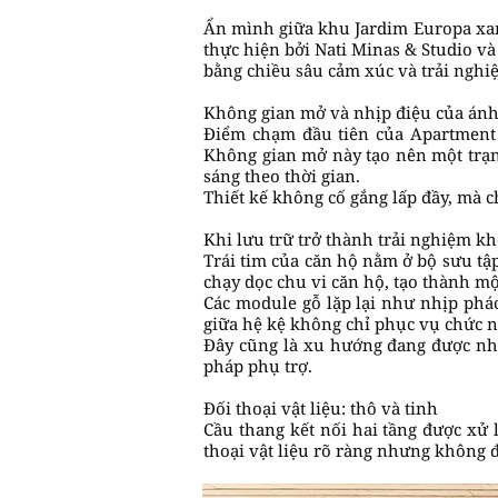
Ẩn mình giữa khu Jardim Europa xan
thực hiện bởi Nati Minas & Studio v
bằng chiều sâu cảm xúc và trải nghi
Không gian mở và nhịp điệu của ánh
Điểm chạm đầu tiên của Apartment 
Không gian mở này tạo nên một trạn
sáng theo thời gian.
Thiết kế không cố gắng lấp đầy, mà ch
Khi lưu trữ trở thành trải nghiệm k
Trái tim của căn hộ nằm ở bộ sưu tập
chạy dọc chu vi căn hộ, tạo thành m
Các module gỗ lặp lại như nhịp phác
giữa hệ kệ không chỉ phục vụ chức n
Đây cũng là xu hướng đang được nhiề
pháp phụ trợ.
Đối thoại vật liệu: thô và tinh
Cầu thang kết nối hai tầng được xử 
thoại vật liệu rõ ràng nhưng không 