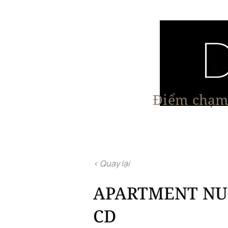
Điểm chạm 
Trang chủ
Nội Thất
Kiến Trúc
< Quay lại
APARTMENT NUBE
CD