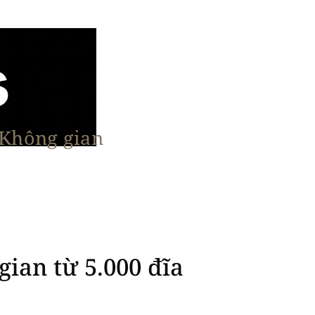
 Không gian
n Nổi Bật
Vật Liệu & Giải Pháp
More
an từ 5.000 đĩa