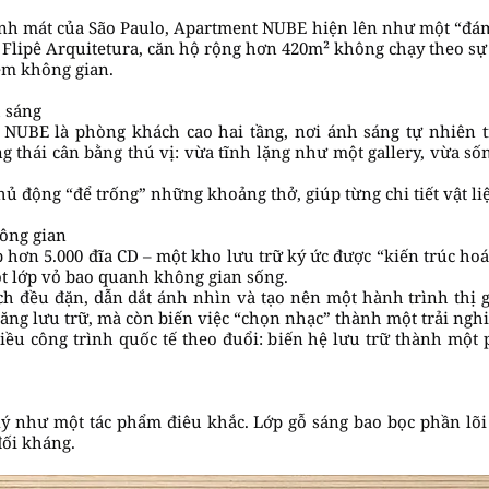
h mát của São Paulo, Apartment NUBE hiện lên như một “đám 
à Flipê Arquitetura, căn hộ rộng hơn 420m² không chạy theo s
ệm không gian.
 sáng
NUBE là phòng khách cao hai tầng, nơi ánh sáng tự nhiên t
g thái cân bằng thú vị: vừa tĩnh lặng như một gallery, vừa 
ủ động “để trống” những khoảng thở, giúp từng chi tiết vật liệu
hông gian
 hơn 5.000 đĩa CD – một kho lưu trữ ký ức được “kiến trúc hoá”
ột lớp vỏ bao quanh không gian sống.
h đều đặn, dẫn dắt ánh nhìn và tạo nên một hành trình thị giá
ăng lưu trữ, mà còn biến việc “chọn nhạc” thành một trải ng
u công trình quốc tế theo đuổi: biến hệ lưu trữ thành một phầ
lý như một tác phẩm điêu khắc. Lớp gỗ sáng bao bọc phần lõi 
đối kháng.