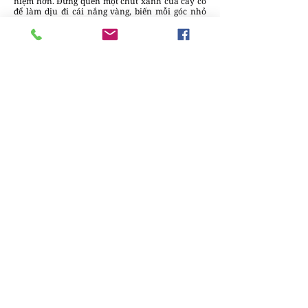
niệm hơn. Đừng quên một chút xanh của cây cỏ
để làm dịu đi cái nắng vàng, biến mỗi góc nhỏ
thành một resort mini đúng nghĩa cho tâm hồn.
Minh Thư
Chúng tôi luôn sẵn lòng lắng nghe và đưa
những câu chuyện sáng tạo & tin tức của
bạn đến gần hơn với cộng đồng.
Gửi bài
viết tại đây
để cùng DesignPlus lan tỏa
những giá trị thiết kế bền vững
Bài đăng gần đây