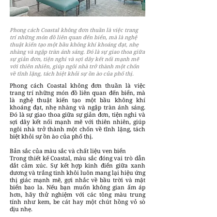
Phong cách Coastal không đơn thuần là việc trang
trí những món đồ liên quan đến biển, mà là nghệ
thuật kiến tạo một bầu không khí khoáng đạt, nhẹ
nhàng và ngập tràn ánh sáng. Đó là sự giao thoa giữa
sự giản đơn, tiện nghi và sợi dây kết nối mạnh mẽ
với thiên nhiên, giúp ngôi nhà trở thành một chốn
về tĩnh lặng, tách biệt khỏi sự ồn ào của phố thị.
Phong cách Coastal không đơn thuần là việc
trang trí những món đồ liên quan đến biển, mà
là nghệ thuật kiến tạo một bầu không khí
khoáng đạt, nhẹ nhàng và ngập tràn ánh sáng.
Đó là sự giao thoa giữa sự giản đơn, tiện nghi và
sợi dây kết nối mạnh mẽ với thiên nhiên, giúp
ngôi nhà trở thành một chốn về tĩnh lặng, tách
biệt khỏi sự ồn ào của phố thị.
Bản sắc của màu sắc và chất liệu ven biển
Trong thiết kế Coastal, màu sắc đóng vai trò dẫn
dắt cảm xúc. Sự kết hợp kinh điển giữa xanh
dương và trắng tinh khôi luôn mang lại hiệu ứng
thị giác mạnh mẽ, gợi nhắc về bầu trời và mặt
biển bao la. Nếu bạn muốn không gian ấm áp
hơn, hãy thử nghiệm với các tông màu trung
tính như kem, be cát hay một chút hồng vỏ sò
dịu nhẹ.