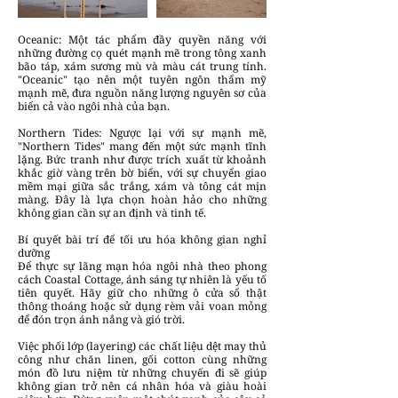
Oceanic: Một tác phẩm đầy quyền năng với
những đường cọ quét mạnh mẽ trong tông xanh
bão táp, xám sương mù và màu cát trung tính.
"Oceanic" tạo nên một tuyên ngôn thẩm mỹ
mạnh mẽ, đưa nguồn năng lượng nguyên sơ của
biển cả vào ngôi nhà của bạn.
Northern Tides: Ngược lại với sự mạnh mẽ,
"Northern Tides" mang đến một sức mạnh tĩnh
lặng. Bức tranh như được trích xuất từ khoảnh
khắc giờ vàng trên bờ biển, với sự chuyển giao
mềm mại giữa sắc trắng, xám và tông cát mịn
màng. Đây là lựa chọn hoàn hảo cho những
không gian cần sự an định và tinh tế.
Bí quyết bài trí để tối ưu hóa không gian nghỉ
dưỡng
Để thực sự lãng mạn hóa ngôi nhà theo phong
cách Coastal Cottage, ánh sáng tự nhiên là yếu tố
tiên quyết. Hãy giữ cho những ô cửa sổ thật
thông thoáng hoặc sử dụng rèm vải voan mỏng
để đón trọn ánh nắng và gió trời.
Việc phối lớp (layering) các chất liệu dệt may thủ
công như chăn linen, gối cotton cùng những
món đồ lưu niệm từ những chuyến đi sẽ giúp
không gian trở nên cá nhân hóa và giàu hoài