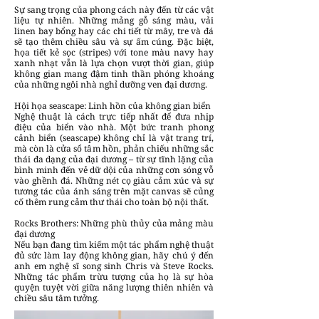
Sự sang trọng của phong cách này đến từ các vật
liệu tự nhiên. Những mảng gỗ sáng màu, vải
linen bay bổng hay các chi tiết từ mây, tre và đá
sẽ tạo thêm chiều sâu và sự ấm cúng. Đặc biệt,
họa tiết kẻ sọc (stripes) với tone màu navy hay
xanh nhạt vẫn là lựa chọn vượt thời gian, giúp
không gian mang đậm tinh thần phóng khoáng
của những ngôi nhà nghỉ dưỡng ven đại dương.
Hội họa seascape: Linh hồn của không gian biển
Nghệ thuật là cách trực tiếp nhất để đưa nhịp
điệu của biển vào nhà. Một bức tranh phong
cảnh biển (seascape) không chỉ là vật trang trí,
mà còn là cửa sổ tâm hồn, phản chiếu những sắc
thái đa dạng của đại dương – từ sự tĩnh lặng của
bình minh đến vẻ dữ dội của những cơn sóng vỗ
vào ghềnh đá. Những nét cọ giàu cảm xúc và sự
tương tác của ánh sáng trên mặt canvas sẽ củng
cố thêm rung cảm thư thái cho toàn bộ nội thất.
Rocks Brothers: Những phù thủy của mảng màu
đại dương
Nếu bạn đang tìm kiếm một tác phẩm nghệ thuật
đủ sức làm lay động không gian, hãy chú ý đến
anh em nghệ sĩ song sinh Chris và Steve Rocks.
Những tác phẩm trừu tượng của họ là sự hòa
quyện tuyệt vời giữa năng lượng thiên nhiên và
chiều sâu tâm tưởng.