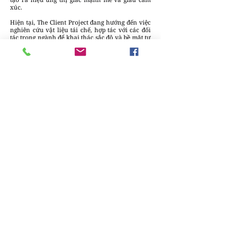
xúc.
Hiện tại, The Client Project đang hướng đến việc
nghiên cứu vật liệu tái chế, hợp tác với các đối
tác trong ngành để khai thác sắc độ và bề mặt tự
nhiên của những vật liệu này, mở rộng khả năng
ứng dụng trong tương lai.
Trúc Minh
Chúng tôi luôn sẵn lòng lắng nghe và đưa
những câu chuyện sáng tạo & tin tức của
bạn đến gần hơn với cộng đồng.
Gửi bài
viết tại đây
để cùng DesignPlus lan tỏa
những giá trị thiết kế bền vững