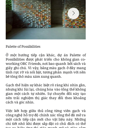
Palette of Possibilities
Ở một hướng tiếp cận khác, dự án Palette of
Possibilities được phát triển cho không gian co-
working ORC Friends, nơi bao quanh bởi sách và
giấy ghi chú. Vì vậy, bảng màu gạch ở đây mang
tính rực rỡ và nổi bật, tương phản mạnh với nền
bê tông thô màu xám xung quanh.
Gạch thể hiện sự khác biệt rõ ràng khi nhìn gần,
nhưng khi lùi lại, chúng hòa vào tổng thể không
gian một cách tự nhiên. Sự chuyển đổi này tạo
nên trải nghiệm thị giác thay đổi theo khoảng
cách và góc nhìn.
Việc kết hợp giữa thủ công từng viên gạch và
công nghệ hỗ trợ độ chính xác tổng thể đã mở ra
một cách tiếp cận mới cho vật liệu này. Những
chi tiết nhỏ khi được sắp đặt có chủ đích có thể
tạo ra hiệu ứng thị giác mạnh mẽ và giàu cảm