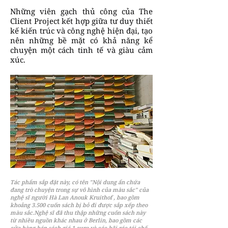
Những viên gạch thủ công của The
Client Project kết hợp giữa tư duy thiết
kế kiến trúc và công nghệ hiện đại, tạo
nên những bề mặt có khả năng kể
chuyện một cách tinh tế và giàu cảm
xúc.
Tác phẩm sắp đặt này, có tên "Nội dung ẩn chứa
đang trò chuyện trong sự vô hình của màu sắc" của
nghệ sĩ người Hà Lan Anouk Kruithof , bao gồm
khoảng 3.500 cuốn sách bị bỏ đi được sắp xếp theo
màu sắc.Nghệ sĩ đã thu thập những cuốn sách này
từ nhiều nguồn khác nhau ở Berlin, bao gồm các
cửa hàng bán sách giá 1 euro và các bãi rác tái chế