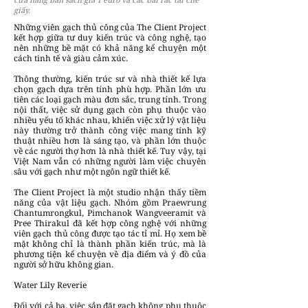
giấy.
Những viên gạch thủ công của The Client Project
kết hợp giữa tư duy kiến trúc và công nghệ, tạo
nên những bề mặt có khả năng kể chuyện một
cách tinh tế và giàu cảm xúc.
Thông thường, kiến trúc sư và nhà thiết kế lựa
chọn gạch dựa trên tính phù hợp. Phần lớn ưu
tiên các loại gạch màu đơn sắc, trung tính. Trong
nội thất, việc sử dụng gạch còn phụ thuộc vào
nhiều yếu tố khác nhau, khiến việc xử lý vật liệu
này thường trở thành công việc mang tính kỹ
thuật nhiều hơn là sáng tạo, và phần lớn thuộc
về các người thợ hơn là nhà thiết kế. Tuy vậy, tại
Việt Nam vẫn có những người làm việc chuyên
sâu với gạch như một ngôn ngữ thiết kế.
The Client Project là một studio nhận thấy tiềm
năng của vật liệu gạch. Nhóm gồm Praewrung
Chantumrongkul, Pimchanok Wangveeramit và
Pree Thirakul đã kết hợp công nghệ với những
viên gạch thủ công được tạo tác tỉ mỉ. Họ xem bề
mặt không chỉ là thành phần kiến trúc, mà là
phương tiện kể chuyện về địa điểm và ý đồ của
người sở hữu không gian.
Water Lily Reverie
Đối với cả ba, việc sắp đặt gạch không phụ thuộc