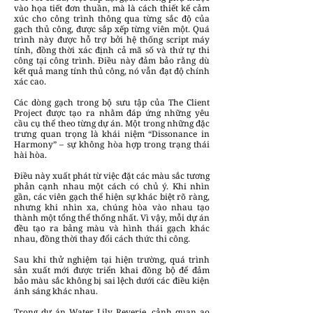
vào họa tiết đơn thuần, mà là cách thiết kế cảm
xúc cho công trình thông qua từng sắc độ của
gạch thủ công, được sắp xếp từng viên một. Quá
trình này được hỗ trợ bởi hệ thống script máy
tính, đồng thời xác định cả mã số và thứ tự thi
công tại công trình. Điều này đảm bảo rằng dù
kết quả mang tính thủ công, nó vẫn đạt độ chính
xác cao.
Các dòng gạch trong bộ sưu tập của The Client
Project được tạo ra nhằm đáp ứng những yêu
cầu cụ thể theo từng dự án. Một trong những đặc
trưng quan trọng là khái niệm “Dissonance in
Harmony” – sự không hòa hợp trong trạng thái
hài hòa.
Điều này xuất phát từ việc đặt các màu sắc tương
phản cạnh nhau một cách có chủ ý. Khi nhìn
gần, các viên gạch thể hiện sự khác biệt rõ ràng,
nhưng khi nhìn xa, chúng hòa vào nhau tạo
thành một tổng thể thống nhất. Vì vậy, mỗi dự án
đều tạo ra bảng màu và hình thái gạch khác
nhau, đồng thời thay đổi cách thức thi công.
Sau khi thử nghiệm tại hiện trường, quá trình
sản xuất mới được triển khai đồng bộ để đảm
bảo màu sắc không bị sai lệch dưới các điều kiện
ánh sáng khác nhau.
Trong dự án Water Lily Reverie, cảnh quan ao