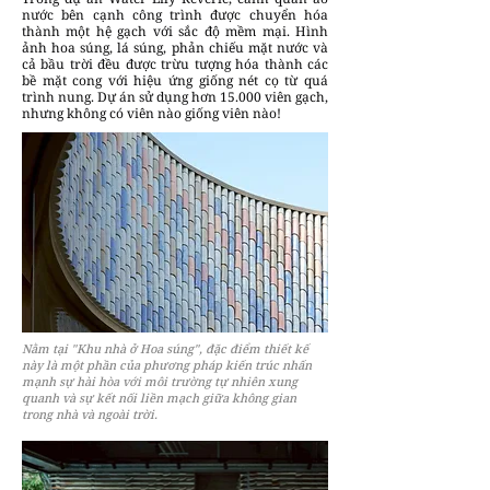
nước bên cạnh công trình được chuyển hóa
thành một hệ gạch với sắc độ mềm mại. Hình
ảnh hoa súng, lá súng, phản chiếu mặt nước và
cả bầu trời đều được trừu tượng hóa thành các
bề mặt cong với hiệu ứng giống nét cọ từ quá
trình nung. Dự án sử dụng hơn 15.000 viên gạch,
nhưng không có viên nào giống viên nào!
Nằm tại "Khu nhà ở Hoa súng", đặc điểm thiết kế
này là một phần của phương pháp kiến ​​trúc nhấn
mạnh sự hài hòa với môi trường tự nhiên xung
quanh và sự kết nối liền mạch giữa không gian
trong nhà và ngoài trời.