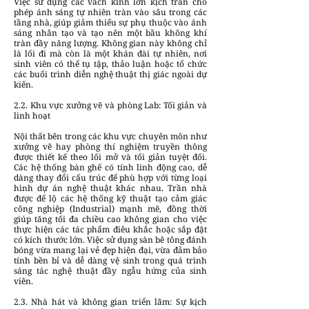
Việc sử dụng các vách kính lớn kịch trần cho
phép ánh sáng tự nhiên tràn vào sâu trong các
tầng nhà, giúp giảm thiểu sự phụ thuộc vào ánh
sáng nhân tạo và tạo nên một bầu không khí
tràn đầy năng lượng. Không gian này không chỉ
là lối đi mà còn là một khán đài tự nhiên, nơi
sinh viên có thể tụ tập, thảo luận hoặc tổ chức
các buổi trình diễn nghệ thuật thị giác ngoài dự
kiến.
2.2. Khu vực xưởng vẽ và phòng Lab: Tối giản và
linh hoạt
Nội thất bên trong các khu vực chuyên môn như
xưởng vẽ hay phòng thí nghiệm truyền thông
được thiết kế theo lối mở và tối giản tuyệt đối.
Các hệ thống bàn ghế có tính linh động cao, dễ
dàng thay đổi cấu trúc để phù hợp với từng loại
hình dự án nghệ thuật khác nhau. Trần nhà
được để lộ các hệ thống kỹ thuật tạo cảm giác
công nghiệp (Industrial) mạnh mẽ, đồng thời
giúp tăng tối đa chiều cao không gian cho việc
thực hiện các tác phẩm điêu khắc hoặc sắp đặt
có kích thước lớn. Việc sử dụng sàn bê tông đánh
bóng vừa mang lại vẻ đẹp hiện đại, vừa đảm bảo
tính bền bỉ và dễ dàng vệ sinh trong quá trình
sáng tác nghệ thuật đầy ngẫu hứng của sinh
viên.
2.3. Nhà hát và không gian triển lãm: Sự kịch