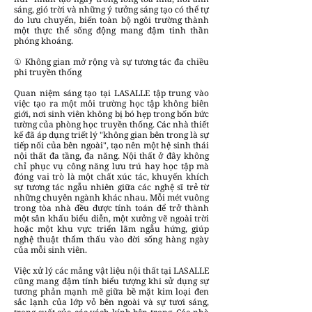
sáng, gió trời và những ý tưởng sáng tạo có thể tự
do lưu chuyển, biến toàn bộ ngôi trường thành
một thực thể sống động mang đậm tinh thần
phóng khoáng.
① Không gian mở rộng và sự tương tác đa chiều
phi truyền thống
Quan niệm sáng tạo tại LASALLE tập trung vào
việc tạo ra một môi trường học tập không biên
giới, nơi sinh viên không bị bó hẹp trong bốn bức
tường của phòng học truyền thống. Các nhà thiết
kế đã áp dụng triết lý "không gian bên trong là sự
tiếp nối của bên ngoài", tạo nên một hệ sinh thái
nội thất đa tầng, đa năng. Nội thất ở đây không
chỉ phục vụ công năng lưu trú hay học tập mà
đóng vai trò là một chất xúc tác, khuyến khích
sự tương tác ngẫu nhiên giữa các nghệ sĩ trẻ từ
những chuyên ngành khác nhau. Mỗi mét vuông
trong tòa nhà đều được tính toán để trở thành
một sân khấu biểu diễn, một xưởng vẽ ngoài trời
hoặc một khu vực triển lãm ngẫu hứng, giúp
nghệ thuật thẩm thấu vào đời sống hàng ngày
của mỗi sinh viên.
Việc xử lý các mảng vật liệu nội thất tại LASALLE
cũng mang đậm tính biểu tượng khi sử dụng sự
tương phản mạnh mẽ giữa bề mặt kim loại đen
sắc lạnh của lớp vỏ bên ngoài và sự tươi sáng,