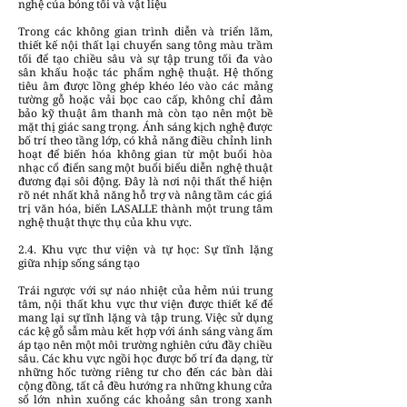
nghệ của bóng tối và vật liệu
Trong các không gian trình diễn và triển lãm,
thiết kế nội thất lại chuyển sang tông màu trầm
tối để tạo chiều sâu và sự tập trung tối đa vào
sân khấu hoặc tác phẩm nghệ thuật. Hệ thống
tiêu âm được lồng ghép khéo léo vào các mảng
tường gỗ hoặc vải bọc cao cấp, không chỉ đảm
bảo kỹ thuật âm thanh mà còn tạo nên một bề
mặt thị giác sang trọng. Ánh sáng kịch nghệ được
bố trí theo tầng lớp, có khả năng điều chỉnh linh
hoạt để biến hóa không gian từ một buổi hòa
nhạc cổ điển sang một buổi biểu diễn nghệ thuật
đương đại sôi động. Đây là nơi nội thất thể hiện
rõ nét nhất khả năng hỗ trợ và nâng tầm các giá
trị văn hóa, biến LASALLE thành một trung tâm
nghệ thuật thực thụ của khu vực.
2.4. Khu vực thư viện và tự học: Sự tĩnh lặng
giữa nhịp sống sáng tạo
Trái ngược với sự náo nhiệt của hẻm núi trung
tâm, nội thất khu vực thư viện được thiết kế để
mang lại sự tĩnh lặng và tập trung. Việc sử dụng
các kệ gỗ sẫm màu kết hợp với ánh sáng vàng ấm
áp tạo nên một môi trường nghiên cứu đầy chiều
sâu. Các khu vực ngồi học được bố trí đa dạng, từ
những hốc tường riêng tư cho đến các bàn dài
cộng đồng, tất cả đều hướng ra những khung cửa
sổ lớn nhìn xuống các khoảng sân trong xanh