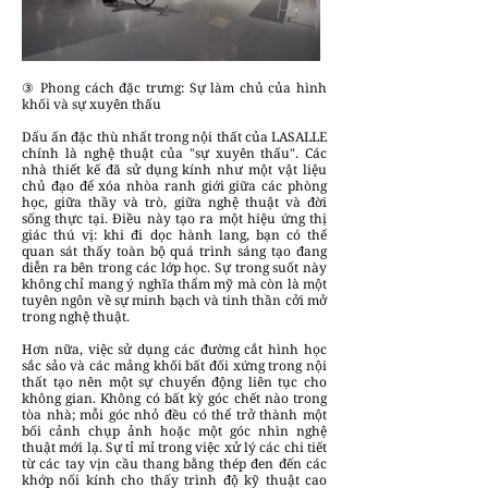
③ Phong cách đặc trưng: Sự làm chủ của hình
khối và sự xuyên thấu
Dấu ấn đặc thù nhất trong nội thất của LASALLE
chính là nghệ thuật của "sự xuyên thấu". Các
nhà thiết kế đã sử dụng kính như một vật liệu
chủ đạo để xóa nhòa ranh giới giữa các phòng
học, giữa thầy và trò, giữa nghệ thuật và đời
sống thực tại. Điều này tạo ra một hiệu ứng thị
giác thú vị: khi đi dọc hành lang, bạn có thể
quan sát thấy toàn bộ quá trình sáng tạo đang
diễn ra bên trong các lớp học. Sự trong suốt này
không chỉ mang ý nghĩa thẩm mỹ mà còn là một
tuyên ngôn về sự minh bạch và tinh thần cởi mở
trong nghệ thuật.
Hơn nữa, việc sử dụng các đường cắt hình học
sắc sảo và các mảng khối bất đối xứng trong nội
thất tạo nên một sự chuyển động liên tục cho
không gian. Không có bất kỳ góc chết nào trong
tòa nhà; mỗi góc nhỏ đều có thể trở thành một
bối cảnh chụp ảnh hoặc một góc nhìn nghệ
thuật mới lạ. Sự tỉ mỉ trong việc xử lý các chi tiết
từ các tay vịn cầu thang bằng thép đen đến các
khớp nối kính cho thấy trình độ kỹ thuật cao