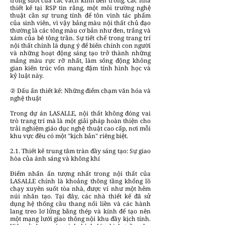
trong suốt của các vách kính bên trong. Các nhà
thiết kế tại RSP tin rằng, một môi trường nghệ
thuật cần sự trung tính để tôn vinh tác phẩm
của sinh viên, vì vậy bảng màu nội thất chủ đạo
thường là các tông màu cơ bản như đen, trắng và
xám của bê tông trần. Sự tiết chế trong trang trí
nội thất chính là dụng ý để biến chính con người
và những hoạt động sáng tạo trở thành những
mảng màu rực rỡ nhất, làm sống động không
gian kiến trúc vốn mang đậm tính hình học và
kỷ luật này.
② Dấu ấn thiết kế: Những điểm chạm văn hóa và
nghệ thuật
Trong dự án LASALLE, nội thất không đóng vai
trò trang trí mà là một giải pháp hoàn thiện cho
trải nghiệm giáo dục nghệ thuật cao cấp, nơi mỗi
khu vực đều có một "kịch bản" riêng biệt.
2.1. Thiết kế trung tâm tràn đầy sáng tạo: Sự giao
hòa của ánh sáng và không khí
Điểm nhấn ấn tượng nhất trong nội thất của
LASALLE chính là khoảng thông tầng khổng lồ
chạy xuyên suốt tòa nhà, được ví như một hẻm
núi nhân tạo. Tại đây, các nhà thiết kế đã sử
dụng hệ thống cầu thang nối liền và các hành
lang treo lơ lửng bằng thép và kính để tạo nên
một mạng lưới giao thông nội khu đầy kịch tính.