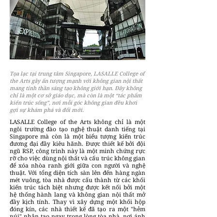
Tọa lạc tại trung tâm Singapore, LASALLE College of
the Arts gây ấn tượng mạnh với không gian nội thất
mang tinh thần sáng tạo không giới hạn. Đây không
chỉ là một cơ sở giáo dục, mà còn là một “tác phẩm
kiến trúc sống”, nơi mỗi góc không gian đều khơi
gợi sự khám phá và đổi mới.
LASALLE College of the Arts không chỉ là một
ngôi trường đào tạo nghệ thuật danh tiếng tại
Singapore mà còn là một biểu tượng kiến trúc
đương đại đầy kiêu hãnh. Được thiết kế bởi đội
ngũ RSP, công trình này là một minh chứng rực
rỡ cho việc dùng nội thất và cấu trúc không gian
để xóa nhòa ranh giới giữa con người và nghệ
thuật. Với tổng diện tích sàn lên đến hàng ngàn
mét vuông, tòa nhà được cấu thành từ các khối
kiến trúc tách biệt nhưng được kết nối bởi một
hệ thống hành lang và không gian nội thất mở
đầy kịch tính. Thay vì xây dựng một khối hộp
đóng kín, các nhà thiết kế đã tạo ra một "hẻm
núi" nhân tạo ngay trong lòng tòa nhà, nơi ánh