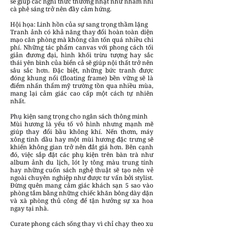
sẽ giúp các nghi thức thường nhật như nhâm nhi
cà phê sáng trở nên đầy cảm hứng.
Hội họa: Linh hồn của sự sang trọng thầm lặng
Tranh ảnh có khả năng thay đổi hoàn toàn diện
mạo căn phòng mà không cần tốn quá nhiều chi
phí. Những tác phẩm canvas với phong cách tối
giản đương đại, hình khối trừu tượng hay sắc
thái yên bình của biển cả sẽ giúp nội thất trở nên
sâu sắc hơn. Đặc biệt, những bức tranh được
đóng khung nổi (floating frame) bền vững sẽ là
điểm nhấn thẩm mỹ trường tồn qua nhiều mùa,
mang lại cảm giác cao cấp một cách tự nhiên
nhất.
Phụ kiện sang trọng cho ngân sách thông minh
Mùi hương là yếu tố vô hình nhưng mạnh mẽ
giúp thay đổi bầu không khí. Nến thơm, máy
xông tinh dầu hay một mùi hương đặc trưng sẽ
khiến không gian trở nên đắt giá hơn. Bên cạnh
đó, việc sắp đặt các phụ kiện trên bàn trà như
album ảnh du lịch, lót ly tông màu trung tính
hay những cuốn sách nghệ thuật sẽ tạo nên vẻ
ngoài chuyên nghiệp như được tư vấn bởi stylist.
Đừng quên mang cảm giác khách sạn 5 sao vào
phòng tắm bằng những chiếc khăn bông dày dặn
và xà phòng thủ công để tận hưởng sự xa hoa
ngay tại nhà.
Curate phong cách sống thay vì chỉ chạy theo xu