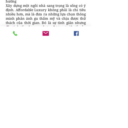
hướng
Xây dựng một ngôi nhà sang trọng là sống có ý
định. Affordable Luxury không phải là chi tiêu
nhiều hơn, mà là đưa ra những lựa chọn thông
minh phản ánh gu thẩm mỹ và chịu được thử
thách của thời gian. Đó là sự tinh giản nhưng
đầy tinh tế, mộc mạc nhưng được gọt giũa tỉ mỉ –
một vẻ đẹp sống động không cần quá nhiều lời
giải thích.
Minh Thư
Chúng tôi luôn sẵn lòng lắng nghe và đưa
những câu chuyện sáng tạo & tin tức của
bạn đến gần hơn với cộng đồng.
Gửi bài
viết tại đây
để cùng DesignPlus lan tỏa