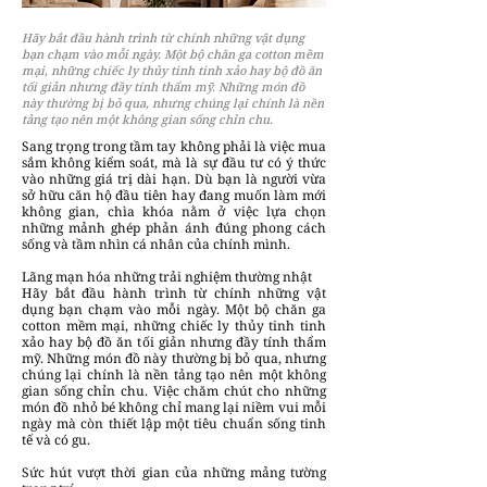
Hãy bắt đầu hành trình từ chính những vật dụng
bạn chạm vào mỗi ngày. Một bộ chăn ga cotton mềm
mại, những chiếc ly thủy tinh tinh xảo hay bộ đồ ăn
tối giản nhưng đầy tính thẩm mỹ. Những món đồ
này thường bị bỏ qua, nhưng chúng lại chính là nền
tảng tạo nên một không gian sống chỉn chu.
Sang trọng trong tầm tay không phải là việc mua
sắm không kiểm soát, mà là sự đầu tư có ý thức
vào những giá trị dài hạn. Dù bạn là người vừa
sở hữu căn hộ đầu tiên hay đang muốn làm mới
không gian, chìa khóa nằm ở việc lựa chọn
những mảnh ghép phản ánh đúng phong cách
sống và tầm nhìn cá nhân của chính mình.
Lãng mạn hóa những trải nghiệm thường nhật
Hãy bắt đầu hành trình từ chính những vật
dụng bạn chạm vào mỗi ngày. Một bộ chăn ga
cotton mềm mại, những chiếc ly thủy tinh tinh
xảo hay bộ đồ ăn tối giản nhưng đầy tính thẩm
mỹ. Những món đồ này thường bị bỏ qua, nhưng
chúng lại chính là nền tảng tạo nên một không
gian sống chỉn chu. Việc chăm chút cho những
món đồ nhỏ bé không chỉ mang lại niềm vui mỗi
ngày mà còn thiết lập một tiêu chuẩn sống tinh
tế và có gu.
Sức hút vượt thời gian của những mảng tường