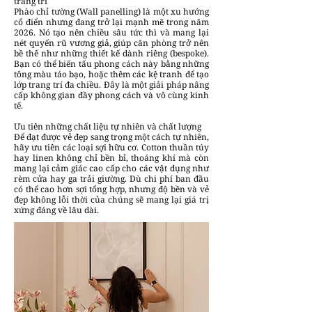
trang trí
Phào chỉ tường (Wall panelling) là một xu hướng
cổ điển nhưng đang trở lại mạnh mẽ trong năm
2026. Nó tạo nên chiều sâu tức thì và mang lại
nét quyến rũ vương giả, giúp căn phòng trở nên
bề thế như những thiết kế dành riêng (bespoke).
Bạn có thể biến tấu phong cách này bằng những
tông màu táo bạo, hoặc thêm các kệ tranh để tạo
lớp trang trí đa chiều. Đây là một giải pháp nâng
cấp không gian đầy phong cách và vô cùng kinh
tế.
Ưu tiên những chất liệu tự nhiên và chất lượng
Để đạt được vẻ đẹp sang trọng một cách tự nhiên,
hãy ưu tiên các loại sợi hữu cơ. Cotton thuần túy
hay linen không chỉ bền bỉ, thoáng khí mà còn
mang lại cảm giác cao cấp cho các vật dụng như
rèm cửa hay ga trải giường. Dù chi phí ban đầu
có thể cao hơn sợi tổng hợp, nhưng độ bền và vẻ
đẹp không lỗi thời của chúng sẽ mang lại giá trị
xứng đáng về lâu dài.