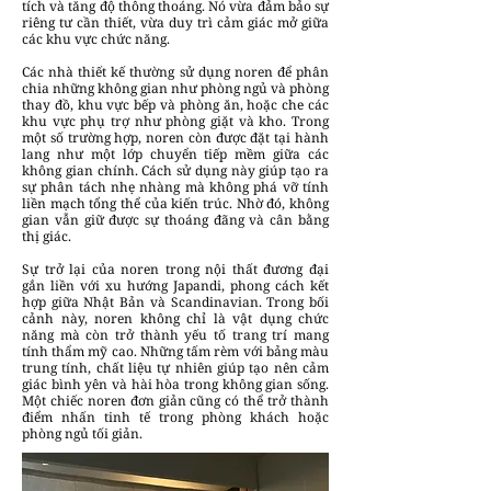
tích và tăng độ thông thoáng. Nó vừa đảm bảo sự
riêng tư cần thiết, vừa duy trì cảm giác mở giữa
các khu vực chức năng.
Các nhà thiết kế thường sử dụng noren để phân
chia những không gian như phòng ngủ và phòng
thay đồ, khu vực bếp và phòng ăn, hoặc che các
khu vực phụ trợ như phòng giặt và kho. Trong
một số trường hợp, noren còn được đặt tại hành
lang như một lớp chuyển tiếp mềm giữa các
không gian chính. Cách sử dụng này giúp tạo ra
sự phân tách nhẹ nhàng mà không phá vỡ tính
liền mạch tổng thể của kiến trúc. Nhờ đó, không
gian vẫn giữ được sự thoáng đãng và cân bằng
thị giác.
Sự trở lại của noren trong nội thất đương đại
gắn liền với xu hướng Japandi, phong cách kết
hợp giữa Nhật Bản và Scandinavian. Trong bối
cảnh này, noren không chỉ là vật dụng chức
năng mà còn trở thành yếu tố trang trí mang
tính thẩm mỹ cao. Những tấm rèm với bảng màu
trung tính, chất liệu tự nhiên giúp tạo nên cảm
giác bình yên và hài hòa trong không gian sống.
Một chiếc noren đơn giản cũng có thể trở thành
điểm nhấn tinh tế trong phòng khách hoặc
phòng ngủ tối giản.