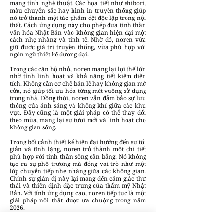
mang tính nghệ thuật. Các họa tiết như shibori,
màu chuyển sắc hay hình in truyền thống giúp
nó trở thành một tác phẩm dệt độc lập trong nội
thất. Cách ứng dụng này cho phép đưa tinh thần
văn hóa Nhật Bản vào không gian hiện đại một
cách nhẹ nhàng và tinh tế. Nhờ đó, noren vừa
giữ được giá trị truyền thống, vừa phù hợp với
ngôn ngữ thiết kế đương đại.
Trong các căn hộ nhỏ, noren mang lại lợi thế lớn
nhờ tính linh hoạt và khả năng tiết kiệm diện
tích. Không cần cơ chế bản lề hay không gian mở
cửa, nó giúp tối ưu hóa từng mét vuông sử dụng
trong nhà. Đồng thời, noren vẫn đảm bảo sự lưu
thông của ánh sáng và không khí giữa các khu
vực. Đây cũng là một giải pháp có thể thay đổi
theo mùa, mang lại sự tươi mới và linh hoạt cho
không gian sống.
Trong bối cảnh thiết kế hiện đại hướng đến sự tối
giản và tĩnh lặng, noren trở thành một chi tiết
phù hợp với tinh thần sống cân bằng. Nó không
tạo ra sự phô trương mà đóng vai trò như một
lớp chuyển tiếp nhẹ nhàng giữa các không gian.
Chính sự giản dị này lại mang đến cảm giác thư
thái và thiền định đặc trưng của thẩm mỹ Nhật
Bản. Với tính ứng dụng cao, noren tiếp tục là một
giải pháp nội thất được ưa chuộng trong năm
2026.