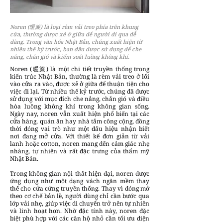
Noren (暖簾) là loại rèm vải treo phía trên khung
cửa, thường được xẻ ở giữa để người đi qua dễ
dàng. Trong văn hóa Nhật Bản, chúng xuất hiện từ
nhiều thế kỷ trước, ban đầu được sử dụng để che
nắng, chắn gió và kiểm soát luồng không khí.
Noren (暖簾) là một chi tiết truyền thống trong
kiến trúc Nhật Bản, thường là rèm vải treo ở lối
vào cửa ra vào, được xẻ ở giữa để thuận tiện cho
việc đi lại. Từ nhiều thế kỷ trước, chúng đã được
sử dụng với mục đích che nắng, chắn gió và điều
hòa luồng không khí trong không gian sống.
Ngày nay, noren vẫn xuất hiện phổ biến tại các
cửa hàng, quán ăn hay nhà tắm công cộng, đồng
thời đóng vai trò như một dấu hiệu nhận biết
nơi đang mở cửa. Với thiết kế đơn giản từ vải
lanh hoặc cotton, noren mang đến cảm giác nhẹ
nhàng, tự nhiên và rất đặc trưng của thẩm mỹ
Nhật Bản.
Trong không gian nội thất hiện đại, noren được
ứng dụng như một dạng vách ngăn mềm thay
thế cho cửa cứng truyền thống. Thay vì đóng mở
theo cơ chế bản lề, người dùng chỉ cần bước qua
lớp vải nhẹ, giúp việc di chuyển trở nên tự nhiên
và linh hoạt hơn. Nhờ đặc tính này, noren đặc
biệt phù hợp với các căn hộ nhỏ cần tối ưu diện