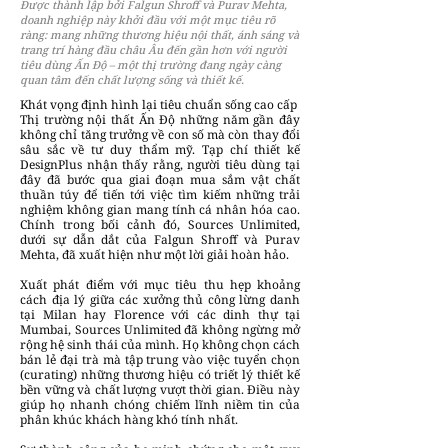
Được thành lập bởi Falgun Shroff và Purav Mehta,
doanh nghiệp này khởi đầu với một mục tiêu rõ
ràng: mang những thương hiệu nội thất, ánh sáng và
trang trí hàng đầu châu Âu đến gần hơn với người
tiêu dùng Ấn Độ – một thị trường đang ngày càng
quan tâm đến chất lượng sống và thiết kế.
Khát vọng định hình lại tiêu chuẩn sống cao cấp
Thị trường nội thất Ấn Độ những năm gần đây
không chỉ tăng trưởng về con số mà còn thay đổi
sâu sắc về tư duy thẩm mỹ. Tạp chí thiết kế
DesignPlus nhận thấy rằng, người tiêu dùng tại
đây đã bước qua giai đoạn mua sắm vật chất
thuần túy để tiến tới việc tìm kiếm những trải
nghiệm không gian mang tính cá nhân hóa cao.
Chính trong bối cảnh đó, Sources Unlimited,
dưới sự dẫn dắt của Falgun Shroff và Purav
Mehta, đã xuất hiện như một lời giải hoàn hảo.
Xuất phát điểm với mục tiêu thu hẹp khoảng
cách địa lý giữa các xưởng thủ công lừng danh
tại Milan hay Florence với các dinh thự tại
Mumbai, Sources Unlimited đã không ngừng mở
rộng hệ sinh thái của mình. Họ không chọn cách
bán lẻ đại trà mà tập trung vào việc tuyển chọn
(curating) những thương hiệu có triết lý thiết kế
bền vững và chất lượng vượt thời gian. Điều này
giúp họ nhanh chóng chiếm lĩnh niềm tin của
phân khúc khách hàng khó tính nhất.