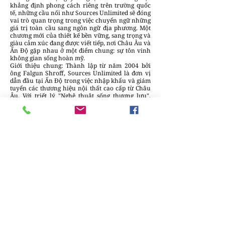
khẳng định phong cách riêng trên trường quốc
tế, những cầu nối như Sources Unlimited sẽ đóng
vai trò quan trọng trong việc chuyển ngữ những
giá trị toàn cầu sang ngôn ngữ địa phương. Một
chương mới của thiết kế bền vững, sang trọng và
giàu cảm xúc đang được viết tiếp, nơi Châu Âu và
Ấn Độ gặp nhau ở một điểm chung: sự tôn vinh
không gian sống hoàn mỹ.
Giới thiệu chung: Thành lập từ năm 2004 bởi
ông Falgun Shroff, Sources Unlimited là đơn vị
dẫn đầu tại Ấn Độ trong việc nhập khẩu và giám
tuyển các thương hiệu nội thất cao cấp từ Châu
Âu. Với triết lý "Nghệ thuật sống thượng lưu",
thương hiệu không chỉ cung cấp sản phẩm mà
còn kiến tạo những trải nghiệm không gian sống
tinh tế, kết nối tinh hoa thiết kế thế giới với
những dinh thự và dự án hạng sang tại Nam Á.
Thành lập từ năm 2004 bởi ông Falgun Shroff,
Sources Unlimited là đơn vị dẫn đầu tại Ấn Độ
trong việc nhập khẩu và giám tuyển các thương
hiệu nội thất cao cấp từ Châu Âu. Với triết lý
"Nghệ thuật sống thượng lưu", thương hiệu
không chỉ cung cấp sản phẩm mà còn kiến tạo
những trải nghiệm không gian sống tinh tế, kết
nối tinh hoa thiết kế thế giới với những dinh thự
và dự án hạng sang tại Nam Á.
THÔNG TIN LIÊN HỆ CHI TIẾT
Tên thương hiệu: Sources Unlimited