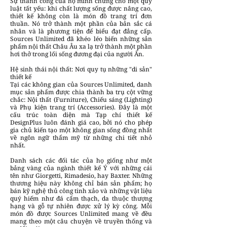
Sự thành công của họ minh chứng cho một quy
luật tất yếu: khi chất lượng sống được nâng cao,
thiết kế không còn là món đồ trang trí đơn
thuần. Nó trở thành một phần của bản sắc cá
nhân và là phương tiện để biểu đạt đẳng cấp.
Sources Unlimited đã khéo léo biến những sản
phẩm nội thất Châu Âu xa lạ trở thành một phần
hơi thở trong lối sống đương đại của người Ấn.
Hệ sinh thái nội thất: Nơi quy tụ những "di sản"
thiết kế
Tại các không gian của Sources Unlimited, danh
mục sản phẩm được chia thành ba trụ cột vững
chắc: Nội thất (Furniture), Chiếu sáng (Lighting)
và Phụ kiện trang trí (Accessories). Đây là một
cấu trúc toàn diện mà Tạp chí thiết kế
DesignPlus luôn đánh giá cao, bởi nó cho phép
gia chủ kiến tạo một không gian sống đồng nhất
về ngôn ngữ thẩm mỹ từ những chi tiết nhỏ
nhất.
Danh sách các đối tác của họ giống như một
bảng vàng của ngành thiết kế Ý với những cái
tên như Giorgetti, Rimadesio, hay Baxter. Những
thương hiệu này không chỉ bán sản phẩm; họ
bán kỹ nghệ thủ công tinh xảo và những vật liệu
quý hiếm như đá cẩm thạch, da thuộc thượng
hạng và gỗ tự nhiên được xử lý kỳ công. Mỗi
món đồ được Sources Unlimited mang về đều
mang theo một câu chuyện về truyền thống và