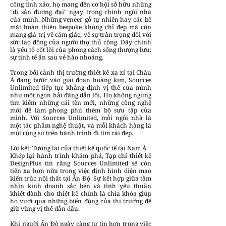
công tinh xảo, họ mang đến cơ hội sở hữu những
"di sản đương đại" ngay trong chính ngôi nhà
của mình. Những veneer gỗ tự nhiên hay các bề
mặt hoàn thiện bespoke không chỉ đẹp mà còn
mang giá trị về cảm giác, về sự trân trọng đối với
sức lao động của người thợ thủ công. Đây chính
là yếu tố cốt lõi của phong cách sống thượng lưu:
sự tinh tế ẩn sau vẻ hào nhoáng.
Trong bối cảnh thị trường thiết kế xa xỉ tại Châu
Á đang bước vào giai đoạn hoàng kim, Sources
Unlimited tiếp tục khẳng định vị thế của mình
như một ngọn hải đăng dẫn lối. Họ không ngừng
tìm kiếm những cái tên mới, những công nghệ
mới để làm phong phú thêm bộ sưu tập của
mình. Với Sources Unlimited, mỗi ngôi nhà là
một tác phẩm nghệ thuật, và mỗi khách hàng là
một cộng sự trên hành trình đi tìm cái đẹp.
Lời kết: Tương lai của thiết kế quốc tế tại Nam Á
Khép lại hành trình khám phá, Tạp chí thiết kế
DesignPlus tin rằng Sources Unlimited sẽ còn
tiến xa hơn nữa trong việc định hình diện mạo
kiến trúc nội thất tại Ấn Độ. Sự kết hợp giữa tầm
nhìn kinh doanh sắc bén và tình yêu thuần
khiết dành cho thiết kế chính là chìa khóa giúp
họ vượt qua những biến động của thị trường để
giữ vững vị thế dẫn đầu.
Khi người Ấn Độ ngày càng tự tin hơn trong việc