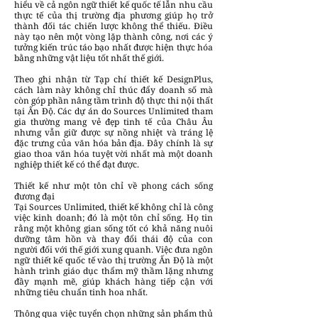
hiểu về cả ngôn ngữ thiết kế quốc tế lẫn nhu cầu
thực tế của thị trường địa phương giúp họ trở
thành đối tác chiến lược không thể thiếu. Điều
này tạo nên một vòng lặp thành công, nơi các ý
tưởng kiến trúc táo bạo nhất được hiện thực hóa
bằng những vật liệu tốt nhất thế giới.
Theo ghi nhận từ Tạp chí thiết kế DesignPlus,
cách làm này không chỉ thúc đẩy doanh số mà
còn góp phần nâng tầm trình độ thực thi nội thất
tại Ấn Độ. Các dự án do Sources Unlimited tham
gia thường mang vẻ đẹp tinh tế của Châu Âu
nhưng vẫn giữ được sự nồng nhiệt và tráng lệ
đặc trưng của văn hóa bản địa. Đây chính là sự
giao thoa văn hóa tuyệt vời nhất mà một doanh
nghiệp thiết kế có thể đạt được.
Thiết kế như một tôn chỉ về phong cách sống
đương đại
Tại Sources Unlimited, thiết kế không chỉ là công
việc kinh doanh; đó là một tôn chỉ sống. Họ tin
rằng một không gian sống tốt có khả năng nuôi
dưỡng tâm hồn và thay đổi thái độ của con
người đối với thế giới xung quanh. Việc đưa ngôn
ngữ thiết kế quốc tế vào thị trường Ấn Độ là một
hành trình giáo dục thẩm mỹ thầm lặng nhưng
đầy mạnh mẽ, giúp khách hàng tiếp cận với
những tiêu chuẩn tinh hoa nhất.
Thông qua việc tuyển chọn những sản phẩm thủ