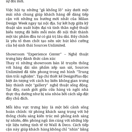
sự đổi mới.
Việc hội tụ những "gã khổng lồ" này dưới một
mái nhà chung giúp khách hàng dễ dàng tiếp
cận với những xu hướng mới nhất của Milan
Design Week ngay tại nội địa. Sự kết hợp giữa kỹ
thuật sản xuất hiện đại và tinh thần nghệ thuật
biểu tượng đã biến mỗi món đồ nội thất thành
một tác phẩm đầu tư có giá trị lâu dài. Đây chính
là yếu tố then chốt tạo nên sức hút khó cưỡng
của hệ sinh thái Sources Unlimited.
Showroom "Experience Center" – Nghệ thuật
trưng bày đánh thức cảm xúc
Thay vì những showroom bán lẻ truyền thống
với hàng dài sản phẩm xếp san sát, Sources
Unlimited đã tiên phong trong mô hình "Trung
tâm trải nghiệm". Tạp chí thiết kế DesignPlus đặc
biệt ấn tượng với cách họ biến không gian trưng
bày thành một "gallery" nghệ thuật sống động.
Tại đây, ranh giới giữa cửa hàng và ngôi nhà
thực thụ dường như bị xóa nhòa bởi cách sắp đặt
đầy chủ đích.
Mỗi khu vực trưng bày là một bối cảnh sống
hoàn chỉnh: từ phòng khách sang trọng với hệ
thống chiếu sáng kiến trúc mô phỏng ánh sáng
tự nhiên, đến phòng ngủ ấm cúng với những lớp
vật liệu tường tinh tế từ Wall & Deco. Cách tiếp
cận này giúp khách hàng không chỉ "nhìn" bằng