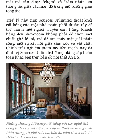
mắt mà còn được "chạm" và "cảm nhận" sự
tương tác giữa các món đồ trong một không gian
tổng thể.
Triết lý này giúp Sources Unlimited thoát khỏi
cái bóng của một nhà phân phối thuần túy để
trở thành một người truyền cảm hứng. Khách
hàng đến showroom không phải để chọn một
chiếc ghế lẻ loi, mà để tìm thấy một giải pháp
sống, một sự kết nối giữa cảm xúc và vật chất.
Chính trải nghiệm thẩm mỹ liền mạch này đã
định vị Sources Unlimited ở một đẳng cấp hoàn
toàn khác biệt trên bản đồ nội thất Ấn Độ.
Những thương hiệu này nổi tiếng với tay nghề thủ
công tinh xảo, vật liệu cao cấp và thiết kế mang tính
biểu tượng, từ ghế sofa da, bàn đá cẩm thạch đến hệ
thống ánh sáng kiến trúc hiện đại.