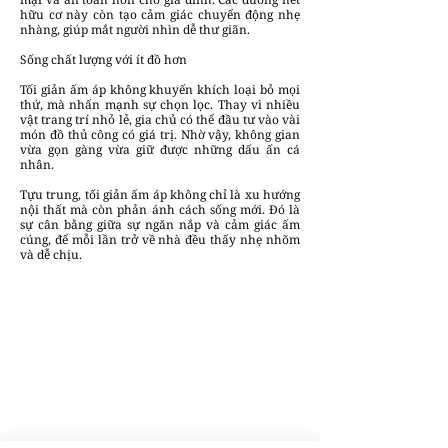
hữu cơ này còn tạo cảm giác chuyển động nhẹ
nhàng, giúp mắt người nhìn dễ thư giãn.
Sống chất lượng với ít đồ hơn
Tối giản ấm áp không khuyến khích loại bỏ mọi
thứ, mà nhấn mạnh sự chọn lọc. Thay vì nhiều
vật trang trí nhỏ lẻ, gia chủ có thể đầu tư vào vài
món đồ thủ công có giá trị. Nhờ vậy, không gian
vừa gọn gàng vừa giữ được những dấu ấn cá
nhân.
Tựu trung, tối giản ấm áp không chỉ là xu hướng
nội thất mà còn phản ánh cách sống mới. Đó là
sự cân bằng giữa sự ngăn nắp và cảm giác ấm
cúng, để mỗi lần trở về nhà đều thấy nhẹ nhõm
và dễ chịu.