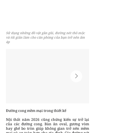
Sử dụng những đồ vật gần gũi, đường nét thô mộc
và tối giản làm cho căn phòng của bạn trở nên ấm
áp
Đường cong mềm mại trong thiết kế
Nội thất năm 2026 cũng chứng kiến sự trở lại
của các đường cong. Bàn ăn oval, gương vòm
hay ghế bo tròn giúp không gian trở nên mềm
mại và an toàn hơn cho gia đình. Các đường nét