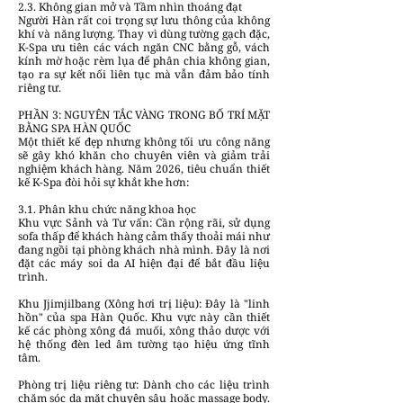
2.3. Không gian mở và Tầm nhìn thoáng đạt
Người Hàn rất coi trọng sự lưu thông của không
khí và năng lượng. Thay vì dùng tường gạch đặc,
K-Spa ưu tiên các vách ngăn CNC bằng gỗ, vách
kính mờ hoặc rèm lụa để phân chia không gian,
tạo ra sự kết nối liên tục mà vẫn đảm bảo tính
riêng tư.
PHẦN 3: NGUYÊN TẮC VÀNG TRONG BỐ TRÍ MẶT
BẰNG SPA HÀN QUỐC
Một thiết kế đẹp nhưng không tối ưu công năng
sẽ gây khó khăn cho chuyên viên và giảm trải
nghiệm khách hàng. Năm 2026, tiêu chuẩn thiết
kế K-Spa đòi hỏi sự khắt khe hơn:
3.1. Phân khu chức năng khoa học
Khu vực Sảnh và Tư vấn: Cần rộng rãi, sử dụng
sofa thấp để khách hàng cảm thấy thoải mái như
đang ngồi tại phòng khách nhà mình. Đây là nơi
đặt các máy soi da AI hiện đại để bắt đầu liệu
trình.
Khu Jjimjilbang (Xông hơi trị liệu): Đây là "linh
hồn" của spa Hàn Quốc. Khu vực này cần thiết
kế các phòng xông đá muối, xông thảo dược với
hệ thống đèn led âm tường tạo hiệu ứng tĩnh
tâm.
Phòng trị liệu riêng tư: Dành cho các liệu trình
chăm sóc da mặt chuyên sâu hoặc massage body.