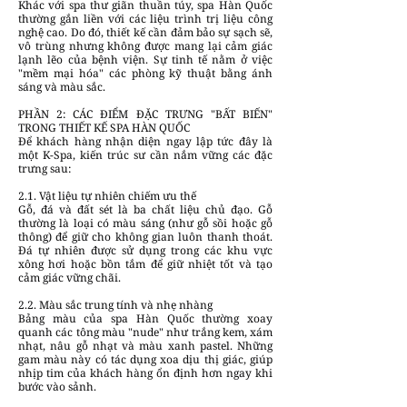
Khác với spa thư giãn thuần túy, spa Hàn Quốc
thường gắn liền với các liệu trình trị liệu công
nghệ cao. Do đó, thiết kế cần đảm bảo sự sạch sẽ,
vô trùng nhưng không được mang lại cảm giác
lạnh lẽo của bệnh viện. Sự tinh tế nằm ở việc
"mềm mại hóa" các phòng kỹ thuật bằng ánh
sáng và màu sắc.
PHẦN 2: CÁC ĐIỂM ĐẶC TRƯNG "BẤT BIẾN"
TRONG THIẾT KẾ SPA HÀN QUỐC
Để khách hàng nhận diện ngay lập tức đây là
một K-Spa, kiến trúc sư cần nắm vững các đặc
trưng sau:
2.1. Vật liệu tự nhiên chiếm ưu thế
Gỗ, đá và đất sét là ba chất liệu chủ đạo. Gỗ
thường là loại có màu sáng (như gỗ sồi hoặc gỗ
thông) để giữ cho không gian luôn thanh thoát.
Đá tự nhiên được sử dụng trong các khu vực
xông hơi hoặc bồn tắm để giữ nhiệt tốt và tạo
cảm giác vững chãi.
2.2. Màu sắc trung tính và nhẹ nhàng
Bảng màu của spa Hàn Quốc thường xoay
quanh các tông màu "nude" như trắng kem, xám
nhạt, nâu gỗ nhạt và màu xanh pastel. Những
gam màu này có tác dụng xoa dịu thị giác, giúp
nhịp tim của khách hàng ổn định hơn ngay khi
bước vào sảnh.