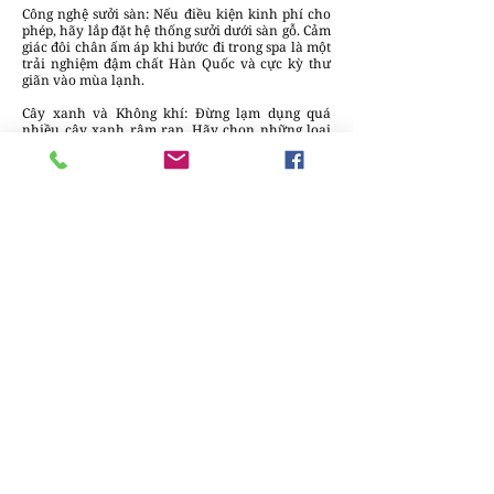
Công nghệ sưởi sàn: Nếu điều kiện kinh phí cho
phép, hãy lắp đặt hệ thống sưởi dưới sàn gỗ. Cảm
giác đôi chân ấm áp khi bước đi trong spa là một
trải nghiệm đậm chất Hàn Quốc và cực kỳ thư
giãn vào mùa lạnh.
Cây xanh và Không khí: Đừng lạm dụng quá
nhiều cây xanh rậm rạp. Hãy chọn những loại
cây có dáng thanh thoát, lọc không khí tốt như
cây lưỡi hổ, cây kim tiền đặt ở các góc chiến
lược.
PHẦN 6: KẾT LUẬN – KIẾN TẠO GIÁ TRỊ BỀN
VỮNG
Thiết kế spa phong cách Hàn Quốc không chỉ
đơn thuần là việc sắp xếp nội thất, mà là việc
xây dựng một Hệ sinh thái thư giãn. Khi khách
hàng bước vào, họ không chỉ mua một gói chăm
sóc da, họ đang mua một khoảng lặng giữa cuộc
sống ồn ào.
Sự tinh tế trong phối màu, sự ấm áp của vật liệu
gỗ và sự chuyên nghiệp trong cách bố trí không
gian chính là chìa khóa để giữ chân khách hàng
lâu dài. Năm 2026, xu hướng "Less is More" vẫn
chiếm thế thượng phong, vì vậy hãy ưu tiên
những giá trị thực chất, tập trung vào cảm xúc
của người dùng thay vì những chi tiết trang trí
rườm rà.