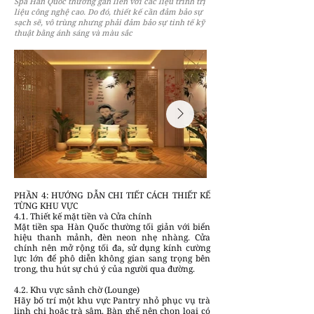
Spa Hàn Quốc thường gắn liền với các liệu trình trị
liệu công nghệ cao. Do đó, thiết kế cần đảm bảo sự
sạch sẽ, vô trùng nhưng phải đảm bảo sự tinh tế kỹ
thuật bằng ánh sáng và màu sắc
PHẦN 4: HƯỚNG DẪN CHI TIẾT CÁCH THIẾT KẾ
TỪNG KHU VỰC
4.1. Thiết kế mặt tiền và Cửa chính
Mặt tiền spa Hàn Quốc thường tối giản với biển
hiệu thanh mảnh, đèn neon nhẹ nhàng. Cửa
chính nên mở rộng tối đa, sử dụng kính cường
lực lớn để phô diễn không gian sang trọng bên
trong, thu hút sự chú ý của người qua đường.
4.2. Khu vực sảnh chờ (Lounge)
Hãy bố trí một khu vực Pantry nhỏ phục vụ trà
linh chi hoặc trà sâm. Bàn ghế nên chọn loại có