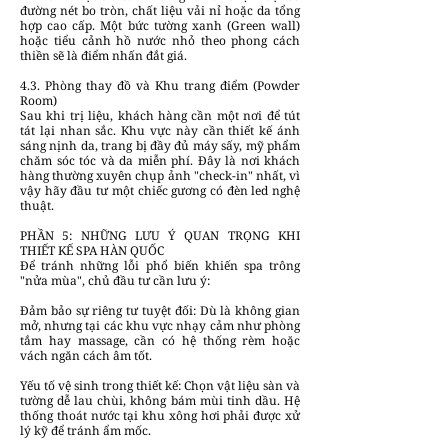
đường nét bo tròn, chất liệu vải nỉ hoặc da tổng
hợp cao cấp. Một bức tường xanh (Green wall)
hoặc tiểu cảnh hồ nước nhỏ theo phong cách
thiền sẽ là điểm nhấn đắt giá.
4.3. Phòng thay đồ và Khu trang điểm (Powder
Room)
Sau khi trị liệu, khách hàng cần một nơi để tút
tát lại nhan sắc. Khu vực này cần thiết kế ánh
sáng nịnh da, trang bị đầy đủ máy sấy, mỹ phẩm
chăm sóc tóc và da miễn phí. Đây là nơi khách
hàng thường xuyên chụp ảnh "check-in" nhất, vì
vậy hãy đầu tư một chiếc gương có đèn led nghệ
thuật.
PHẦN 5: NHỮNG LƯU Ý QUAN TRỌNG KHI
THIẾT KẾ SPA HÀN QUỐC
Để tránh những lỗi phổ biến khiến spa trông
"nửa mùa", chủ đầu tư cần lưu ý:
Đảm bảo sự riêng tư tuyệt đối: Dù là không gian
mở, nhưng tại các khu vực nhạy cảm như phòng
tắm hay massage, cần có hệ thống rèm hoặc
vách ngăn cách âm tốt.
Yếu tố vệ sinh trong thiết kế: Chọn vật liệu sàn và
tường dễ lau chùi, không bám mùi tinh dầu. Hệ
thống thoát nước tại khu xông hơi phải được xử
lý kỹ để tránh ẩm mốc.