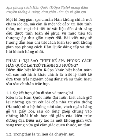
Spa phong cách Hàn Quốc (K-Spa Style) mang đậm
truyền thống Á Đông, đơn giản - ấm áp và gần gũi
Một không gian spa chuẩn Hàn không chỉ là nơi
chăm sóc da, mà còn là một "ốc đảo" trị liệu tinh
thần, nơi mọi chi tiết từ vật liệu đến ánh sáng
đều được tính toán để phục vụ mục tiêu tối
thượng: Sự thư giãn tuyệt đối. Bài viết này sẽ
hướng dẫn bạn chi tiết cách kiến tạo một không
gian spa phong cách Hàn Quốc đẳng cấp và thu
hút khách hàng nhất.
PHẦN 1: TẠI SAO THIẾT KẾ SPA PHONG CÁCH
HÀN QUỐC LẠI TRỞ THÀNH XU HƯỚNG?
Điểm đặc biệt khiến K-Spa khác biệt hoàn toàn
với các mô hình khác chính là triết lý thiết kế
dựa trên trải nghiệm cộng đồng và sự thấu hiểu
sâu sắc về nhân trắc học.
1.1. Sự kết hợp giữa di sản và tương lai
Kiến trúc Hàn Quốc hiện đại luôn biết cách giữ
lại những giá trị cốt lõi của nhà truyền thống
(Hanok) như hệ thống sưởi sàn, vách ngăn bằng
gỗ và giấy bồi, sau đó lồng ghép chúng vào
những khối hình học tối giản của kiến trúc
đương đại. Điều này tạo ra một không gian vừa
sang trọng, vừa gợi cảm giác quen thuộc, an tâm.
1.2. Trọng tâm là trị liệu da chuyên sâu