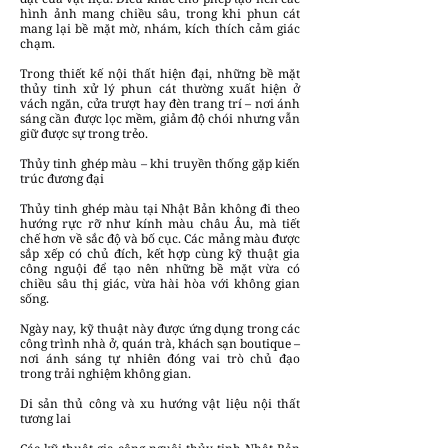
hình ảnh mang chiều sâu, trong khi phun cát
mang lại bề mặt mờ, nhám, kích thích cảm giác
chạm.
Trong thiết kế nội thất hiện đại, những bề mặt
thủy tinh xử lý phun cát thường xuất hiện ở
vách ngăn, cửa trượt hay đèn trang trí – nơi ánh
sáng cần được lọc mềm, giảm độ chói nhưng vẫn
giữ được sự trong trẻo.
Thủy tinh ghép màu – khi truyền thống gặp kiến
trúc đương đại
Thủy tinh ghép màu tại Nhật Bản không đi theo
hướng rực rỡ như kính màu châu Âu, mà tiết
chế hơn về sắc độ và bố cục. Các mảng màu được
sắp xếp có chủ đích, kết hợp cùng kỹ thuật gia
công nguội để tạo nên những bề mặt vừa có
chiều sâu thị giác, vừa hài hòa với không gian
sống.
Ngày nay, kỹ thuật này được ứng dụng trong các
công trình nhà ở, quán trà, khách sạn boutique –
nơi ánh sáng tự nhiên đóng vai trò chủ đạo
trong trải nghiệm không gian.
Di sản thủ công và xu hướng vật liệu nội thất
tương lai