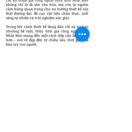
Các kỹ thuật gia công nguội thủy tinh Nhật Bản
không chỉ là di sản văn hóa, mà còn là nguồn
cảm hứng quan trọng cho xu hướng thiết kế nội
thất đương đại: đề cao vật liệu chân thực, ánh
sáng tự nhiên và trải nghiệm xúc giác.
Trong bối cảnh thiết kế đang dần rời xa sự hào
nhoáng bề mặt, thủy tinh gia công nguội của
Nhật Bản mang đến một cách tiếp cận bền vững
hơn – nơi vẻ đẹp đến từ chiều sâu, thời gian và
bàn tay con người.
Tuyết Hân
Chúng tôi luôn sẵn lòng lắng nghe và đưa
những câu chuyện sáng tạo & tin tức của
bạn đến gần hơn với cộng đồng.
Gửi bài