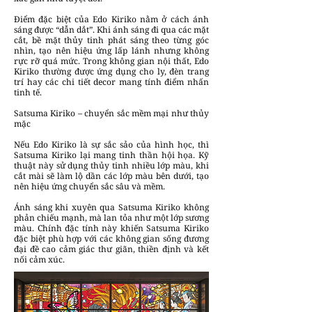
Điểm đặc biệt của Edo Kiriko nằm ở cách ánh
sáng được “dẫn dắt”. Khi ánh sáng đi qua các mặt
cắt, bề mặt thủy tinh phát sáng theo từng góc
nhìn, tạo nên hiệu ứng lấp lánh nhưng không
rực rỡ quá mức. Trong không gian nội thất, Edo
Kiriko thường được ứng dụng cho ly, đèn trang
trí hay các chi tiết decor mang tính điểm nhấn
tinh tế.
Satsuma Kiriko – chuyển sắc mềm mại như thủy
mặc
Nếu Edo Kiriko là sự sắc sảo của hình học, thì
Satsuma Kiriko lại mang tinh thần hội họa. Kỹ
thuật này sử dụng thủy tinh nhiều lớp màu, khi
cắt mài sẽ làm lộ dần các lớp màu bên dưới, tạo
nên hiệu ứng chuyển sắc sâu và mềm.
Ánh sáng khi xuyên qua Satsuma Kiriko không
phản chiếu mạnh, mà lan tỏa như một lớp sương
màu. Chính đặc tính này khiến Satsuma Kiriko
đặc biệt phù hợp với các không gian sống đương
đại đề cao cảm giác thư giãn, thiền định và kết
nối cảm xúc.