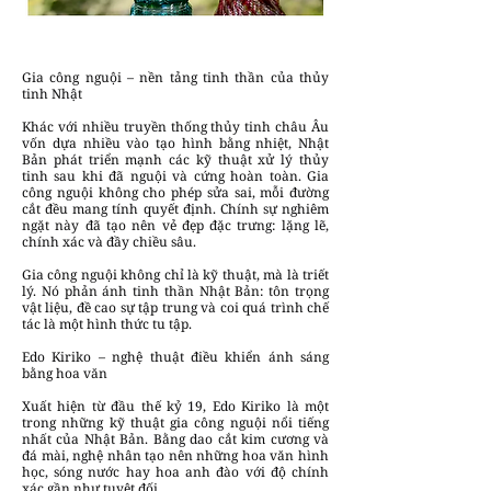
Gia công nguội – nền tảng tinh thần của thủy
tinh Nhật
Khác với nhiều truyền thống thủy tinh châu Âu
vốn dựa nhiều vào tạo hình bằng nhiệt, Nhật
Bản phát triển mạnh các kỹ thuật xử lý thủy
tinh sau khi đã nguội và cứng hoàn toàn. Gia
công nguội không cho phép sửa sai, mỗi đường
cắt đều mang tính quyết định. Chính sự nghiêm
ngặt này đã tạo nên vẻ đẹp đặc trưng: lặng lẽ,
chính xác và đầy chiều sâu.
Gia công nguội không chỉ là kỹ thuật, mà là triết
lý. Nó phản ánh tinh thần Nhật Bản: tôn trọng
vật liệu, đề cao sự tập trung và coi quá trình chế
tác là một hình thức tu tập.
Edo Kiriko – nghệ thuật điều khiển ánh sáng
bằng hoa văn
Xuất hiện từ đầu thế kỷ 19, Edo Kiriko là một
trong những kỹ thuật gia công nguội nổi tiếng
nhất của Nhật Bản. Bằng dao cắt kim cương và
đá mài, nghệ nhân tạo nên những hoa văn hình
học, sóng nước hay hoa anh đào với độ chính
xác gần như tuyệt đối.