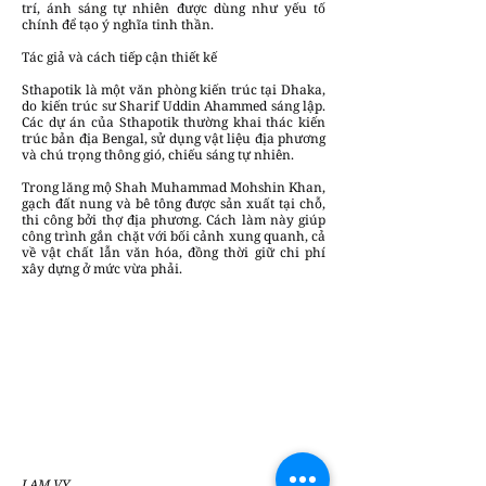
trí, ánh sáng tự nhiên được dùng như yếu tố
chính để tạo ý nghĩa tinh thần.
Tác giả và cách tiếp cận thiết kế
Sthapotik là một văn phòng kiến trúc tại Dhaka,
do kiến trúc sư Sharif Uddin Ahammed sáng lập.
Các dự án của Sthapotik thường khai thác kiến
trúc bản địa Bengal, sử dụng vật liệu địa phương
và chú trọng thông gió, chiếu sáng tự nhiên.
Trong lăng mộ Shah Muhammad Mohshin Khan,
gạch đất nung và bê tông được sản xuất tại chỗ,
thi công bởi thợ địa phương. Cách làm này giúp
công trình gắn chặt với bối cảnh xung quanh, cả
về vật chất lẫn văn hóa, đồng thời giữ chi phí
xây dựng ở mức vừa phải.
LAM VY