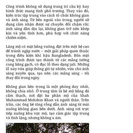
Công trình không sử dụng trang trí cầu kỳ hay
hình thức mang tính phô trương. Thay vào đó,
kiến trúc tập trung vào cách tổ chức không gian
và ánh sáng. Từ bên ngoài vào trong, người sử
dụng cảm nhận được sự chuyển đổi chậm rãi:
ánh sáng dần dịu lại, không gian trở nên khép
kín và yên tĩnh hơn, phù hợp với chức năng
chiêm niệm.
Lăng mộ có mặt bằng vuông, đặt trên một bệ cao
để tránh ngập nước – một giải pháp quen thuộc
trong điều kiện khí hậu Bangladesh. Bốn mặt
công trình được tạo thành từ các mảng tường
cong bằng gạch, có đục lỗ theo dạng jali. Những
lỗ này vừa giúp thông gió tự nhiên, vừa cho ánh
sáng xuyên qua, tạo nên các mảng sáng – tối
thay đổi trong ngày.
Không gian bên trong là một phòng duy nhất,
không chia nhỏ. Ở trung tâm là bệ mộ bằng đá
cẩm thạch, nơi đặt ba phần mộ của Shah
Muhammad Mohshin Khan và người thân. Trên
trần, các ống bê tông rỗng dẫn ánh sáng từ mái
xuống không gian bên dưới. Ánh sáng rơi trực
tiếp xuống khu vực mộ, tạo cảm giác tập trung
và tĩnh lặng, nhưng không u ám.