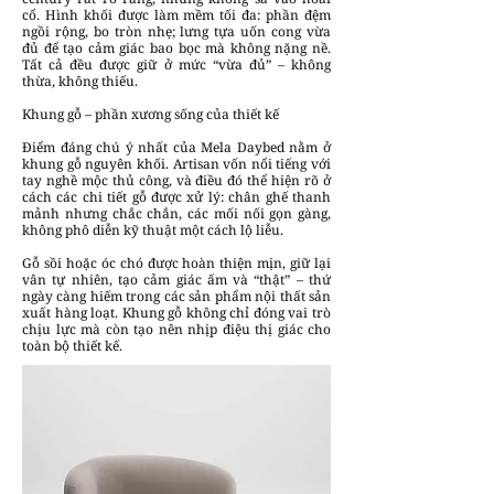
cổ. Hình khối được làm mềm tối đa: phần đệm
ngồi rộng, bo tròn nhẹ; lưng tựa uốn cong vừa
đủ để tạo cảm giác bao bọc mà không nặng nề.
Tất cả đều được giữ ở mức “vừa đủ” – không
thừa, không thiếu.
Khung gỗ – phần xương sống của thiết kế
Điểm đáng chú ý nhất của Mela Daybed nằm ở
khung gỗ nguyên khối. Artisan vốn nổi tiếng với
tay nghề mộc thủ công, và điều đó thể hiện rõ ở
cách các chi tiết gỗ được xử lý: chân ghế thanh
mảnh nhưng chắc chắn, các mối nối gọn gàng,
không phô diễn kỹ thuật một cách lộ liễu.
Gỗ sồi hoặc óc chó được hoàn thiện mịn, giữ lại
vân tự nhiên, tạo cảm giác ấm và “thật” – thứ
ngày càng hiếm trong các sản phẩm nội thất sản
xuất hàng loạt. Khung gỗ không chỉ đóng vai trò
chịu lực mà còn tạo nên nhịp điệu thị giác cho
toàn bộ thiết kế.