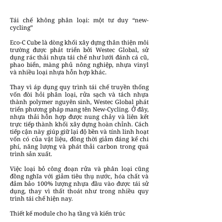
Tái chế không phân loại: một tư duy “new-
cycling”
Eco-C Cube là dòng khối xây dựng thân thiện môi
trường được phát triển bởi Westec Global, sử
dụng rác thải nhựa tái chế như lưới đánh cá cũ,
phao biển, màng phủ nông nghiệp, nhựa vinyl
và nhiều loại nhựa hỗn hợp khác.
Thay vì áp dụng quy trình tái chế truyền thống
vốn đòi hỏi phân loại, rửa sạch và tách nhựa
thành polymer nguyên sinh, Westec Global phát
triển phương pháp mang tên New-Cycling. Ở đây,
nhựa thải hỗn hợp được nung chảy và liên kết
trực tiếp thành khối xây dựng hoàn chỉnh. Cách
tiếp cận này giúp giữ lại độ bền và tính linh hoạt
vốn có của vật liệu, đồng thời giảm đáng kể chi
phí, năng lượng và phát thải carbon trong quá
trình sản xuất.
Việc loại bỏ công đoạn rửa và phân loại cũng
đồng nghĩa với giảm tiêu thụ nước, hóa chất và
đảm bảo 100% lượng nhựa đầu vào được tái sử
dụng, thay vì thất thoát như trong nhiều quy
trình tái chế hiện nay.
Thiết kế module cho hạ tầng và kiến trúc