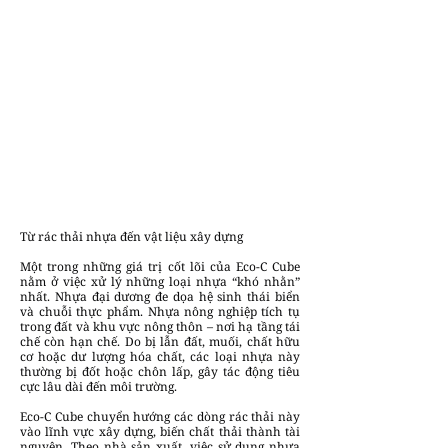
Từ rác thải nhựa đến vật liệu xây dựng
Một trong những giá trị cốt lõi của Eco-C Cube
nằm ở việc xử lý những loại nhựa “khó nhằn”
nhất. Nhựa đại dương đe dọa hệ sinh thái biển
và chuỗi thực phẩm. Nhựa nông nghiệp tích tụ
trong đất và khu vực nông thôn – nơi hạ tầng tái
chế còn hạn chế. Do bị lẫn đất, muối, chất hữu
cơ hoặc dư lượng hóa chất, các loại nhựa này
thường bị đốt hoặc chôn lấp, gây tác động tiêu
cực lâu dài đến môi trường.
Eco-C Cube chuyển hướng các dòng rác thải này
vào lĩnh vực xây dựng, biến chất thải thành tài
nguyên. Theo nhà sản xuất, việc sử dụng nhựa