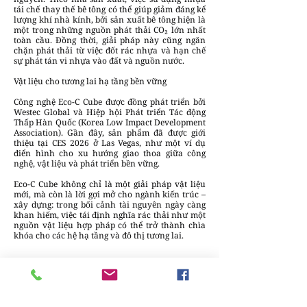
tái chế thay thế bê tông có thể giúp giảm đáng kể
lượng khí nhà kính, bởi sản xuất bê tông hiện là
một trong những nguồn phát thải CO₂ lớn nhất
toàn cầu. Đồng thời, giải pháp này cũng ngăn
chặn phát thải từ việc đốt rác nhựa và hạn chế
sự phát tán vi nhựa vào đất và nguồn nước.
Vật liệu cho tương lai hạ tầng bền vững
Công nghệ Eco-C Cube được đồng phát triển bởi
Westec Global và Hiệp hội Phát triển Tác động
Thấp Hàn Quốc (Korea Low Impact Development
Association). Gần đây, sản phẩm đã được giới
thiệu tại CES 2026 ở Las Vegas, như một ví dụ
điển hình cho xu hướng giao thoa giữa công
nghệ, vật liệu và phát triển bền vững.
Eco-C Cube không chỉ là một giải pháp vật liệu
mới, mà còn là lời gợi mở cho ngành kiến trúc –
xây dựng: trong bối cảnh tài nguyên ngày càng
khan hiếm, việc tái định nghĩa rác thải như một
nguồn vật liệu hợp pháp có thể trở thành chìa
khóa cho các hệ hạ tầng và đô thị tương lai.