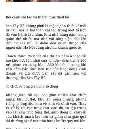
Bối cảnh cải tạo và thách thức thiết kế
Sen Tây Hồ không phải là một dự án thiết kế mới
từ đầu, mà là bài toán cải tạo trong một tổ hợp
đã vận hành lâu năm. Khu nhà hàng nằm trong
quần thể nhiều tòa nhà với tổng diện tích lên
đến 12.000 m², là điểm đến quen thuộc của
người dân Hà Nội cũng như du khách quốc tế.
Thách thức lớn nhất của dự án nằm ở việc cải
tạo khu vực lớn nhất của tổ hợp – diện tích 3.200
m², phục vụ cùng lúc 1.350 khách – trong khi
vẫn đảm bảo tính liên tục của hoạt động kinh
doanh và giữ được bản sắc đã gắn liền với
thương hiệu Sen Tây Hồ.
Tổ chức không gian cho số đông
Không gian cải tạo bao gồm nhiều khu chức
năng: khu buffet, khu ăn uống chung, phòng
riêng, phòng tiệc, khu vệ sinh và sảnh vào. Thay
vì xử lý rời rạc từng khu vực, dự án tập trung
vào tái cấu trúc tổng thể, giúp dòng di chuyển
của khách mạch lạc hơn và giảm cảm giác quá
tải thường gặp ở các nhà hàng buffet quy mô lớn.